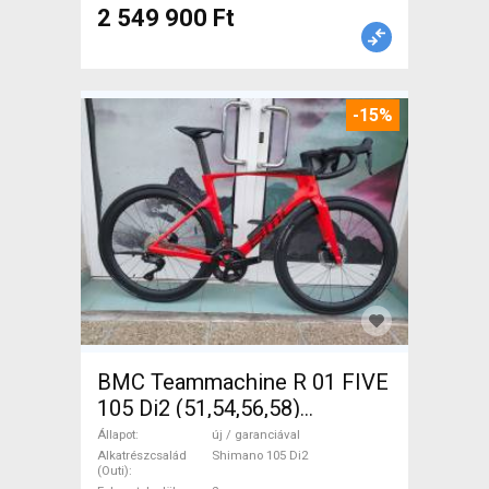
2 549 900 Ft
-15%
BMC Teammachine R 01 FIVE
105 Di2 (51,54,56,58)
Országúti Shimano 105 Di2
Állapot
új / garanciával
tárcsafék új / garanciával
Alkatrészcsalád
Shimano 105 Di2
(Outi)
ELADÓ