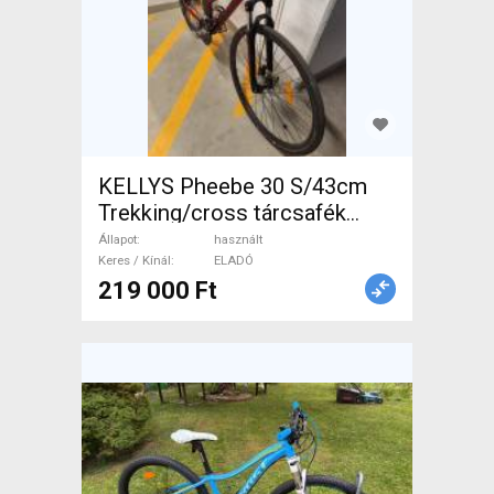
KELLYS Pheebe 30 S/43cm
Trekking/cross tárcsafék
használt ELADÓ
Állapot
használt
Keres / Kínál
ELADÓ
219 000 Ft