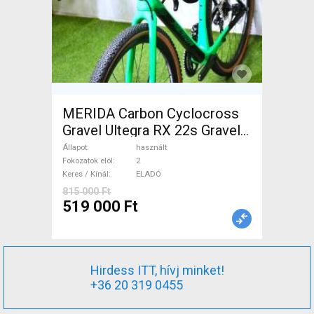
MERIDA Carbon Cyclocross
Gravel Ultegra RX 22s Gravel /
CX tárcsafék használt ELADÓ
Állapot
használt
Fokozatok elöl
2
Keres / Kínál
ELADÓ
815 000 Ft
519 000 Ft
Hirdess ITT, hívj minket!
+36 20 319 0455