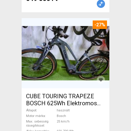
-27%
CUBE TOURING TRAPEZE
BOSCH 625Wh Elektromos
Trekking/cross 25 km/h
Állapot
használt
Bosch 601-700 Wh használt
Motor márka
Bosch
Max. sebesség
25 km/h
ELADÓ
rásegítéssel