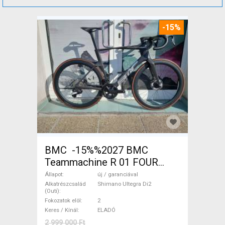
-15%
BMC -15%%2027 BMC
Teammachine R 01 FOUR
(56,58) Országúti Shimano
Állapot
új / garanciával
Ultegra Di2 tárcsafék új /
Alkatrészcsalád
Shimano Ultegra Di2
(Outi)
garanciával ELADÓ
Fokozatok elöl
2
Keres / Kínál
ELADÓ
2 999 000 Ft