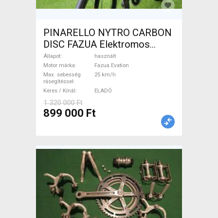
PINARELLO NYTRO CARBON
DISC FAZUA Elektromos
Országúti / Gravel Fazua
Állapot
használt
Evation használt ELADÓ
Motor márka
Fazua Evation
Max. sebesség
25 km/h
rásegítéssel
Keres / Kínál
ELADÓ
1 320 000 Ft
899 000 Ft