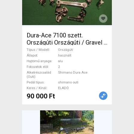
Dura-Ace 7100 szett.
Országúti Országúti / Gravel /
Triatlon Alkatrész, Országúti
Típus / Modell
Országúti
Hajtásrendszer Shimano Dura
Állapot
használt
Hajtómű anyaga
alu
Ace shimano outi használt
Fokozatok elöl
2
ELADÓ
Alkatrészcsalád
Shimano Dura Ace
(Outi)
Pedál típus
shimano outi
Keres / Kínál
ELADÓ
90 000 Ft