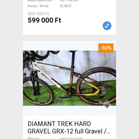
Akku kapacitás
601-700 Wh
Keres / Kínál
ELADÓ
820 000 Ft
599 000 Ft
-50%
DIAMANT TREK HARD
GRAVEL GRX-12 full Gravel /
CX tárcsafék nem használt
Állapot
nem használt