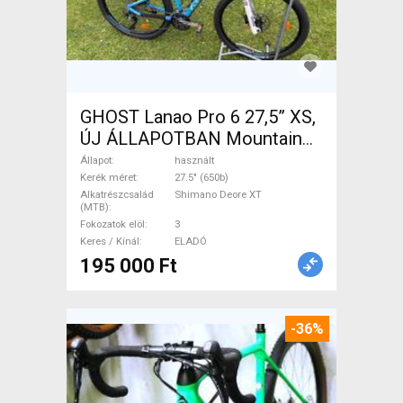
GHOST Lanao Pro 6 27,5” XS,
ÚJ ÁLLAPOTBAN Mountain
Bike 27.5" (650b) merev
Állapot
használt
Shimano Deore XT használt
Kerék méret
27.5" (650b)
Alkatrészcsalád
Shimano Deore XT
ELADÓ
(MTB)
Fokozatok elöl
3
Keres / Kínál
ELADÓ
195 000 Ft
-36%