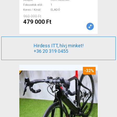
ELADÓ
Fokozatok elöl
1
Keres / Kínál
ELADÓ
960 000 Ft
479 000 Ft
Hirdess ITT, hívj minket!
+36 20 319 0455
-32%