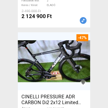
Fokozatok elöl
2
Keres / Kínál
ELADÓ
2 490 000 Ft
2 124 900 Ft
-47%
CINELLI PRESSURE ADR
CARBON Di2 2x12 Limited