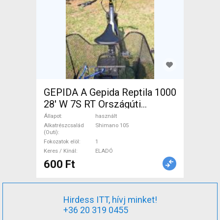
GEPIDA A Gepida Reptila 1000
28' W 7S RT Országúti
Shimano 105 használt ELADÓ
Állapot
használt
Alkatrészcsalád
Shimano 105
(Outi)
Fokozatok elöl
1
Keres / Kínál
ELADÓ
600 Ft
Hirdess ITT, hívj minket!
+36 20 319 0455