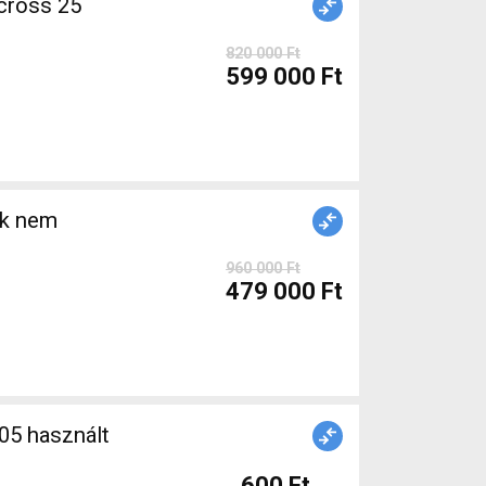
cross 25
820 000 Ft
599 000 Ft
ék nem
960 000 Ft
479 000 Ft
600 Ft