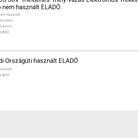
 nem használt ELADÓ
em használt
Shimano
25 km/h
ELADÓ
i Országúti használt ELADÓ
asznált
ELADÓ