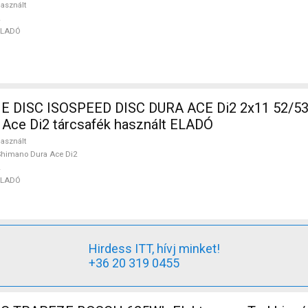
asznált
ELADÓ
DISC ISOSPEED DISC DURA ACE Di2 2x11 52/53 
Ace Di2 tárcsafék használt ELADÓ
asznált
himano Dura Ace Di2
ELADÓ
Hirdess ITT, hívj minket!
+36 20 319 0455