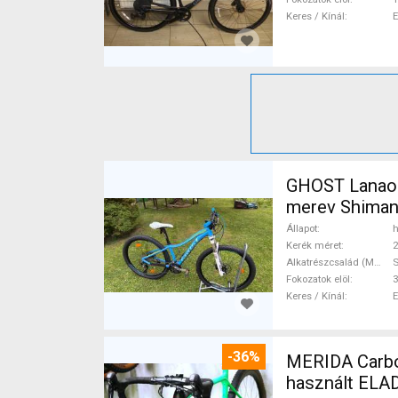
Keres / Kínál
GHOST Lanao Pro 6 2
merev Shiman
Állapot
h
Kerék méret
2
Alkatrészcsalád (MTB)
Fokozatok elöl
3
Keres / Kínál
-36%
MERIDA Carbon
használt ELA