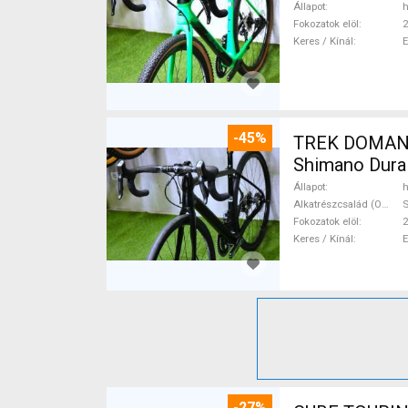
Állapot
h
Fokozatok elöl
2
Keres / Kínál
-45%
TREK DOMANE 
Shimano Dura 
Állapot
h
Alkatrészcsalád (Outi)
S
Fokozatok elöl
2
Keres / Kínál
-27%