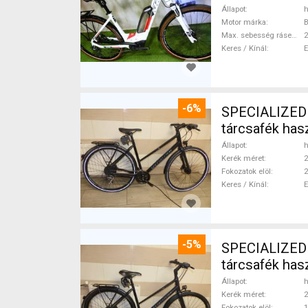
Állapot
h
Motor márka
Max. sebesség rásegítéssel
Keres / Kínál
-6%
SPECIALIZED S
tárcsafék ha
Állapot
h
Kerék méret
2
Fokozatok elöl
2
Keres / Kínál
-5%
SPECIALIZED S
tárcsafék ha
Állapot
h
Kerék méret
2
Fokozatok elöl
1