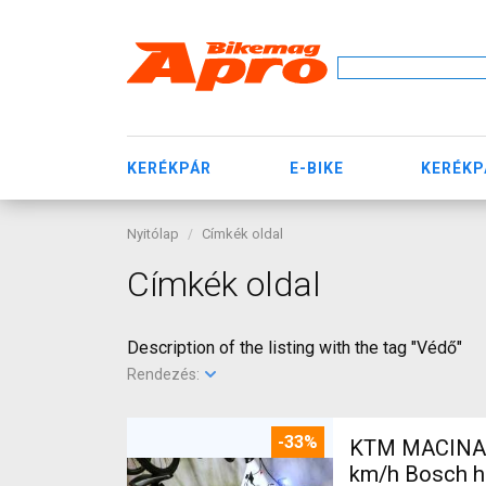
KERÉKPÁR
E-BIKE
KERÉKP
Nyitólap
Címkék oldal
Címkék oldal
Description of the listing with the tag "Védő"
Rendezés:
-33%
KTM MACINA CX 500 BO
km/h Bosch h