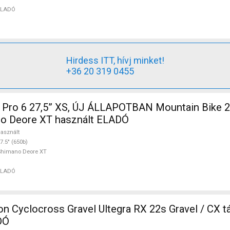
ELADÓ
Hirdess ITT, hívj minket!
+36 20 319 0455
7,5” XS, ÚJ ÁLLAPOTBAN Mountain Bike 27.5" (650b)
o Deore XT használt ELADÓ
asznált
7.5" (650b)
Shimano Deore XT
ELADÓ
 Cyclocross Gravel Ultegra RX 22s Gravel / CX t
DÓ