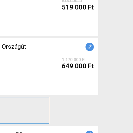
815 000 Ft
519 000 Ft
Országúti
1 170 000 Ft
649 000 Ft