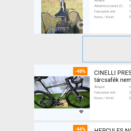
Állapot
h
Alkatrészcsalád (Outi)
Fokozatok elöl
1
Keres / Kínál
-48%
CINELLI PRES
tárcsafék ne
Állapot
n
Fokozatok elöl
2
Keres / Kínál
-44%
HERCULES NOS