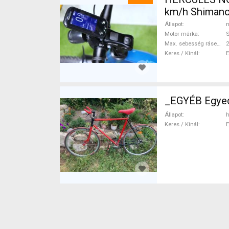
km/h Shimano
Állapot
n
Motor márka
Max. sebesség rásegítéssel
Keres / Kínál
_EGYÉB Egyed
Állapot
h
Keres / Kínál