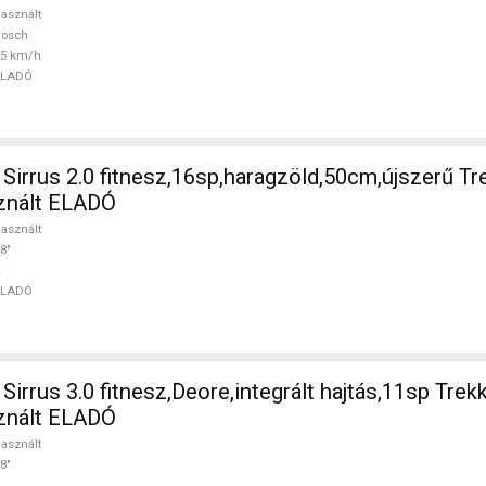
asznált
Bosch
25 km/h
ELADÓ
irrus 2.0 fitnesz,16sp,haragzöld,50cm,újszerű Tr
sznált ELADÓ
asznált
8"
ELADÓ
irrus 3.0 fitnesz,Deore,integrált hajtás,11sp Trek
sznált ELADÓ
asznált
8"