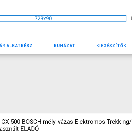
728x90
ÁR ALKATRÉSZ
RUHÁZAT
KIEGÉSZÍTŐK
SCH mély-vázas Elektromos Trekking/cross 25
asznált ELADÓ