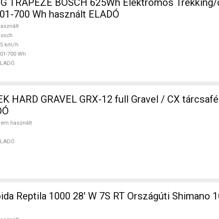
G TRAPEZE BOSCH 625Wh Elektromos Trekking/
01-700 Wh használt ELADÓ
asznált
Bosch
25 km/h
01-700 Wh
ELADÓ
 HARD GRAVEL GRX-12 full Gravel / CX tárcsaf
DÓ
em használt
ELADÓ
 1000 28' W 7S RT Országúti Shimano 105 használt