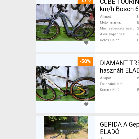
CUBE TOURIN
km/h Bosch 6
Állapot
h
Motor márka
Max. sebesség rásegítéssel
Akku kapacitás
6
Keres / Kínál
-50%
DIAMANT TREK
használt ELA
Állapot
n
Fokozatok elöl
1
Keres / Kínál
GEPIDA A Gepida Reptila
ELADÓ