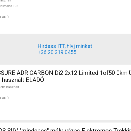
asznált
Shimano 105
ELADÓ
Hirdess ITT, hívj minket!
+36 20 319 0455
SURE ADR CARBON Di2 2x12 Limited 1of50 0km Ú
m használt ELADÓ
em használt
ELADÓ
 SUV "mindenes" mély-vázas Elektromos Trekki