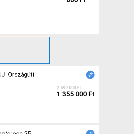
J! Országúti
2 599 000 Ft
1 355 000 Ft
ng/cross 25