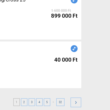
1 600 000 Ft
899 000 Ft
40 000 Ft
›
-
1
2
3
4
5
32