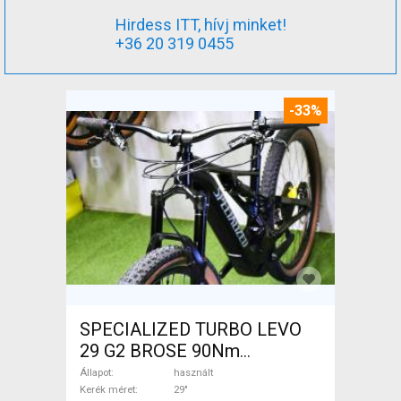
Hirdess ITT, hívj minket!
+36 20 319 0455
-33%
SPECIALIZED TURBO LEVO
29 G2 BROSE 90Nm
Elektromos Mountain Bike
Állapot
használt
29" össztelós / fully Brose
Kerék méret
29"