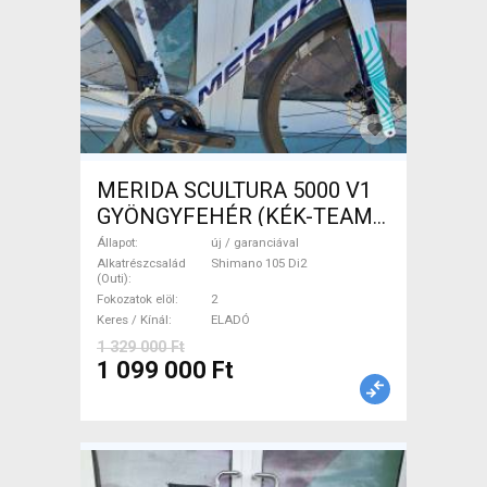
MERIDA SCULTURA 5000 V1
GYÖNGYFEHÉR (KÉK-TEAM)
( XS,S,M) Országúti Shimano
Állapot
új / garanciával
105 Di2 tárcsafék új /
Alkatrészcsalád
Shimano 105 Di2
(Outi)
garanciával ELADÓ
Fokozatok elöl
2
Keres / Kínál
ELADÓ
1 329 000 Ft
1 099 000 Ft