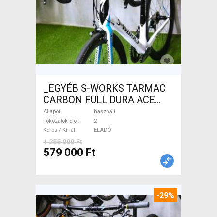
_EGYÉB S-WORKS TARMAC
CARBON FULL DURA ACE
Országúti használt ELADÓ
Állapot
használt
Fokozatok elöl
2
Keres / Kínál
ELADÓ
1 255 000 Ft
579 000 Ft
-29%