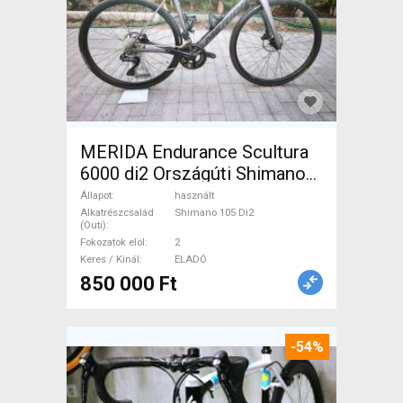
MERIDA Endurance Scultura
6000 di2 Országúti Shimano
105 Di2 tárcsafék használt
Állapot
használt
ELADÓ
Alkatrészcsalád
Shimano 105 Di2
(Outi)
Fokozatok elöl
2
Keres / Kínál
ELADÓ
850 000 Ft
-54%