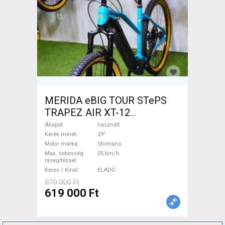
MERIDA eBIG TOUR STePS
TRAPEZ AIR XT-12
Elektromos Mountain Bike
Állapot
használt
29" elöl teleszkópos Shimano
Kerék méret
29"
Motor márka
Shimano
használt ELADÓ
Max. sebesség
25 km/h
rásegítéssel
Keres / Kínál
ELADÓ
870 000 Ft
619 000 Ft