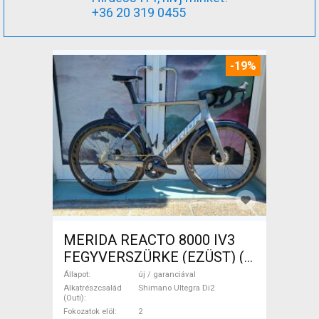
+36 20 319 0455
-19%
MERIDA REACTO 8000 IV3
FEGYVERSZÜRKE (EZÜST) (
(L) Országúti Shimano Ultegra
Állapot
új / garanciával
Di2 tárcsafék új / garanciával
Alkatrészcsalád
Shimano Ultegra Di2
(Outi)
ELADÓ
Fokozatok elöl
2