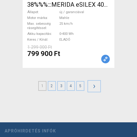
38%%%:::MERIDA eSILEX 400
(XL ) Elektromos Országúti /
Állapot
új / garanciával
Gravel Mahle új / garanciával
Motor márka
Mahle
Max. sebesség
25 km/h
ELADÓ
rásegítéssel
Akku kapacitás
0-400 Wh
Keres / Kínál
ELADÓ
1 299 000 Ft
799 900 Ft
›
1
2
3
4
5
APRÓHIRDETÉS INFÓK