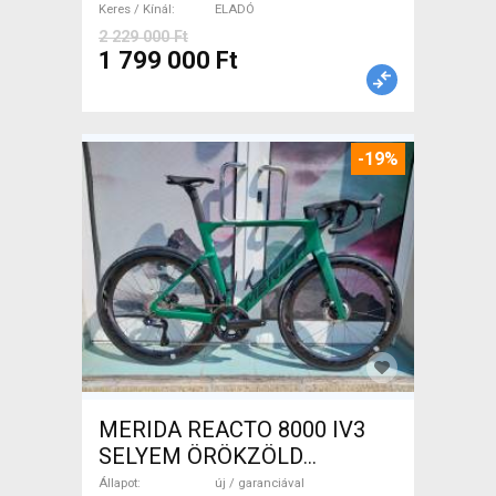
Keres / Kínál
ELADÓ
2 229 000 Ft
1 799 000 Ft
-19%
MERIDA REACTO 8000 IV3
SELYEM ÖRÖKZÖLD
(FEKETE) ( (S,M) Országúti
Állapot
új / garanciával