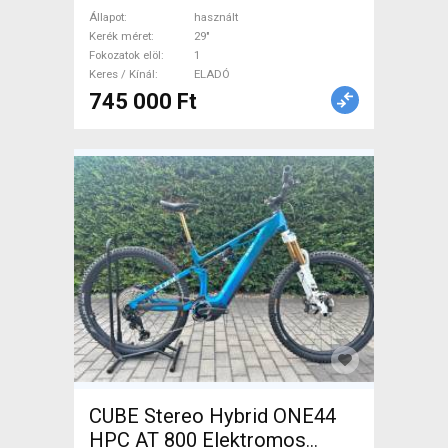
/ fully használt ELADÓ
Állapot
használt
Kerék méret
29"
Fokozatok elöl
1
Keres / Kínál
ELADÓ
745 000 Ft
CUBE Stereo Hybrid ONE44
HPC AT 800 Elektromos