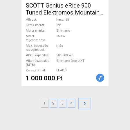
SCOTT Genius eRide 900
Tuned Elektromos Mountain
Bike 29" össztelós / fully
Állapot
használt
Shimano Shimano Deore XT
Kerék méret
29"
Motor márka
Shimano
használt ELADÓ
Motor
250 W
teljesítménye
Max. sebesség
más
rásegítéssel
Akku kapacitás
501-600 Wh
Alkatrészcsalád
Shimano Deore XT
(MTB)
Keres / Kínál
ELADÓ
1 000 000 Ft
›
1
2
3
4