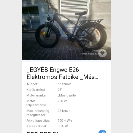
_EGYÉB Engwe E26
Elektromos Fatbike _Más
gyártó használt ELADÓ
Állapot
használt
Kerék méret
26"
Motor márka
_Más gyártó
Motor
750 W
teljesítménye
Max. sebesség
25 km/h
rásegítéssel
Akku kapacitás
700 + Wh
Keres / Kínál
ELADÓ