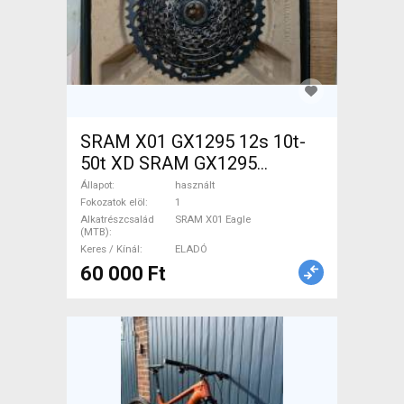
SRAM X01 GX1295 12s 10t-
50t XD SRAM GX1295
Mountain Bike Alkatrész,
Állapot
használt
MTB Hajtásrendszer használt
Fokozatok elöl
1
Alkatrészcsalád
SRAM X01 Eagle
ELADÓ
(MTB)
Keres / Kínál
ELADÓ
60 000 Ft