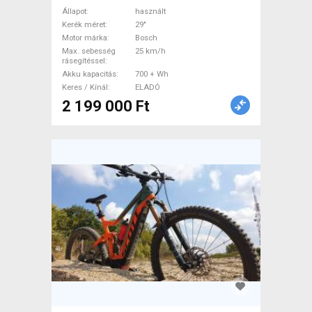
Mountain Bike 29" össztelós
Állapot
használt
/ fully Bosch használt ELADÓ
Kerék méret
29"
Motor márka
Bosch
Max. sebesség
25 km/h
rásegítéssel
Akku kapacitás
700 + Wh
Keres / Kínál
ELADÓ
2 199 000 Ft