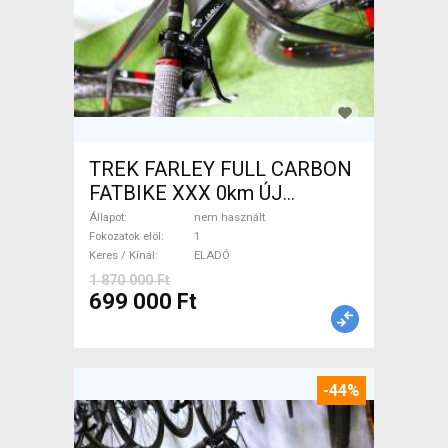
TREK FARLEY FULL CARBON
FATBIKE XXX 0km ÚJ
WAMPA CF Fatbike nem
Állapot
nem használt
használt ELADÓ
Fokozatok elöl
1
Keres / Kínál
ELADÓ
1 870 000 Ft
699 000 Ft
-44%