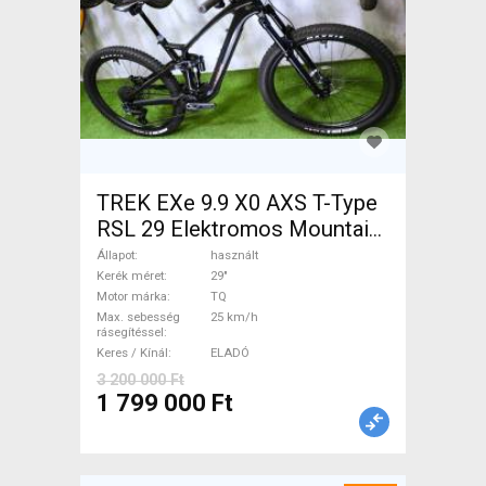
TREK EXe 9.9 X0 AXS T-Type
RSL 29 Elektromos Mountain
Bike 29" össztelós / fully TQ
Állapot
használt
használt ELADÓ
Kerék méret
29"
Motor márka
TQ
Max. sebesség
25 km/h
rásegítéssel
Keres / Kínál
ELADÓ
3 200 000 Ft
1 799 000 Ft