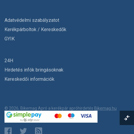
Adatvédelmi szabályzatot
Kerékpárboltok / Kereskedők
GYIK
24H
Hirdetés infók bringásoknak
Kereskedői információk
© 2026, Bikemag Apró a kerékpár apróhirdetés
Bikemag.hu