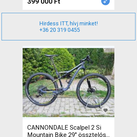
399 000 Ft
Hirdess ITT, hívj minket!
+36 20 319 0455
CANNONDALE Scalpel 2 Si
Mountain Bike 29" össztelós