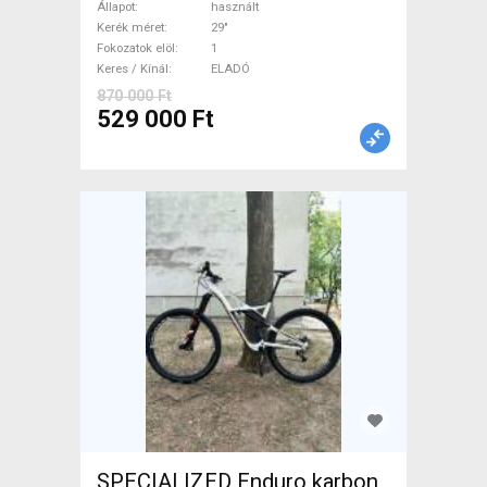
EAGLE Mountain Bike 29" elöl
Állapot
használt
teleszkópos használt ELADÓ
Kerék méret
29"
Fokozatok elöl
1
Keres / Kínál
ELADÓ
870 000 Ft
529 000 Ft
SPECIALIZED Enduro karbon