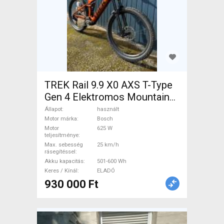
TREK Rail 9.9 X0 AXS T-Type
Gen 4 Elektromos Mountain
Bike össztelós / fully Bosch
Állapot
használt
használt ELADÓ
Motor márka
Bosch
Motor
625 W
teljesítménye
Max. sebesség
25 km/h
rásegítéssel
Akku kapacitás
501-600 Wh
Keres / Kínál
ELADÓ
930 000 Ft