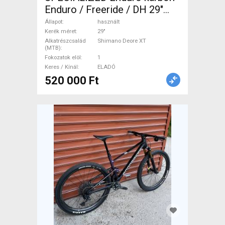
Enduro / Freeride / DH 29"
Shimano Deore XT használt
Állapot
használt
ELADÓ
Kerék méret
29"
Alkatrészcsalád
Shimano Deore XT
(MTB)
Fokozatok elöl
1
Keres / Kínál
ELADÓ
520 000 Ft