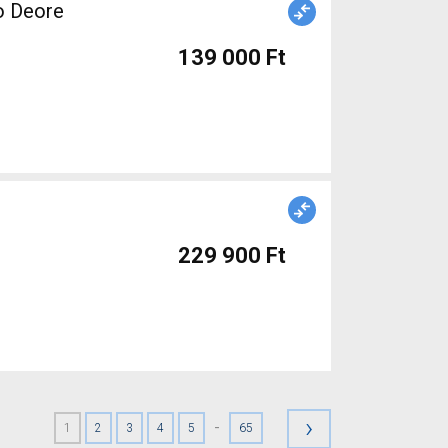
o Deore
139 000 Ft
229 900 Ft
›
-
1
2
3
4
5
65