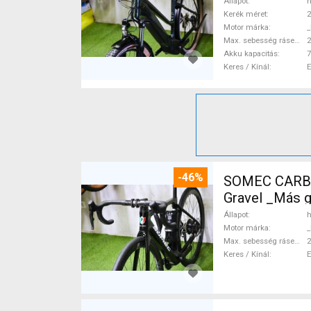
Állapot
h
Kerék méret
2
Motor márka
_
Max. sebesség rásegítéssel
Akku kapacitás
7
Keres / Kínál
-46%
SOMEC CARBO
Gravel _Más 
Állapot
h
Motor márka
_
Max. sebesség rásegítéssel
Keres / Kínál