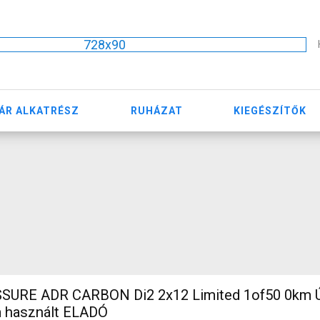
728x90
ÁR ALKATRÉSZ
RUHÁZAT
KIEGÉSZÍTŐK
SURE ADR CARBON Di2 2x12 Limited 1of50 0km Ú
m használt ELADÓ