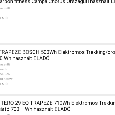
carbon fitness Campa Chorus Országúti használt 
asznált
ELADÓ
TRAPEZE BOSCH 500Wh Elektromos Trekking/cro
0 Wh használt ELADÓ
asznált
Bosch
25 km/h
01-500 Wh
ELADÓ
TERO 29 EQ TRAPEZE 710Wh Elektromos Trekkin
ártó 700 + Wh használt ELADÓ