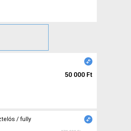
50 000 Ft
elós / fully