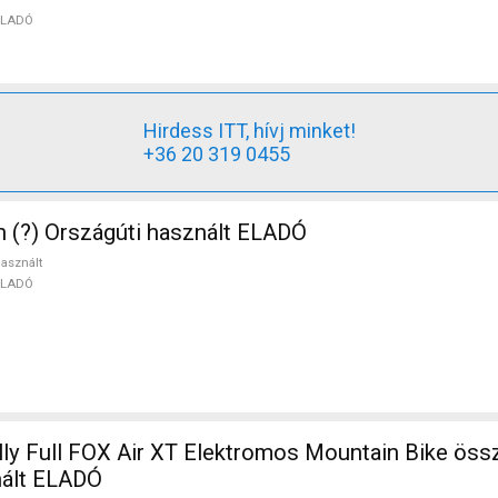
ELADÓ
Hirdess ITT, hívj minket!
+36 20 319 0455
n (?) Országúti használt ELADÓ
asznált
ELADÓ
ly Full FOX Air XT Elektromos Mountain Bike összt
ált ELADÓ