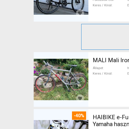
Keres / Kínál
MALI Mali Iro
Állapot
h
Keres / Kínál
-40%
HAIBIKE e-Ful
Yamaha haszn