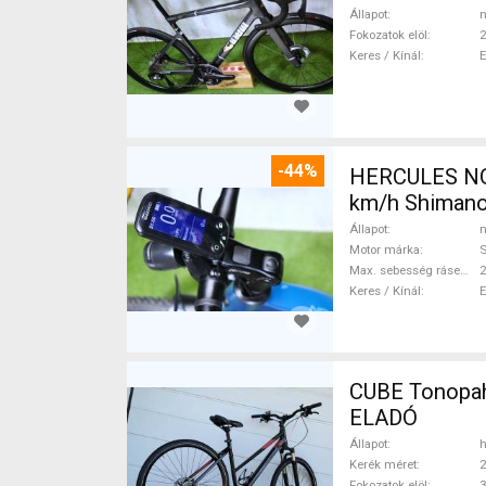
Állapot
n
Fokozatok elöl
2
Keres / Kínál
-44%
HERCULES NOS
km/h Shimano
Állapot
n
Motor márka
Max. sebesség rásegítéssel
Keres / Kínál
CUBE Tonopah
ELADÓ
Állapot
h
Kerék méret
2
Fokozatok elöl
3