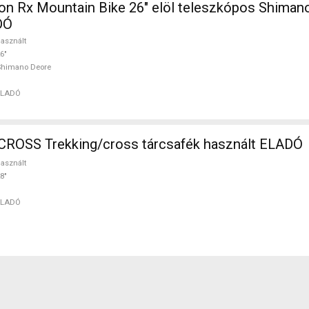
on Rx Mountain Bike 26" elöl teleszkópos Shiman
DÓ
asznált
6"
Shimano Deore
ELADÓ
ROSS Trekking/cross tárcsafék használt ELADÓ
asznált
8"
ELADÓ