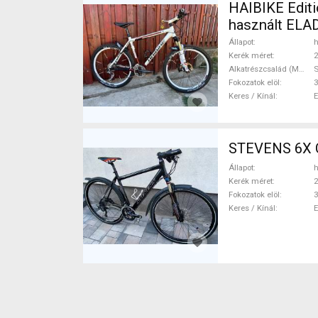
HAIBIKE Editi
használt ELA
Állapot
h
Kerék méret
2
Alkatrészcsalád (MTB)
Fokozatok elöl
3
Keres / Kínál
STEVENS 6X C
Állapot
h
Kerék méret
2
Fokozatok elöl
3
Keres / Kínál