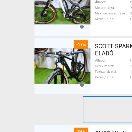
Állapot
h
Motor márka
Max. sebesség rásegítéssel
Keres / Kínál
-47%
SCOTT SPARK RC CARBON 29 Mounta
ELADÓ
Állapot
h
Kerék méret
2
Fokozatok elöl
1
Keres / Kínál
-34%