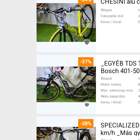
CHESINI alu 
Állapot
h
Fokozatok elöl
2
Keres / Kínál
-37%
_EGYÉB TDS 
Bosch 401-50
Állapot
h
Motor márka
Max. sebesség rásegítéssel
Akku kapacitás
4
Keres / Kínál
-38%
SPECIALIZED 
km/h _Más gy