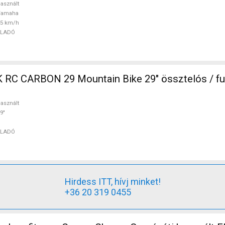
asznált
Yamaha
25 km/h
ELADÓ
in Bike 29" össztelós / fully használt
asznált
9"
ELADÓ
Hirdess ITT, hívj minket!
+36 20 319 0455