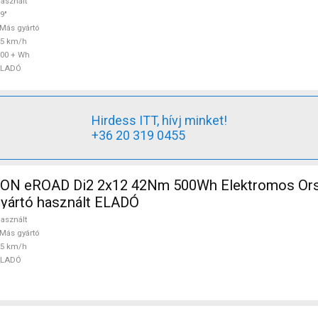
asznált
9"
Más gyártó
25 km/h
00 + Wh
ELADÓ
Hirdess ITT, hívj minket!
+36 20 319 0455
N eROAD Di2 2x12 42Nm 500Wh Elektromos Orsz
gyártó használt ELADÓ
asznált
Más gyártó
25 km/h
ELADÓ