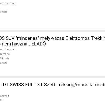
em használt
ELADÓ
 SUV "mindenes" mély-vázas Elektromos Trekki
 nem használt ELADÓ
em használt
Shimano
25 km/h
ELADÓ
 DT SWISS FULL XT Szett Trekking/cross tárcsaf
asznált
8"