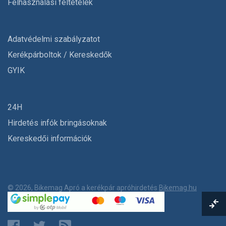
Felhasználási feltételek
Adatvédelmi szabályzatot
Kerékpárboltok / Kereskedők
GYIK
24H
Hirdetés infók bringásoknak
Kereskedői információk
© 2026, Bikemag Apró a kerékpár apróhirdetés
Bikemag.hu