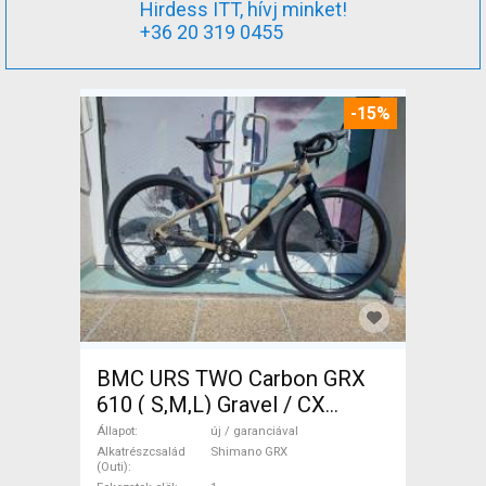
Hirdess ITT, hívj minket!
+36 20 319 0455
-15%
BMC URS TWO Carbon GRX
610 ( S,M,L) Gravel / CX
Shimano GRX tárcsafék új /
Állapot
új / garanciával
garanciával ELADÓ
Alkatrészcsalád
Shimano GRX
(Outi)