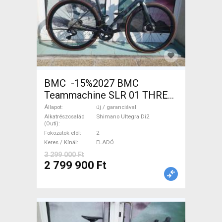
BMC -15%2027 BMC
Teammachine SLR 01 THREE
Ultegra Di2 Országúti
Állapot
új / garanciával
Shimano Ultegra Di2 tárcsafék
Alkatrészcsalád
Shimano Ultegra Di2
(Outi)
új / garanciával ELADÓ
Fokozatok elöl
2
Keres / Kínál
ELADÓ
3 299 000 Ft
2 799 900 Ft