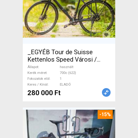
_EGYÉB Tour de Suisse
Kettenlos Speed Városi /
Cruiser tárcsafék használt
Állapot
használt
ELADÓ
Kerék méret
700c (622)
Fokozatok elöl
1
Keres / Kínál
ELADÓ
280 000 Ft
-15%