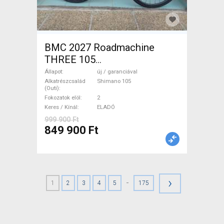
BMC 2027 Roadmachine
THREE 105
(47,51,54,56,58,61) Országúti
Állapot
új / garanciával
Shimano 105 tárcsafék új /
Alkatrészcsalád
Shimano 105
(Outi)
garanciával ELADÓ
Fokozatok elöl
2
Keres / Kínál
ELADÓ
999 900 Ft
849 900 Ft
›
-
1
2
3
4
5
175