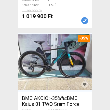
Fokozatok elöl
1
Keres / Kínál
ELADÓ
1 199 900 Ft
1 019 900 Ft
-35%
BMC AKCIÓ::-35%%::BMC
Kaius 01 TWO Sram Force