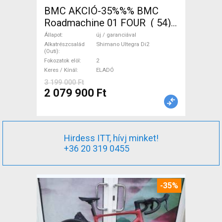
BMC AKCIÓ-35%%% BMC
Roadmachine 01 FOUR ( 54)
Országúti, Triatlon Shimano
Állapot
új / garanciával
Ultegra Di2 tárcsafék új /
Alkatrészcsalád
Shimano Ultegra Di2
(Outi)
garanciával ELADÓ
Fokozatok elöl
2
Keres / Kínál
ELADÓ
3 199 000 Ft
2 079 900 Ft
Hirdess ITT, hívj minket!
+36 20 319 0455
-35%