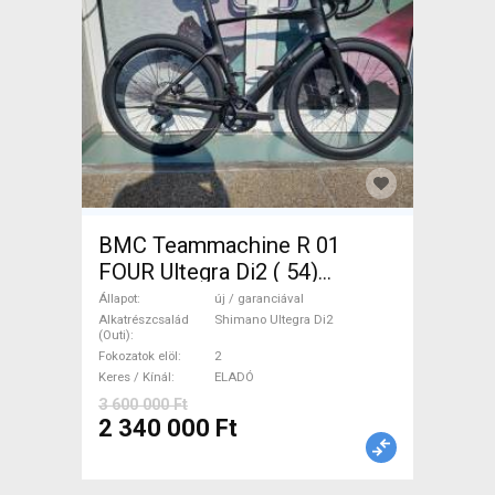
BMC Teammachine R 01
FOUR Ultegra Di2 ( 54)
Országúti Shimano Ultegra
Állapot
új / garanciával
Di2 tárcsafék új / garanciával
Alkatrészcsalád
Shimano Ultegra Di2
(Outi)
ELADÓ
Fokozatok elöl
2
Keres / Kínál
ELADÓ
3 600 000 Ft
2 340 000 Ft