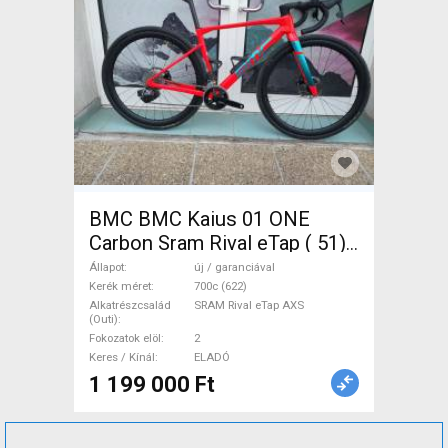
BMC BMC Kaius 01 ONE
Carbon Sram Rival eTap ( 51)
Gravel / CX SRAM Rival eTap
Állapot
új / garanciával
AXS tárcsafék új / garanciával
Kerék méret
700c (622)
Alkatrészcsalád
SRAM Rival eTap AXS
ELADÓ
(Outi)
Fokozatok elöl
2
Keres / Kínál
ELADÓ
1 199 000 Ft