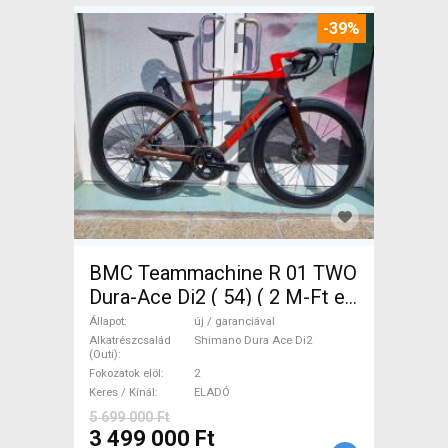
-39%
BMC Teammachine R 01 TWO
Dura-Ace Di2 ( 54) ( 2 M-Ft e
Országúti Shimano Dura Ace
Állapot
új / garanciával
Di2 tárcsafék új / garanciával
Alkatrészcsalád
Shimano Dura Ace Di2
(Outi)
ELADÓ
Fokozatok elöl
2
Keres / Kínál
ELADÓ
5 699 000 Ft
3 499 000 Ft