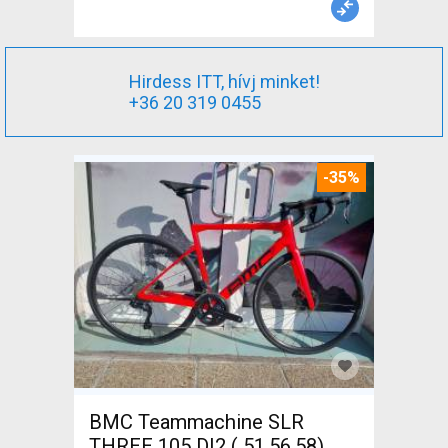
Hirdess ITT, hívj minket!
+36 20 319 0455
-35%
BMC Teammachine SLR
THREE 105 DI2 ( 51,56,58)