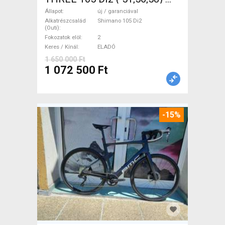
Országúti Shimano 105 Di2
Állapot
új / garanciával
tárcsafék új / garanciával
Alkatrészcsalád
Shimano 105 Di2
(Outi)
ELADÓ
Fokozatok elöl
2
Keres / Kínál
ELADÓ
1 650 000 Ft
1 072 500 Ft
-15%