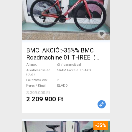
BMC AKCIÓ::-35%% BMC
Roadmachine 01 THREE (
54) Országúti SRAM Force
Állapot
új / garanciával
eTap AXS tárcsafék új /
Alkatrészcsalád
SRAM Force eTap AXS
(Outi)
garanciával ELADÓ
Fokozatok elöl
2
Keres / Kínál
ELADÓ
3 399 000 Ft
2 209 900 Ft
-35%