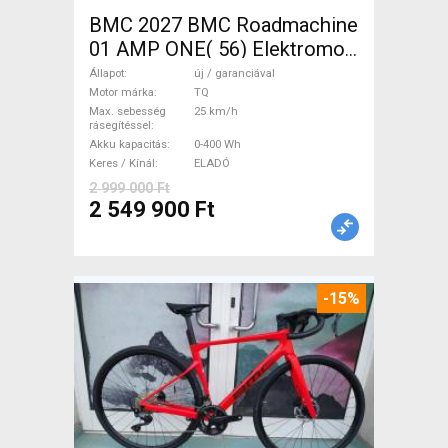
BMC 2027 BMC Roadmachine
01 AMP ONE( 56) Elektromos
Országúti / Gravel TQ új /
Állapot
új / garanciával
garanciával ELADÓ
Motor márka
TQ
Max. sebesség
25 km/h
rásegítéssel
Akku kapacitás
0-400 Wh
Keres / Kínál
ELADÓ
2 999 000 Ft
2 549 900 Ft
-15%