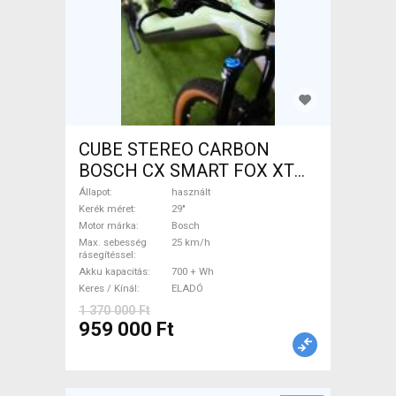
CUBE STEREO CARBON
BOSCH CX SMART FOX XT
Elektromos Mountain Bike
Állapot
használt
29" össztelós / fully Bosch
Kerék méret
29"
Motor márka
Bosch
használt ELADÓ
Max. sebesség
25 km/h
rásegítéssel
Akku kapacitás
700 + Wh
Keres / Kínál
ELADÓ
1 370 000 Ft
959 000 Ft