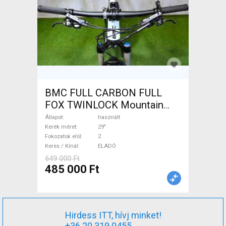
BMC FULL CARBON FULL
FOX TWINLOCK Mountain
Bike 29" össztelós / fully
Állapot
használt
használt ELADÓ
Kerék méret
29"
Fokozatok elöl
2
Keres / Kínál
ELADÓ
649 000 Ft
485 000 Ft
Hirdess ITT, hívj minket!
+36 20 319 0455