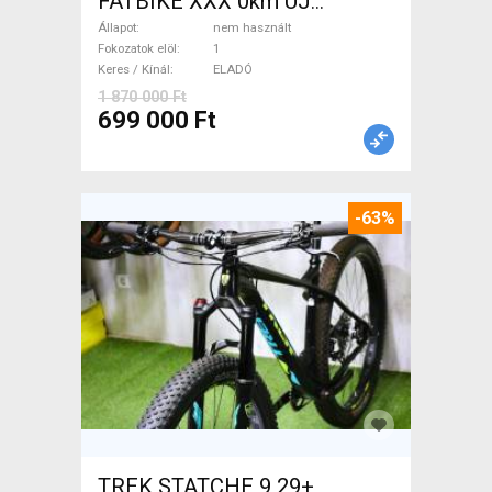
FATBIKE XXX 0km ÚJ
WAMPA CF Fatbike nem
Állapot
nem használt
használt ELADÓ
Fokozatok elöl
1
Keres / Kínál
ELADÓ
1 870 000 Ft
699 000 Ft
-63%
TREK STATCHE 9 29+