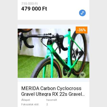
715 000 Ft
479 000 Ft
-36%
MERIDA Carbon Cyclocross
Gravel Ultegra RX 22s Gravel /
CX tárcsafék használt ELADÓ
Állapot
használt
Fokozatok elöl
2