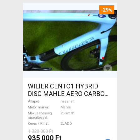
-29%
WILIER CENTO1 HYBRID
DISC MAHLE AERO CARBON
kerekek XL Elektromos
Állapot
használt
Országúti / Gravel Mahle
Motor márka
Mahle
Max. sebesség
25 km/h
használt ELADÓ
rásegítéssel
Keres / Kínál
ELADÓ
1 320 000 Ft
935 000 Ft