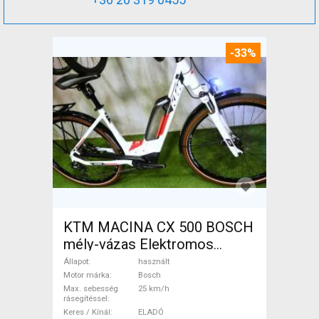
-33%
KTM MACINA CX 500 BOSCH
mély-vázas Elektromos
Trekking/cross 25 km/h
Állapot
használt
Bosch használt ELADÓ
Motor márka
Bosch
Max. sebesség
25 km/h
rásegítéssel
Keres / Kínál
ELADÓ