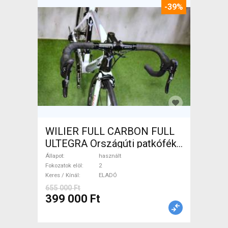
-39%
WILIER FULL CARBON FULL
ULTEGRA Országúti patkófék
használt ELADÓ
Állapot
használt
Fokozatok elöl
2
Keres / Kínál
ELADÓ
655 000 Ft
399 000 Ft