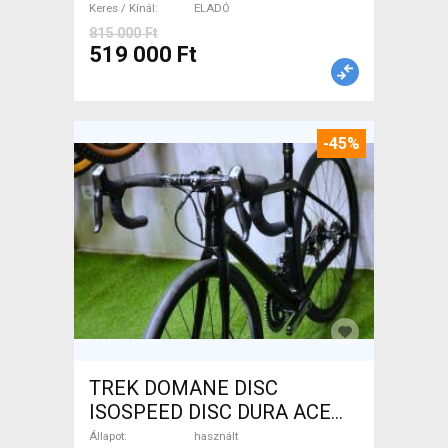
Keres / Kínál
ELADÓ
815 000 Ft
519 000 Ft
-45%
TREK DOMANE DISC
ISOSPEED DISC DURA ACE
Di2 2x11 52/53 Országúti
Állapot
használt