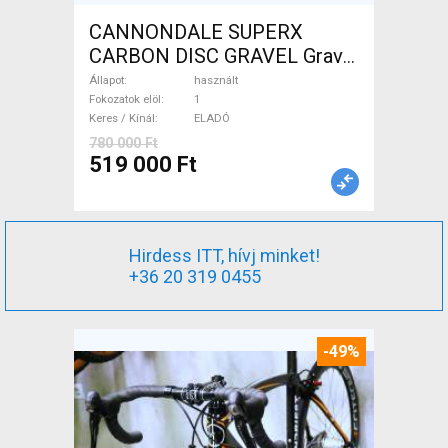
CANNONDALE SUPERX
CARBON DISC GRAVEL Gravel
/ CX tárcsafék használt
Állapot
használt
ELADÓ
Fokozatok elöl
1
Keres / Kínál
ELADÓ
780 000 Ft
519 000 Ft
Hirdess ITT, hívj minket!
+36 20 319 0455
-49%