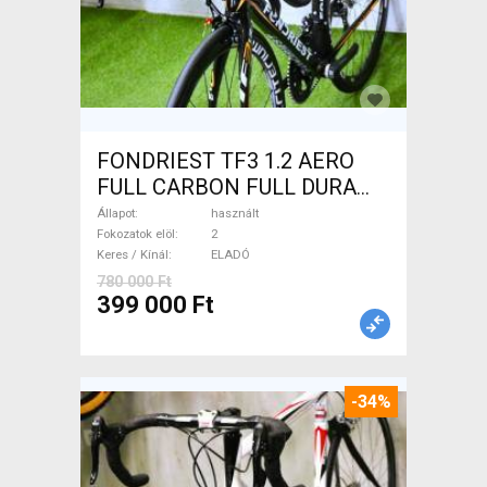
FONDRIEST TF3 1.2 AERO
FULL CARBON FULL DURA
ACE Országúti patkófék
Állapot
használt
használt ELADÓ
Fokozatok elöl
2
Keres / Kínál
ELADÓ
780 000 Ft
399 000 Ft
-34%