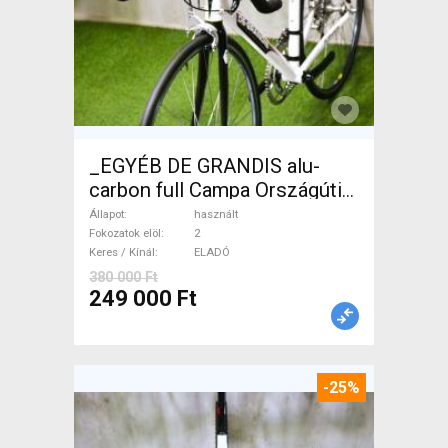
_EGYÉB DE GRANDIS alu-
carbon full Campa Országúti
használt ELADÓ
Állapot
használt
Fokozatok elöl
2
Keres / Kínál
ELADÓ
380 000 Ft
249 000 Ft
-25%