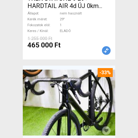
HARDTAIL AIR 4d ÚJ 0km
M/L Mountain Bike 29" elöl
Állapot
nem használt
teleszkópos nem használt
Kerék méret
29"
Fokozatok elöl
1
ELADÓ
Keres / Kínál
ELADÓ
1 255 000 Ft
465 000 Ft
-33%