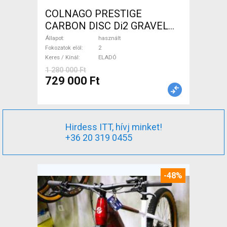
COLNAGO PRESTIGE
CARBON DISC Di2 GRAVEL
Gravel / CX tárcsafék használt
Állapot
használt
ELADÓ
Fokozatok elöl
2
Keres / Kínál
ELADÓ
1 280 000 Ft
729 000 Ft
Hirdess ITT, hívj minket!
+36 20 319 0455
-48%