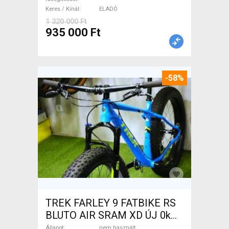
Keres / Kínál
ELADÓ
1 320 000 Ft
935 000 Ft
-58%
TREK FARLEY 9 FATBIKE RS
BLUTO AIR SRAM XD ÚJ 0km
Fatbike 27.5"+ nem használt
Állapot
nem használt