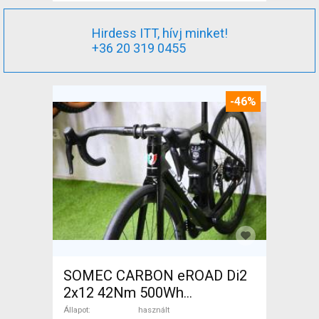
Hirdess ITT, hívj minket!
+36 20 319 0455
-46%
SOMEC CARBON eROAD Di2
2x12 42Nm 500Wh
Elektromos Országúti / Gravel
Állapot
használt