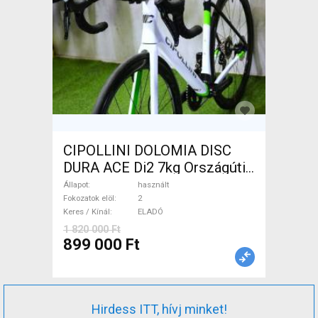
CIPOLLINI DOLOMIA DISC
DURA ACE Di2 7kg Országúti
tárcsafék használt ELADÓ
Állapot
használt
Fokozatok elöl
2
Keres / Kínál
ELADÓ
1 820 000 Ft
899 000 Ft
Hirdess ITT, hívj minket!