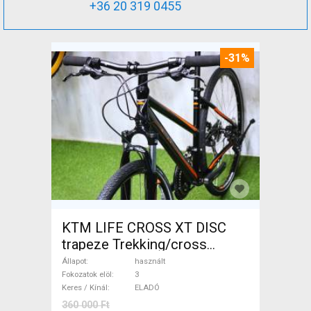
+36 20 319 0455
-31%
KTM LIFE CROSS XT DISC
trapeze Trekking/cross
tárcsafék használt ELADÓ
Állapot
használt
Fokozatok elöl
3
Keres / Kínál
ELADÓ
360 000 Ft