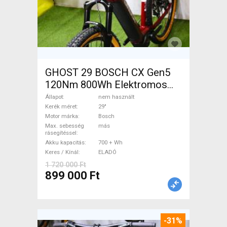
GHOST 29 BOSCH CX Gen5
120Nm 800Wh Elektromos
Mountain Bike 29" elöl
Állapot
nem használt
teleszkópos Bosch nem
Kerék méret
29"
Motor márka
Bosch
használt ELADÓ
Max. sebesség
más
rásegítéssel
Akku kapacitás
700 + Wh
Keres / Kínál
ELADÓ
1 720 000 Ft
899 000 Ft
-31%