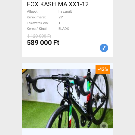
FOX KASHIMA XX1-12
Mountain Bike 29" össztelós
Állapot
használt
/ fully használt ELADÓ
Kerék méret
29"
Fokozatok elöl
1
Keres / Kínál
ELADÓ
1 120 000 Ft
589 000 Ft
-43%