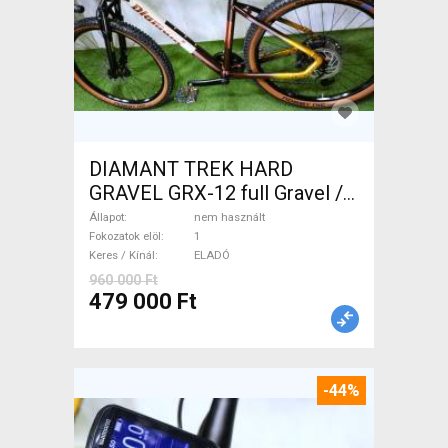
DIAMANT TREK HARD
GRAVEL GRX-12 full Gravel /
CX tárcsafék nem használt
Állapot
nem használt
ELADÓ
Fokozatok elöl
1
Keres / Kínál
ELADÓ
960 000 Ft
479 000 Ft
-44%