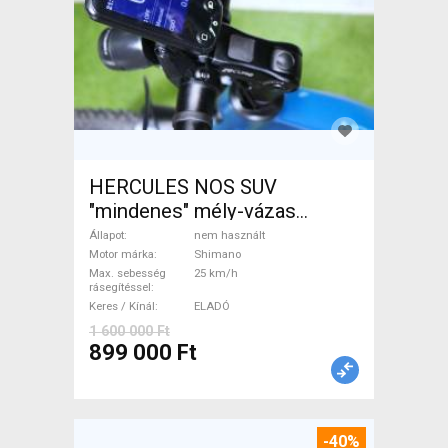
HERCULES NOS SUV
"mindenes" mély-vázas
Elektromos Trekking/cross
Állapot
nem használt
25 km/h Shimano nem
Motor márka
Shimano
Max. sebesség
25 km/h
használt ELADÓ
rásegítéssel
Keres / Kínál
ELADÓ
1 600 000 Ft
899 000 Ft
-40%