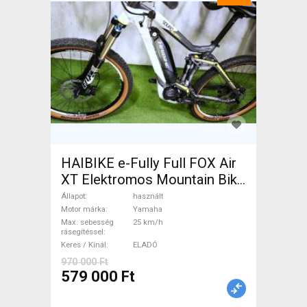
HAIBIKE e-Fully Full FOX Air
XT Elektromos Mountain Bike
össztelós / fully Yamaha
Állapot
használt
használt ELADÓ
Motor márka
Yamaha
Max. sebesség
25 km/h
rásegítéssel
Keres / Kínál
ELADÓ
970 000 Ft
579 000 Ft