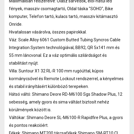
Maximálisan felszerelve: Olasz sárvédök, elöl-hátul led
fények, massziv csomagtartó, Oldal táska "SOHO", Bike
komputer, Telefon tartó, kulacs tartó, massziv kitámasztó
Onride.
Hivatalosan vásárolva, összes papirokkal.
Váz: Scale Alloy 6061 Custom Butted Tubing Syncros Cable
Integration System technológiával, BB92, QR 5x141 mm és
55 mm láncvonal. Ez a váz optimális szilárdságot és
stabilitást nyújt.
Villa: Suntour X1 32 RL-R 100 mm rugóúttal, kúpos
kormánycsővel és Remote Lockout rendszerrel, a kényelmes
és stabil irányításért különböző terepeken.
Hátsó váltó: Shimano Deore RD-M6100 Sgs Shadow Plus, 12
sebesség, amely gyors és sima váltást biztosít nehéz
körülmények között is.
Váltókar: Shimano Deore SL-M6100-R Rapidfire Plus, a gyors
és pontos reakcióért.
Fékek: Shimano MT200 tárcsafékek Shimano SM-RT10 CL