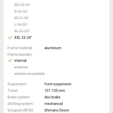
XS 13-14"
S 15-16"
M 17-18"
L 19-20"
XL 21-22"
XXL 23-24"
Frame material
aluminium
Frame bowden
internal
external
electric compatible
Suspension
front suspension
Travel
101-120 mm
Brake system
disc brake
Shifting system
mechanical
Groupset (MTB)
Shimano Deore