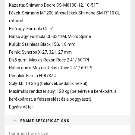
Kazetta: Shimano Deore CS-M6100-12, 10-51T
Fékek: Shimano MT200 tárcsafékek Shimano SM-RT10 CL
rotorral
Első agy: Formula CL-51
Hátsó agy: Formula CL-3341M, Micro Spline
Küllők: Stainless Black 15G, 1.8 mm
Felnik: Syncros X-27, 32H, 27 mm
Első gumi: Maxxis Rekon Race 2.4" / 60TPI
Hátsó gumi: Maxxis Rekon Race 2.4" / 60TPI
Pedálok: Femin FP873ZU
Súly: kb. 14.3 kg (belsővel, pedálok nélkül)
Maximális rendszer súly: 128 kg (beleértve a kerékpárt, a
kerékpárost, a felszerelést és a poggyászt).
Egyéni Vétel!
FRAME SPECIFICATIONS
Common frame size