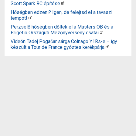
Scott Spark RC építése
Hőségben edzeni? Igen, de felejtsd el a tavaszi
tempót!
Perzselő hőségben dőltek el a Masters OB és a
Brigetio Országúti Mezőnyverseny csatái
Videón Tadej Pogačar sárga Colnago Y1Rs-e – így
készült a Tour de France győztes kerékpárja