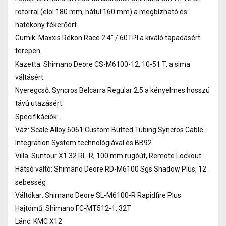
rotorral (elöl 180 mm, hátul 160 mm) a megbízható és
hatékony fékerőért.
Gumik: Maxxis Rekon Race 2.4" / 60TPI a kiváló tapadásért
terepen.
Kazetta: Shimano Deore CS-M6100-12, 10-51 T, a sima
váltásért.
Nyeregcső: Syncros Belcarra Regular 2.5 a kényelmes hosszú
távú utazásért.
Specifikációk:
Váz: Scale Alloy 6061 Custom Butted Tubing Syncros Cable
Integration System technológiával és BB92
Villa: Suntour X1 32 RL-R, 100 mm rugóút, Remote Lockout
Hátsó váltó: Shimano Deore RD-M6100 Sgs Shadow Plus, 12
sebesség
Váltókar: Shimano Deore SL-M6100-R Rapidfire Plus
Hajtómű: Shimano FC-MT512-1, 32T
Lánc: KMC X12