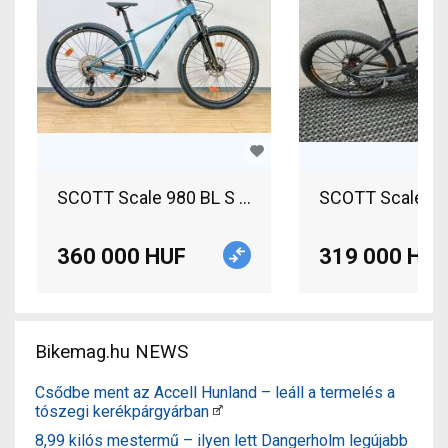
SCOTT Scale 980 BL S Enduro / Freeride / DH 29"
360 000 HUF
319 000 HUF
Bikemag.hu NEWS
Csődbe ment az Accell Hunland – leáll a termelés a
tószegi kerékpárgyárban
8,99 kilós mestermű – ilyen lett Dangerholm legújabb