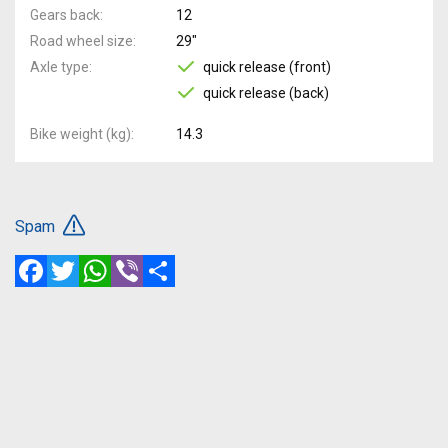
Gears back
12
Road wheel size
29"
Axle type
quick release (front)
quick release (back)
Bike weight (kg)
14.3
Spam
Facebook
Twitter
WhatsApp
Viber
Share