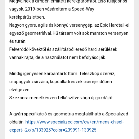
Megválnék a címben említett kerékpáromtól. Első tulajdonos
vagyok, 2019-ben vásároltam a Speed-Way
kerékpárüzletben.
Nagyon gyors, agilis és könnyű versenygép, az Epic Hardtail-el
egyező geometriával. Hű társam volt sok maraton versenyen
és túrán.
Felverődő kövektől és szállításból eredő harci sérülések
vannak rajta, de a használatot nem befolyásolják.
Mindig igényesen karbantartottam. Teleszkóp szervíz,
csapágyak zsírzása, kopóalkatrészek cseréje időben
elvégezve.
Szezonra menetkészen felkészítve várja új gazdáját.
A gyári specifikáció és geometria megtalálható a Specialized
oldalán:
https://www.specialized.com/cw/en/mens-chisel-
expert--2x/p/133925?color=239991-133925