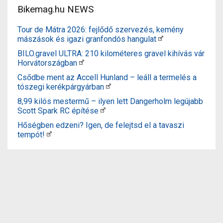
Bikemag.hu NEWS
Tour de Mátra 2026: fejlődő szervezés, kemény
mászások és igazi granfondós hangulat
BILO.gravel ULTRA: 210 kilométeres gravel kihívás vár
Horvátországban
Csődbe ment az Accell Hunland – leáll a termelés a
tószegi kerékpárgyárban
8,99 kilós mestermű – ilyen lett Dangerholm legújabb
Scott Spark RC építése
Hőségben edzeni? Igen, de felejtsd el a tavaszi
tempót!