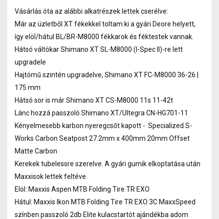
Vásárlás óta az alábbi alkatrészek lettek cserélve:
Már az üzletből XT fékekkel toltam ki a gyári Deore helyett,
így elöl/hátul BL/BR-M8000 fékkarok és féktestek vannak.
Hátsó váltókar Shimano XT SL-M8000 (I-Spec II)-re lett
upgradele
Hajtómű szintén upgradelve, Shimano XT FC-M8000 36-26 |
175 mm
Hátsó sor is már Shimano XT CS-M8000 11s 11-42t
Lánc hozzá passzoló Shimano XT/Ultegra CN-HG701-11
Kényelmesebb karbon nyeregcsőt kapott - Specialized S-
Works Carbon Seatpost 27.2mm x 400mm 20mm Offset
Matte Carbon
Kerekek tubelessre szerelve. A gyári gumik elkoptatása után
Maxxisok lettek feltéve.
Elöl: Maxxis Aspen MTB Folding Tire TR EXO
Hátul: Maxxis Ikon MTB Folding Tire TR EXO 3C MaxxSpeed
színben passzoló 2db Elite kulacstartót ajándékba adom