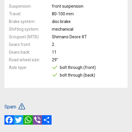
Suspension
front suspension
Travel
80-100 mm
Brake system
disc brake
Shifting system
mechanical
Groupset (MTB)
Shimano Deore XT
Gears front
2
Gears back
11
Road wheel size
29"
Axle type
bolt through (front)
bolt through (back)
Spam
Facebook
Twitter
WhatsApp
Viber
Share