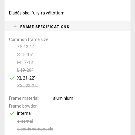
Eladás oka: fully-ra váltottam.
FRAME SPECIFICATIONS
Common frame size
XS 13-14"
S 15-16"
M 17-18"
L 19-20"
XL 21-22"
XXL 23-24"
Frame material
aluminium
Frame bowden
internal
external
electric compatible