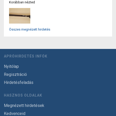
Korábban nézted
Összes megnézett hirdetés
APRÓHIRDETÉS INFÓK
Nyitólap
Regisztráció
Hirdetésfeladás
HASZNOS OLDALAK
Megnézett hirdetések
Kedvenceid