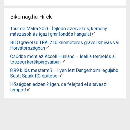
Bikemag.hu Hírek
Tour de Mátra 2026: fejlődő szervezés, kemény
mászások és igazi granfondós hangulat
BILO.gravel ULTRA: 210 kilométeres gravel kihívás vár
Horvátországban
Csődbe ment az Accell Hunland – leáll a termelés a
tószegi kerékpárgyárban
8,99 kilós mestermű – ilyen lett Dangerholm legújabb
Scott Spark RC építése
Hőségben edzeni? Igen, de felejtsd el a tavaszi
tempót!