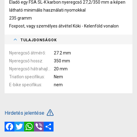
Eladó egy FSA SL-K karbon nyeregcső 27,2/350 mm a képen
látható minimális használati nyomokkal
235 gramm
Foxpost, vagy személyes átvétel Köki - Kelenföld vonalon
TULAJDONSÁGOK
Nyeregcső átmérő
27.2 mm
Nyeregcső hossz
350 mm
Nyeregcső hátrahajlás
20 mm
Triatlon specifikus
Nem
E-bike specifikus
nem
Hirdetés jelentése
Facebook
Twitter
WhatsApp
Viber
Megosztás