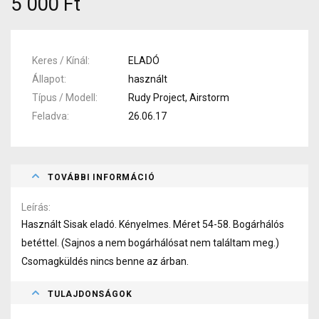
5 000 Ft
Keres / Kínál
ELADÓ
Állapot
használt
Típus / Modell
Rudy Project, Airstorm
Feladva
26.06.17
TOVÁBBI INFORMÁCIÓ
Leírás
Használt Sisak eladó. Kényelmes. Méret 54-58. Bogárhálós
betéttel. (Sajnos a nem bogárhálósat nem találtam meg.)
Csomagküldés nincs benne az árban.
TULAJDONSÁGOK