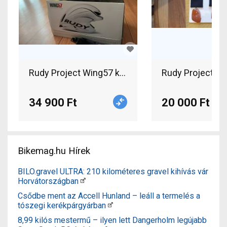
Rudy Project Wing57 kerékpáros sisak eladó! Ru
Rudy Project Ka
34 900 Ft
20 000 Ft
Bikemag.hu Hírek
BILO.gravel ULTRA: 210 kilométeres gravel kihívás vár
Horvátországban
Csődbe ment az Accell Hunland – leáll a termelés a
tószegi kerékpárgyárban
8,99 kilós mestermű – ilyen lett Dangerholm legújabb