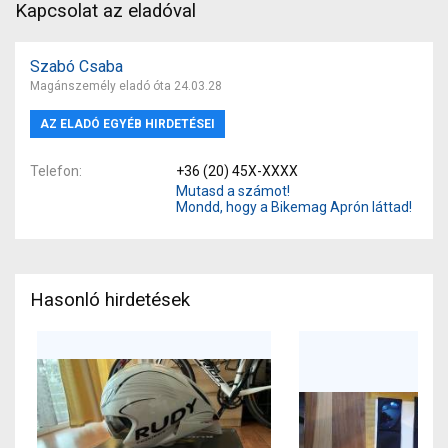
Kapcsolat az eladóval
Szabó Csaba
Magánszemély eladó óta 24.03.28
AZ ELADÓ EGYÉB HIRDETÉSEI
Telefon
+36 (20) 45X-XXXX
Mutasd a számot!
Mondd, hogy a Bikemag Aprón láttad!
Hasonló hirdetések