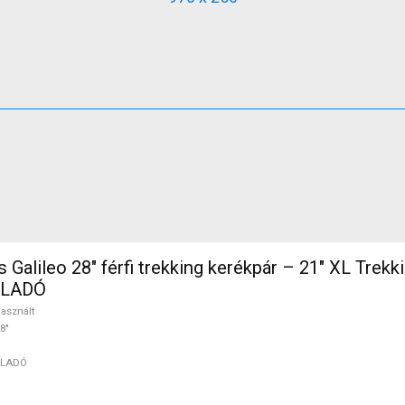
Galileo 28" férfi trekking kerékpár – 21" XL Trekk
 ELADÓ
asznált
8"
ELADÓ