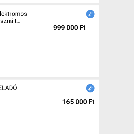
sznált
999 000 Ft
t ELADÓ
165 000 Ft