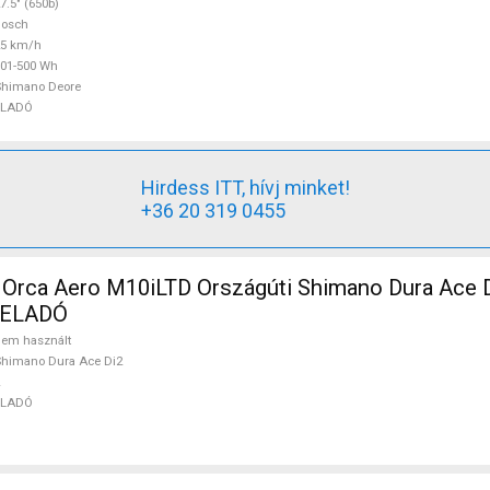
7.5" (650b)
Bosch
25 km/h
01-500 Wh
Shimano Deore
ELADÓ
Hirdess ITT, hívj minket!
+36 20 319 0455
Orca Aero M10iLTD Országúti Shimano Dura Ace D
 ELADÓ
em használt
himano Dura Ace Di2
ELADÓ