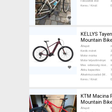
Fokozatok elöl
3
Keres / Kínál
KELLYS Tayen
Mountain Bike
használt ELA
Állapot
n
Kerék méret
2
Motor márka
P
Motor teljesítménye
Max. sebesség rásegítéssel
Akku kapacitás
7
Alkatrészcsalád (MTB)
S
Keres / Kínál
KTM Macina R
Mountain Bike
ELADÓ
Állapot
h