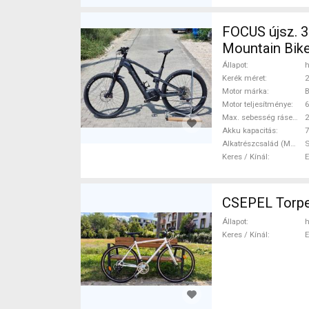
FOCUS újsz. 35
Mountain Bike
ELADÓ
Állapot
h
Kerék méret
2
Motor márka
Motor teljesítménye
Max. sebesség rásegítéssel
Akku kapacitás
7
Alkatrészcsalád (MTB)
Keres / Kínál
CSEPEL Torped
Állapot
h
Keres / Kínál