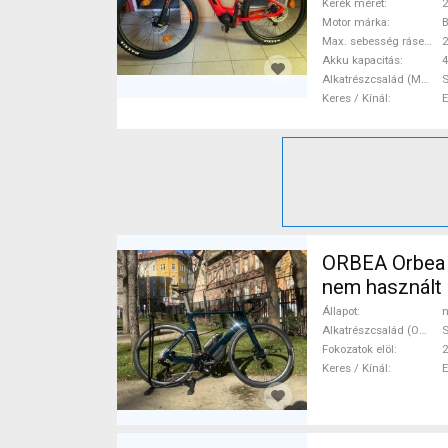
Kerék méret
2
Motor márka
Max. sebesség rásegítéssel
Akku kapacitás
4
Alkatrészcsalád (MTB)
Keres / Kínál
ORBEA Orbea 
nem használt
Állapot
n
Alkatrészcsalád (Outi)
S
Fokozatok elöl
2
Keres / Kínál