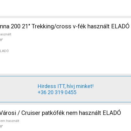
na 200 21" Trekking/cross v-fék használt ELADÓ
asznált
8"
ELADÓ
Hirdess ITT, hívj minket!
+36 20 319 0455
BIANCHI Női Városi / Cruiser patkófék nem használt ELADÓ
em használt
8"