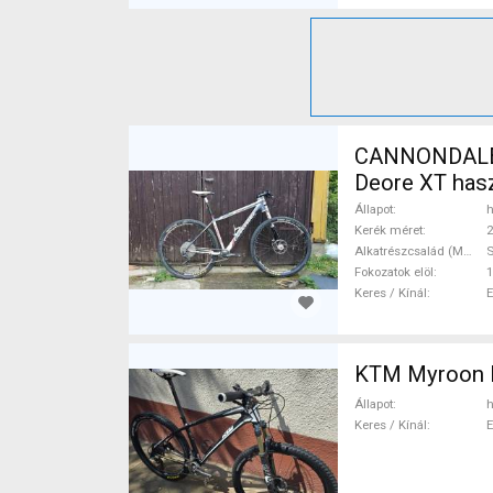
CANNONDALE F
Deore XT has
Állapot
h
Kerék méret
2
Alkatrészcsalád (MTB)
Fokozatok elöl
1
Keres / Kínál
KTM Myroon P
Állapot
h
Keres / Kínál