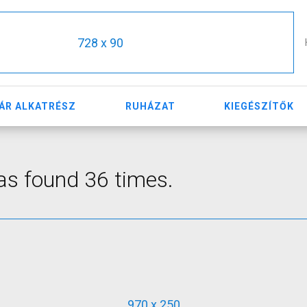
728 x 90
ÁR ALKATRÉSZ
RUHÁZAT
KIEGÉSZÍTŐK
was found 36 times.
970 x 250