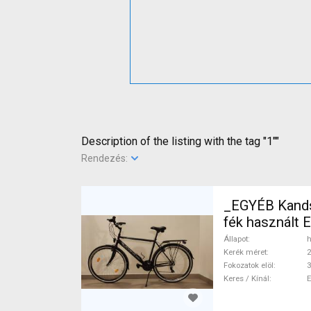
Description of the listing with the tag "1""
Rendezés:
_EGYÉB Kands 
fék használt
Állapot
h
Kerék méret
2
Fokozatok elöl
3
Keres / Kínál