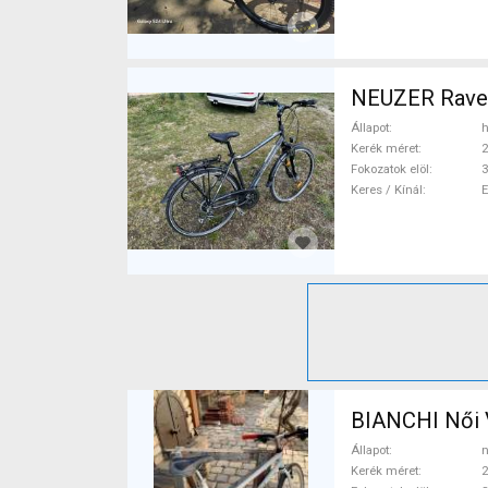
NEUZER Raven
Állapot
h
Kerék méret
2
Fokozatok elöl
3
Keres / Kínál
Állapot
n
Kerék méret
2