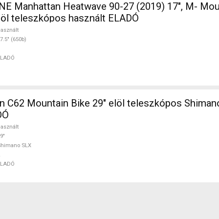
 Manhattan Heatwave 90-27 (2019) 17", M- Moun
elöl teleszkópos használt ELADÓ
asznált
7.5" (650b)
ELADÓ
n C62 Mountain Bike 29" elöl teleszkópos Shiman
DÓ
asznált
9"
Shimano SLX
ELADÓ