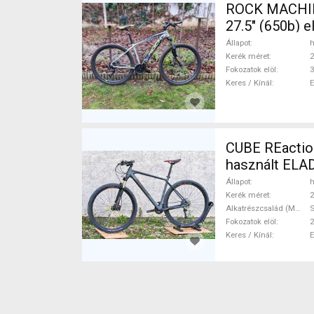
ROCK MACHINE
27.5" (650b) 
Állapot
h
Kerék méret
2
Fokozatok elöl
3
Keres / Kínál
CUBE REactio
használt ELA
Állapot
h
Kerék méret
2
Alkatrészcsalád (MTB)
Fokozatok elöl
2
Keres / Kínál