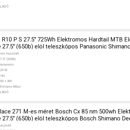
ELADÓ
 R10 P S 27.5" 725Wh Elektromos Hardtail MTB E
 27.5" (650b) elöl teleszkópos Panasonic Shiman
DÓ
em használt
7.5" (650b)
anasonic
624 W
más
00 + Wh
himano Altus
ELADÓ
ace 271 M-es méret Bosch Cx 85 nm 500wh Elek
 27.5" (650b) elöl teleszkópos Bosch Shimano De
asznált