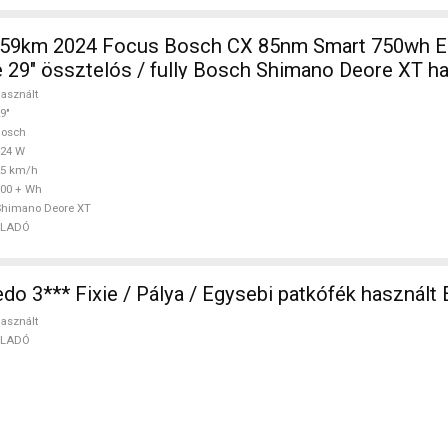
9km 2024 Focus Bosch CX 85nm Smart 750wh Elektromos
 29" össztelós / fully Bosch Shimano Deore XT ha
asznált
9"
Bosch
624 W
25 km/h
00 + Wh
Shimano Deore XT
ELADÓ
o 3*** Fixie / Pálya / Egysebi patkófék használ
asznált
ELADÓ