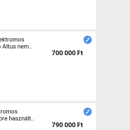
lektromos
o Altus nem
700 000 Ft
tromos
ore használt
790 000 Ft