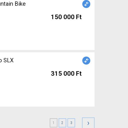
tain Bike
150 000 Ft
o SLX
315 000 Ft
›
1
2
3