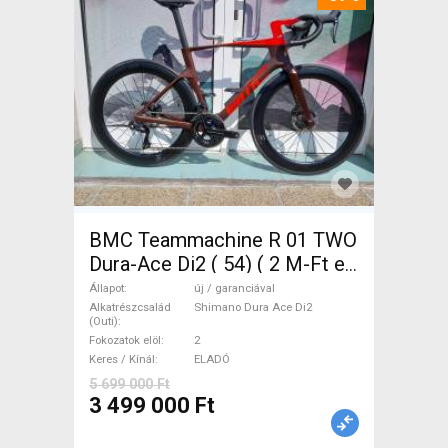
BMC Teammachine R 01 TWO
Dura-Ace Di2 ( 54) ( 2 M-Ft e
Országúti Shimano Dura Ace
Állapot
új / garanciával
Di2 tárcsafék új / garanciával
Alkatrészcsalád
Shimano Dura Ace Di2
(Outi)
ELADÓ
Fokozatok elöl
2
Keres / Kínál
ELADÓ
5 699 000 Ft
3 499 000 Ft