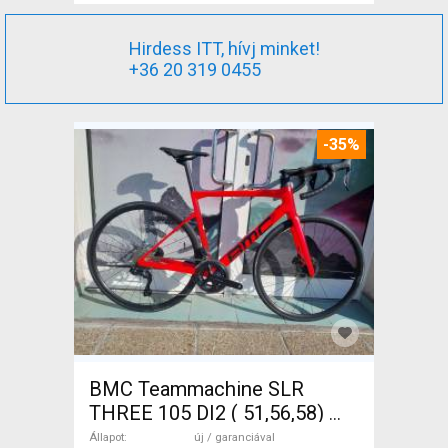
Hirdess ITT, hívj minket!
+36 20 319 0455
-35%
BMC Teammachine SLR
THREE 105 DI2 ( 51,56,58)
Országúti Shimano 105 Di2
Állapot
új / garanciával