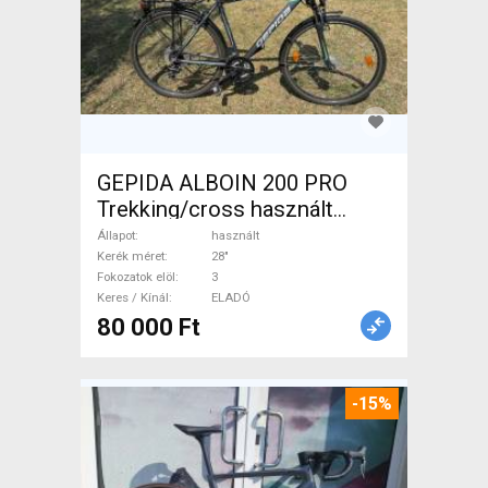
GEPIDA ALBOIN 200 PRO
Trekking/cross használt
ELADÓ
Állapot
használt
Kerék méret
28"
Fokozatok elöl
3
Keres / Kínál
ELADÓ
80 000 Ft
-15%