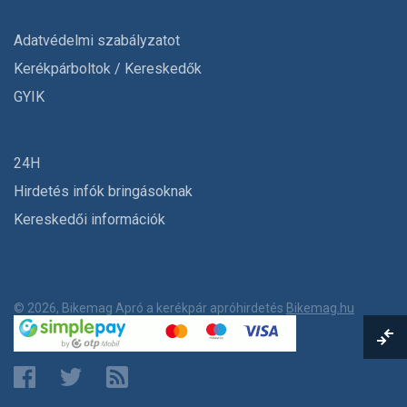
Adatvédelmi szabályzatot
Kerékpárboltok / Kereskedők
GYIK
24H
Hirdetés infók bringásoknak
Kereskedői információk
© 2026, Bikemag Apró a kerékpár apróhirdetés
Bikemag.hu