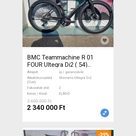
BMC Teammachine R 01
FOUR Ultegra Di2 ( 54)
Országúti Shimano Ultegra
Állapot
új / garanciával
Di2 tárcsafék új / garanciával
Alkatrészcsalád
Shimano Ultegra Di2
(Outi)
ELADÓ
Fokozatok elöl
2
Keres / Kínál
ELADÓ
3 600 000 Ft
2 340 000 Ft
-39%