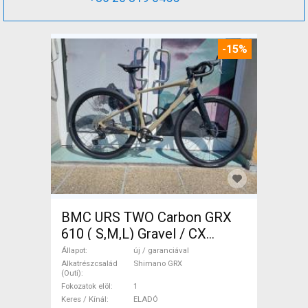
-15%
BMC URS TWO Carbon GRX
610 ( S,M,L) Gravel / CX
Shimano GRX tárcsafék új /
Állapot
új / garanciával
garanciával ELADÓ
Alkatrészcsalád
Shimano GRX
(Outi)
Fokozatok elöl
1
Keres / Kínál
ELADÓ