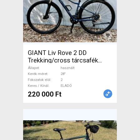
GIANT Liv Rove 2 DD
Trekking/cross tárcsafék
használt ELADÓ
Állapot
használt
Kerék méret
28"
Fokozatok elöl
2
Keres / Kínál
ELADÓ
220 000 Ft