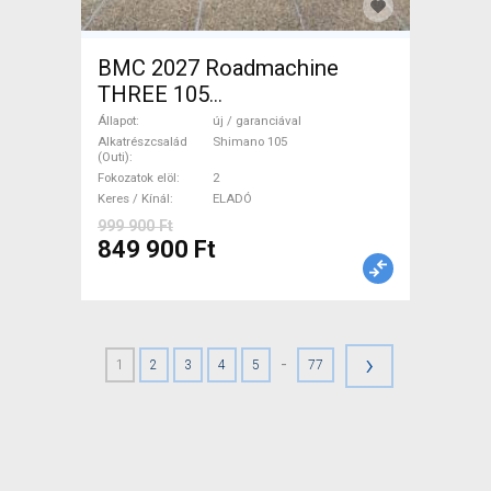
BMC 2027 Roadmachine
THREE 105
(47,51,54,56,58,61) Országúti
Állapot
új / garanciával
Shimano 105 tárcsafék új /
Alkatrészcsalád
Shimano 105
(Outi)
garanciával ELADÓ
Fokozatok elöl
2
Keres / Kínál
ELADÓ
999 900 Ft
849 900 Ft
›
-
1
2
3
4
5
77