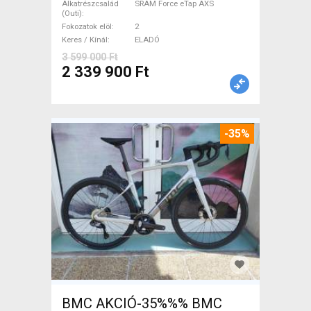
Alkatrészcsalád
SRAM Force eTap AXS
garanciával ELADÓ
(Outi)
Fokozatok elöl
2
Keres / Kínál
ELADÓ
3 599 000 Ft
2 339 900 Ft
-35%
BMC AKCIÓ-35%%% BMC