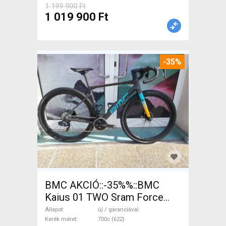
1 199 900 Ft
1 019 900 Ft
-35%
BMC AKCIÓ::-35%%::BMC
Kaius 01 TWO Sram Force
eTap(54 Gravel / CX SRAM
Állapot
új / garanciával
Force eTap AXS tárcsafék új /
Kerék méret
700c (622)