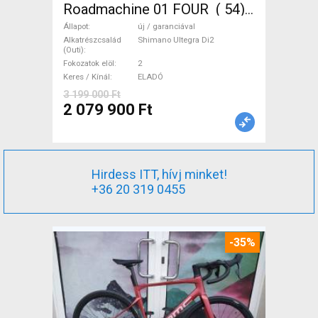
Roadmachine 01 FOUR ( 54)
Országúti, Triatlon Shimano
Állapot
új / garanciával
Ultegra Di2 tárcsafék új /
Alkatrészcsalád
Shimano Ultegra Di2
(Outi)
garanciával ELADÓ
Fokozatok elöl
2
Keres / Kínál
ELADÓ
3 199 000 Ft
2 079 900 Ft
Hirdess ITT, hívj minket!
+36 20 319 0455
-35%