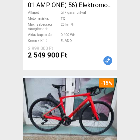
01 AMP ONE( 56) Elektromos
Országúti / Gravel TQ új /
Állapot
új / garanciával
garanciával ELADÓ
Motor márka
TQ
Max. sebesség
25 km/h
rásegítéssel
Akku kapacitás
0-400 Wh
Keres / Kínál
ELADÓ
2 999 000 Ft
2 549 900 Ft
-15%