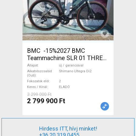
BMC -15%2027 BMC
Teammachine SLR 01 THREE
Ultegra Di2 Országúti
Állapot
új / garanciával
Shimano Ultegra Di2 tárcsafék
Alkatrészcsalád
Shimano Ultegra Di2
(Outi)
új / garanciával ELADÓ
Fokozatok elöl
2
Keres / Kínál
ELADÓ
3 299 000 Ft
2 799 900 Ft
Hirdess ITT, hívj minket!
+36 20 319 0455