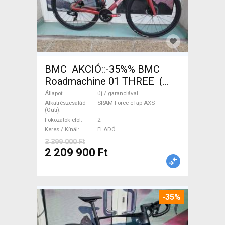
BMC AKCIÓ::-35%% BMC
Roadmachine 01 THREE (
54) Országúti SRAM Force
Állapot
új / garanciával
eTap AXS tárcsafék új /
Alkatrészcsalád
SRAM Force eTap AXS
(Outi)
garanciával ELADÓ
Fokozatok elöl
2
Keres / Kínál
ELADÓ
3 399 000 Ft
2 209 900 Ft
-35%