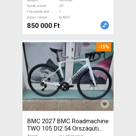
használt ELADÓ
Állapot
használt
Kerék méret
29"
Fokozatok elöl
1
Keres / Kínál
ELADÓ
850 000 Ft
-15%
BMC 2027 BMC Roadmachine
TWO 105 DI2 54 Országúti
Shimano 105 Di2 tárcsafék új
Állapot
új / garanciával