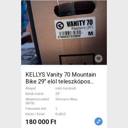
KELLYS Vanity 70 Mountain
Bike 29" elöl teleszkópos
Shimano Altus nem használt
Állapot
nem használt
ELADÓ
Kerék méret
29"
Alkatrészcsalád
Shimano Altus
(MTB)
Fokozatok elöl
2
Keres / Kínál
ELADÓ
180 000 Ft