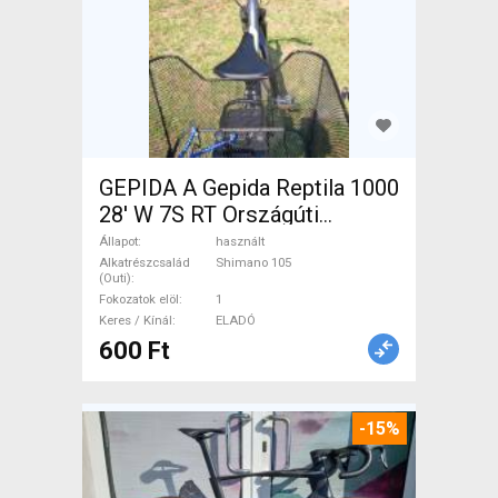
GEPIDA A Gepida Reptila 1000
28' W 7S RT Országúti
Shimano 105 használt ELADÓ
Állapot
használt
Alkatrészcsalád
Shimano 105
(Outi)
Fokozatok elöl
1
Keres / Kínál
ELADÓ
600 Ft
-15%