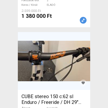
tárcsafék nem használt
Fokozatok elöl
2
Keres / Kínál
ELADÓ
ELADÓ
2 599 000 Ft
1 380 000 Ft
CUBE stereo 150 c:62 sl
Enduro / Freeride / DH 29"