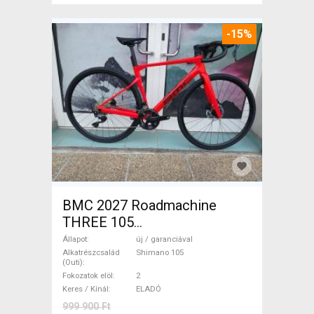
-15%
BMC 2027 Roadmachine
THREE 105
(47,51,54,56,58,61) Országúti
Állapot
új / garanciával
Shimano 105 tárcsafék új /
Alkatrészcsalád
Shimano 105
(Outi)
garanciával ELADÓ
Fokozatok elöl
2
Keres / Kínál
ELADÓ
999 900 Ft