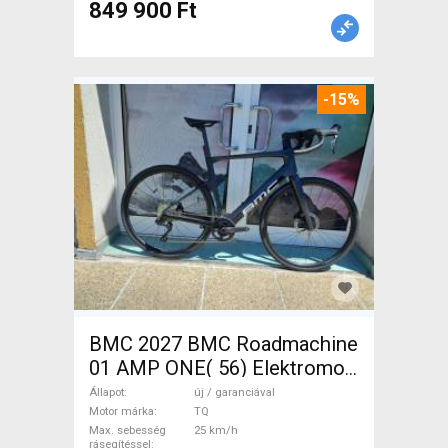
849 900 Ft
-15%
BMC 2027 BMC Roadmachine
01 AMP ONE( 56) Elektromos
Országúti / Gravel TQ új /
Állapot
új / garanciával
garanciával ELADÓ
Motor márka
TQ
Max. sebesség
25 km/h
rásegítéssel