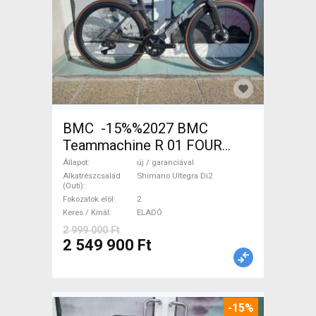
BMC -15%%2027 BMC
Teammachine R 01 FOUR
(56,58) Országúti Shimano
Állapot
új / garanciával
Ultegra Di2 tárcsafék új /
Alkatrészcsalád
Shimano Ultegra Di2
(Outi)
garanciával ELADÓ
Fokozatok elöl
2
Keres / Kínál
ELADÓ
2 999 000 Ft
2 549 900 Ft
-15%