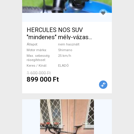
HERCULES NOS SUV
"mindenes" mély-vázas
Elektromos Trekking/cross
Állapot
nem használt
25 km/h Shimano nem
Motor márka
Shimano
Max. sebesség
25 km/h
használt ELADÓ
rásegítéssel
Keres / Kínál
ELADÓ
1 600 000 Ft
899 000 Ft