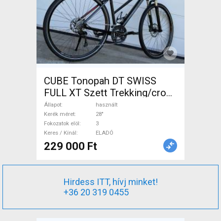
CUBE Tonopah DT SWISS
FULL XT Szett Trekking/cross
tárcsafék használt ELADÓ
Állapot
használt
Kerék méret
28"
Fokozatok elöl
3
Keres / Kínál
ELADÓ
229 000 Ft
Hirdess ITT, hívj minket!
+36 20 319 0455