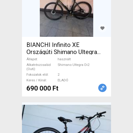
BIANCHI Infinito XE
Országúti Shimano Ultegra
Di2 tárcsafék használt ELADÓ
Állapot
használt
Alkatrészcsalád
Shimano Ultegra Di2
(Outi)
Fokozatok elöl
2
Keres / Kínál
ELADÓ
690 000 Ft