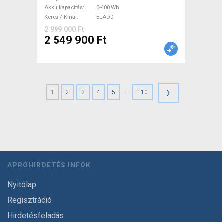
Akku kapacitás
0-400 Wh
Keres / Kínál
ELADÓ
2 999 000 Ft
2 549 900 Ft
›
-
1
2
3
4
5
110
APRÓHIRDETÉS INFÓK
Nyitólap
Regisztráció
Hirdetésfeladás