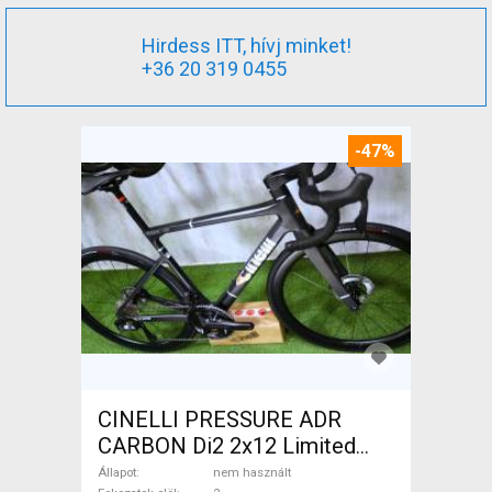
Hirdess ITT, hívj minket!
+36 20 319 0455
-47%
CINELLI PRESSURE ADR
CARBON Di2 2x12 Limited
1of50 0km ÚJ! Országúti
Állapot
nem használt