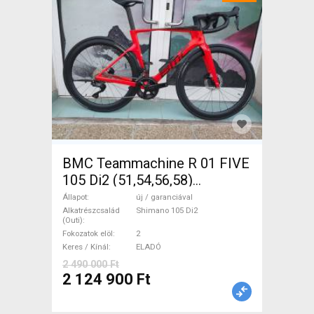
BMC Teammachine R 01 FIVE
105 Di2 (51,54,56,58)
Országúti Shimano 105 Di2
Állapot
új / garanciával
tárcsafék új / garanciával
Alkatrészcsalád
Shimano 105 Di2
(Outi)
ELADÓ
Fokozatok elöl
2
Keres / Kínál
ELADÓ
2 490 000 Ft
2 124 900 Ft