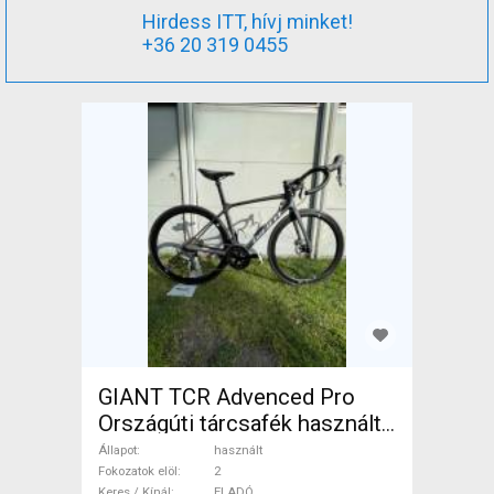
Hirdess ITT, hívj minket!
+36 20 319 0455
GIANT TCR Advenced Pro
Országúti tárcsafék használt
ELADÓ
Állapot
használt
Fokozatok elöl
2
Keres / Kínál
ELADÓ