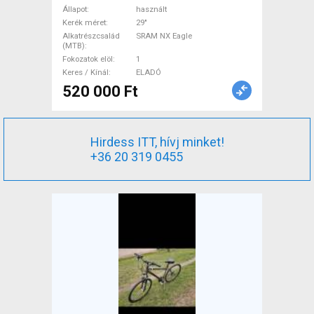
NX Eagle használt ELADÓ
Állapot
használt
Kerék méret
29"
Alkatrészcsalád
SRAM NX Eagle
(MTB)
Fokozatok elöl
1
Keres / Kínál
ELADÓ
520 000 Ft
Hirdess ITT, hívj minket!
+36 20 319 0455