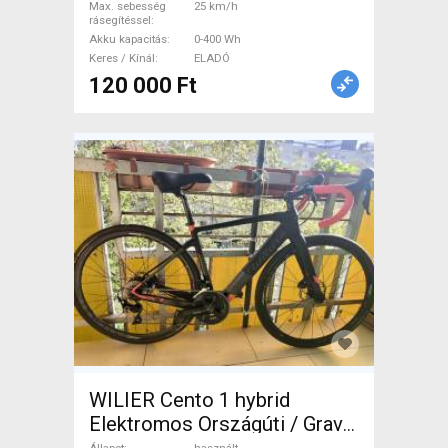
Max. sebesség
25 km/h
rásegítéssel
Akku kapacitás
0-400 Wh
Keres / Kínál
ELADÓ
120 000 Ft
WILIER Cento 1 hybrid
Elektromos Országúti / Gravel