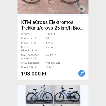
KTM eCross Elektromos
Trekking/cross 25 km/h Bionx
401-500 Wh használt ELADÓ
Állapot
használt
Kerék méret
28"
Motor márka
Bionx
Motor
250 W
teljesítménye
Max. sebesség
25 km/h
rásegítéssel
Akku kapacitás
401-500 Wh
Keres / Kínál
ELADÓ
198 000 Ft