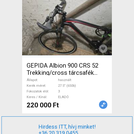
GEPIDA Albion 900 CRS 52
Trekking/cross tárcsafék
használt ELADÓ
Állapot
használt
Kerék méret
27.5" (650b)
Fokozatok elöl
3
Keres / Kínál
ELADÓ
220 000 Ft
Hirdess ITT, hívj minket!
+36 20 319 0455