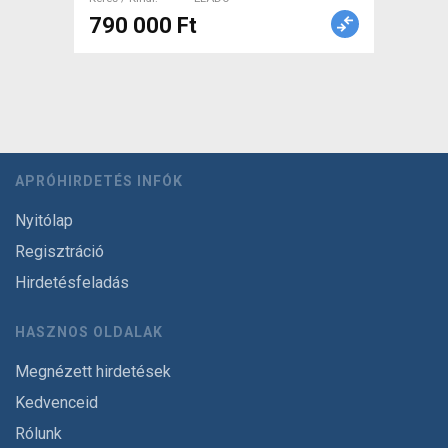
790 000 Ft
APRÓHIRDETÉS INFÓK
Nyitólap
Regisztráció
Hirdetésfeladás
HASZNOS OLDALAK
Megnézett hirdetések
Kedvenceid
Rólunk