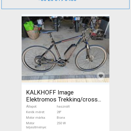
KALKHOFF Image
Elektromos Trekking/cross
25 km/h Bionx 0-400 Wh
Állapot
használt
használt ELADÓ
Kerék méret
28"
Motor márka
Bionx
Motor
250 W
teljesítménye