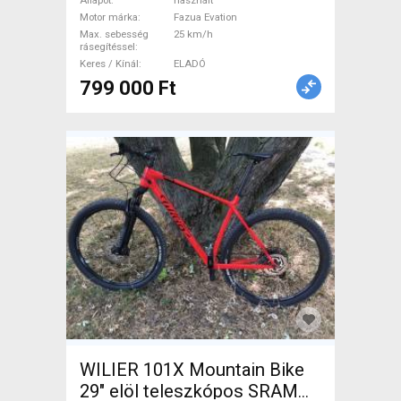
Fazua Evation használt
Állapot
használt
ELADÓ
Motor márka
Fazua Evation
Max. sebesség
25 km/h
rásegítéssel
Keres / Kínál
ELADÓ
799 000 Ft
WILIER 101X Mountain Bike
29" elöl teleszkópos SRAM