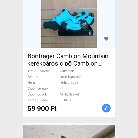
Bontrager Cambion Mountain
kerékpáros cipő Cambion
Cipő / Zokni / Kamásli 44
Típus / Modell
Cambion
MTB, Gravel nem használt
Állapot
nem használt
Nem
férfi/unisex
férfi/unisex ELADÓ
Cipő méretek
44
Cipő típusok
MTB, Gravel
Keres / Kínál
ELADÓ
59 900 Ft