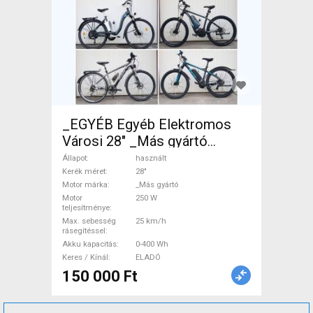
_EGYÉB Egyéb Elektromos
Városi 28" _Más gyártó
használt ELADÓ
Állapot
használt
Kerék méret
28"
Motor márka
_Más gyártó
Motor
250 W
teljesítménye
Max. sebesség
25 km/h
rásegítéssel
Akku kapacitás
0-400 Wh
Keres / Kínál
ELADÓ
150 000 Ft