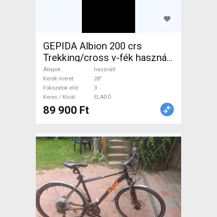
GEPIDA Albion 200 crs
Trekking/cross v-fék használt
ELADÓ
Állapot
használt
Kerék méret
28"
Fokozatok elöl
3
Keres / Kínál
ELADÓ
89 900 Ft