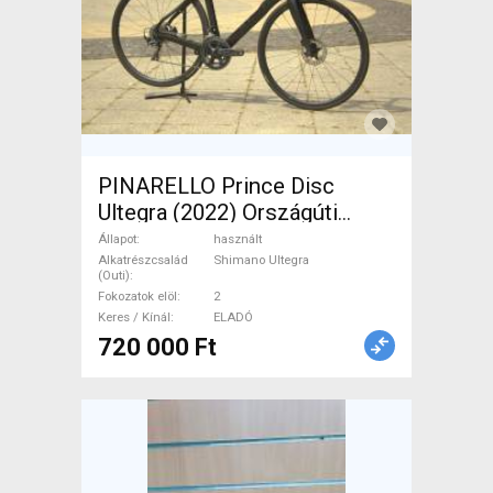
PINARELLO Prince Disc
Ultegra (2022) Országúti
Shimano Ultegra tárcsafék
Állapot
használt
használt ELADÓ
Alkatrészcsalád
Shimano Ultegra
(Outi)
Fokozatok elöl
2
Keres / Kínál
ELADÓ
720 000 Ft