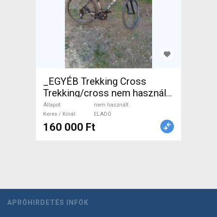
_EGYÉB Trekking Cross
Trekking/cross nem használt
ELADÓ
Állapot
nem használt
Keres / Kínál
ELADÓ
160 000 Ft
APRÓHIRDETÉS INFÓK