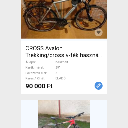
CROSS Avalon
Trekking/cross v-fék használt
ELADÓ
Állapot
használt
Kerék méret
29"
Fokozatok elöl
3
Keres / Kínál
ELADÓ
90 000 Ft