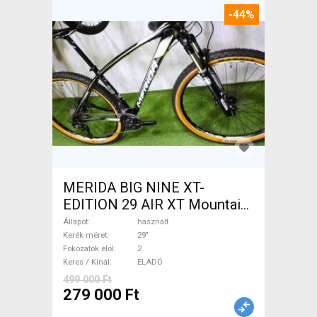
-44%
MERIDA BIG NINE XT-
EDITION 29 AIR XT Mountain
Bike 29" elöl teleszkópos
Állapot
használt
használt ELADÓ
Kerék méret
29"
Fokozatok elöl
2
Keres / Kínál
ELADÓ
499 000 Ft
279 000 Ft