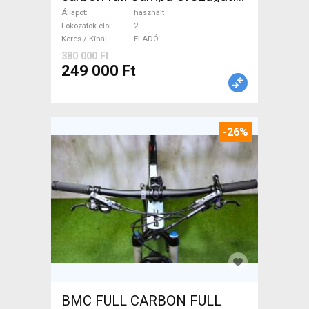
használt ELADÓ
Állapot
használt
Fokozatok elöl
2
Keres / Kínál
ELADÓ
380 000 Ft
249 000 Ft
-26%
BMC FULL CARBON FULL