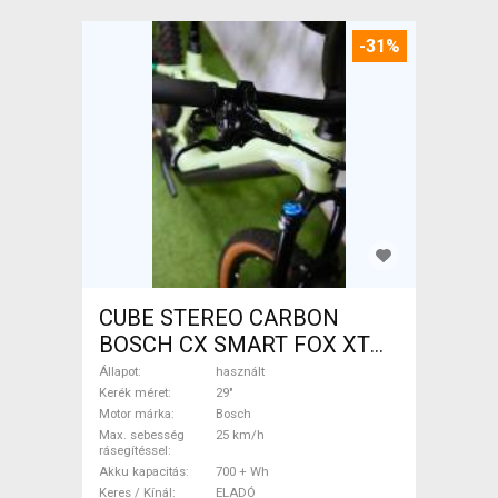
-31%
CUBE STEREO CARBON
BOSCH CX SMART FOX XT
Elektromos Mountain Bike
Állapot
használt
29" össztelós / fully Bosch
Kerék méret
29"
Motor márka
Bosch
használt ELADÓ
Max. sebesség
25 km/h
rásegítéssel
Akku kapacitás
700 + Wh
Keres / Kínál
ELADÓ