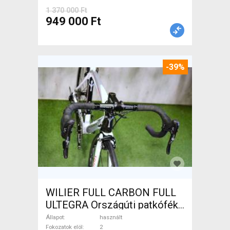
1 370 000 Ft
949 000 Ft
-39%
WILIER FULL CARBON FULL
ULTEGRA Országúti patkófék
használt ELADÓ
Állapot
használt
Fokozatok elöl
2