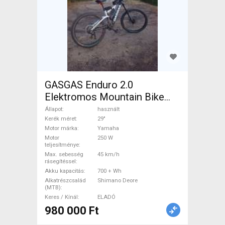
GASGAS Enduro 2.0
Elektromos Mountain Bike
29" össztelós / fully Yamaha
Állapot
használt
Shimano Deore használt
Kerék méret
29"
Motor márka
Yamaha
ELADÓ
Motor
250 W
teljesítménye
Max. sebesség
45 km/h
rásegítéssel
Akku kapacitás
700 + Wh
Alkatrészcsalád
Shimano Deore
(MTB)
Keres / Kínál
ELADÓ
980 000 Ft