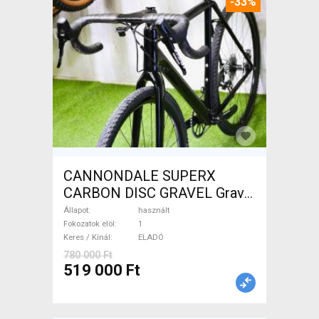
-33%
CANNONDALE SUPERX
CARBON DISC GRAVEL Gravel
/ CX tárcsafék használt
Állapot
használt
ELADÓ
Fokozatok elöl
1
Keres / Kínál
ELADÓ
780 000 Ft
519 000 Ft