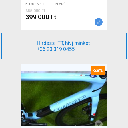
Keres / Kínál
ELADÓ
655 000 Ft
399 000 Ft
Hirdess ITT, hívj minket!
+36 20 319 0455
-29%