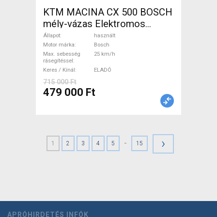
KTM MACINA CX 500 BOSCH
mély-vázas Elektromos
Trekking/cross 25 km/h
Állapot
használt
Bosch használt ELADÓ
Motor márka
Bosch
Max. sebesség
25 km/h
rásegítéssel
Keres / Kínál
ELADÓ
715 000 Ft
479 000 Ft
›
-
1
2
3
4
5
15
APRÓHIRDETÉS INFÓK