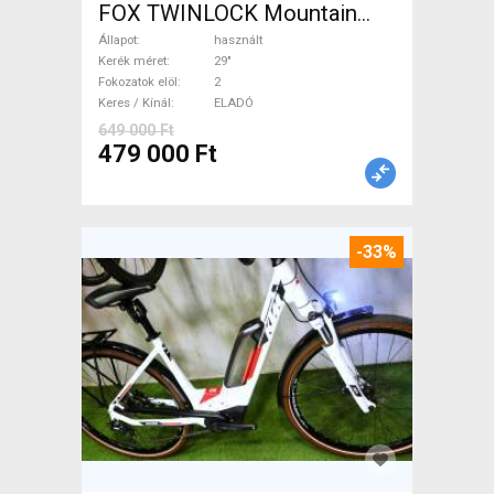
FOX TWINLOCK Mountain
Bike 29" össztelós / fully
Állapot
használt
használt ELADÓ
Kerék méret
29"
Fokozatok elöl
2
Keres / Kínál
ELADÓ
649 000 Ft
479 000 Ft
-33%