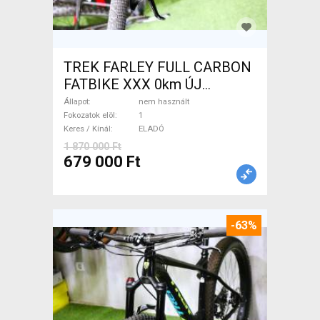
TREK FARLEY FULL CARBON
FATBIKE XXX 0km ÚJ
WAMPA CF Fatbike nem
Állapot
nem használt
használt ELADÓ
Fokozatok elöl
1
Keres / Kínál
ELADÓ
1 870 000 Ft
679 000 Ft
-63%