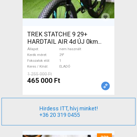
TREK STATCHE 9 29+
HARDTAIL AIR 4d ÚJ 0km
M/L Mountain Bike 29" elöl
Állapot
nem használt
teleszkópos nem használt
Kerék méret
29"
Fokozatok elöl
1
ELADÓ
Keres / Kínál
ELADÓ
1 255 000 Ft
465 000 Ft
Hirdess ITT, hívj minket!
+36 20 319 0455