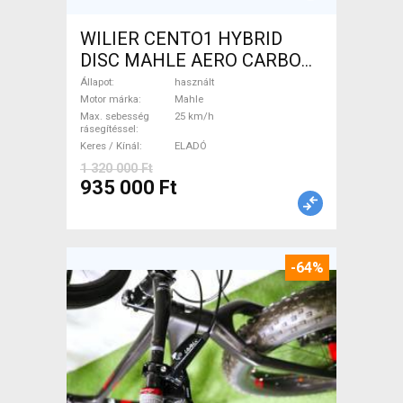
WILIER CENTO1 HYBRID
DISC MAHLE AERO CARBON
kerekek XL Elektromos
Állapot
használt
Országúti / Gravel Mahle
Motor márka
Mahle
Max. sebesség
25 km/h
használt ELADÓ
rásegítéssel
Keres / Kínál
ELADÓ
1 320 000 Ft
935 000 Ft
-64%