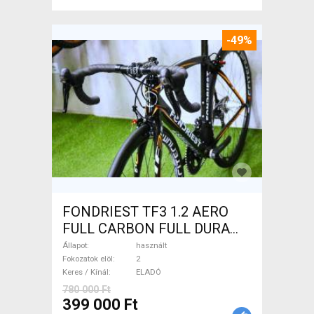
-49%
FONDRIEST TF3 1.2 AERO
FULL CARBON FULL DURA
ACE Országúti patkófék
Állapot
használt
használt ELADÓ
Fokozatok elöl
2
Keres / Kínál
ELADÓ
780 000 Ft
399 000 Ft