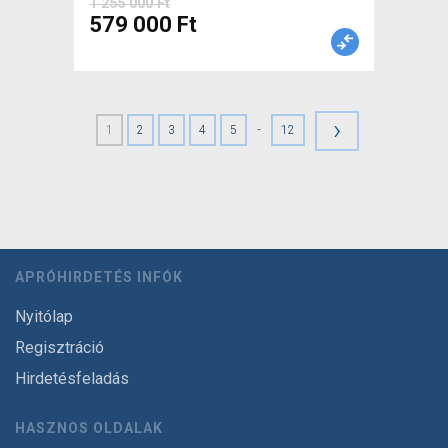
1 255 000 Ft
579 000 Ft
›
-
1
2
3
4
5
12
APRÓHIRDETÉS INFÓK
Nyitólap
Regisztráció
Hirdetésfeladás
HASZNOS OLDALAK