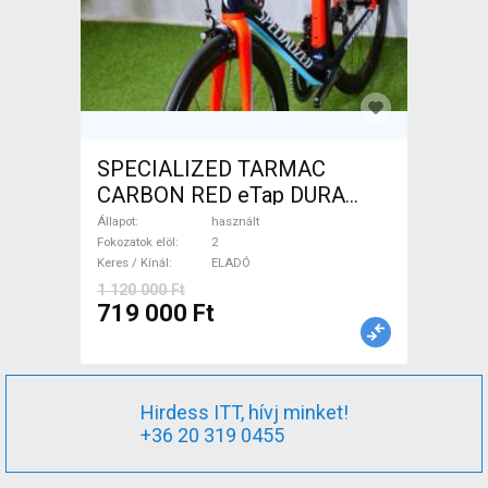
SPECIALIZED TARMAC
CARBON RED eTap DURA
Országúti használt ELADÓ
Állapot
használt
Fokozatok elöl
2
Keres / Kínál
ELADÓ
1 120 000 Ft
719 000 Ft
Hirdess ITT, hívj minket!
+36 20 319 0455