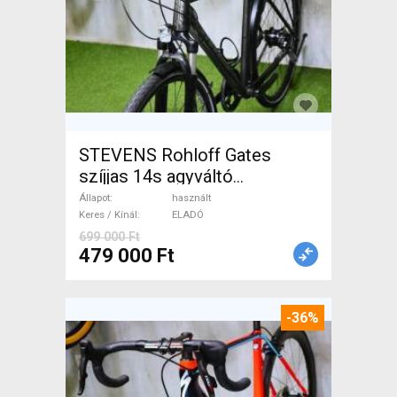
STEVENS Rohloff Gates
szíjjas 14s agyváltó
Trekking/cross használt
Állapot
használt
ELADÓ
Keres / Kínál
ELADÓ
699 000 Ft
479 000 Ft
-36%