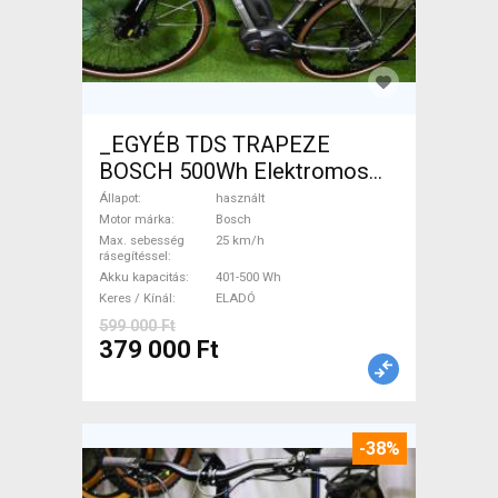
_EGYÉB TDS TRAPEZE
BOSCH 500Wh Elektromos
Trekking/cross 25 km/h
Állapot
használt
Bosch 401-500 Wh használt
Motor márka
Bosch
Max. sebesség
25 km/h
ELADÓ
rásegítéssel
Akku kapacitás
401-500 Wh
Keres / Kínál
ELADÓ
599 000 Ft
379 000 Ft
-38%