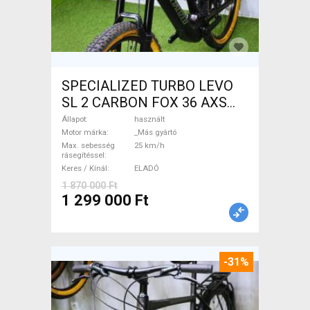
SPECIALIZED TURBO LEVO
SL 2 CARBON FOX 36 AXS
Elektromos Mountain Bike
Állapot
használt
össztelós / fully _Más gyártó
Motor márka
_Más gyártó
Max. sebesség
25 km/h
használt ELADÓ
rásegítéssel
Keres / Kínál
ELADÓ
1 870 000 Ft
1 299 000 Ft
-31%