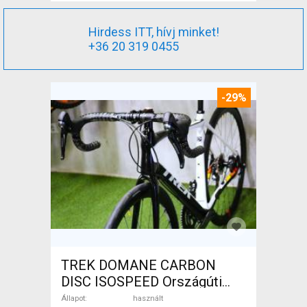
Hirdess ITT, hívj minket!
+36 20 319 0455
-29%
TREK DOMANE CARBON
DISC ISOSPEED Országúti
tárcsafék használt ELADÓ
Állapot
használt