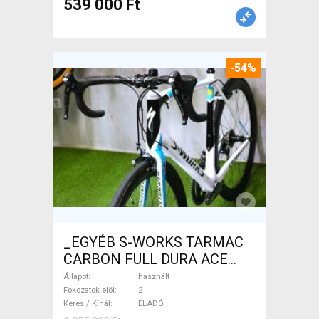
539 000 Ft
-54%
_EGYÉB S-WORKS TARMAC
CARBON FULL DURA ACE
Országúti használt ELADÓ
Állapot
használt
Fokozatok elöl
2
Keres / Kínál
ELADÓ