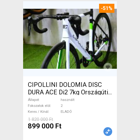
-51%
CIPOLLINI DOLOMIA DISC
DURA ACE Di2 7kg Országúti
tárcsafék használt ELADÓ
Állapot
használt
Fokozatok elöl
2
Keres / Kínál
ELADÓ
1 820 000 Ft
899 000 Ft