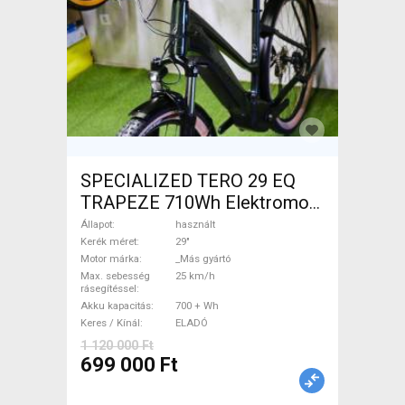
SPECIALIZED TERO 29 EQ
TRAPEZE 710Wh Elektromos
Trekking/cross 25 km/h _Más
Állapot
használt
gyártó 700 + Wh használt
Kerék méret
29"
Motor márka
_Más gyártó
ELADÓ
Max. sebesség
25 km/h
rásegítéssel
Akku kapacitás
700 + Wh
Keres / Kínál
ELADÓ
1 120 000 Ft
699 000 Ft