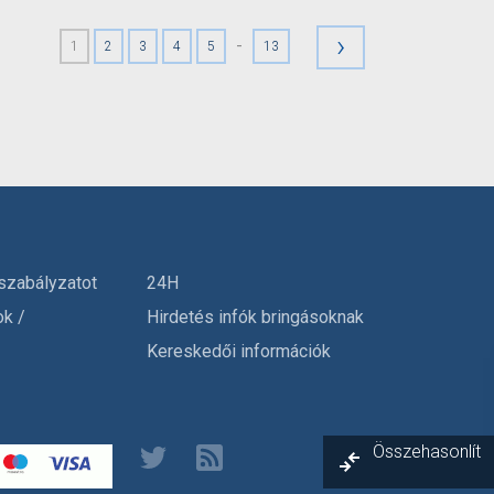
›
-
1
2
3
4
5
13
szabályzatot
24H
ok /
Hirdetés infók bringásoknak
Kereskedői információk
Összehasonlít