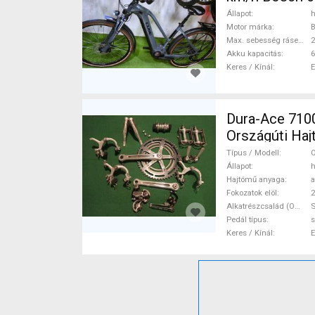
Állapot
h
Motor márka
Max. sebesség rásegítéssel
Akku kapacitás
6
Keres / Kínál
Dura-Ace 7100 
Országúti Ha
Típus / Modell
O
Állapot
h
Hajtómű anyaga
a
Fokozatok elöl
2
Alkatrészcsalád (Outi)
Pedál típus
s
Keres / Kínál