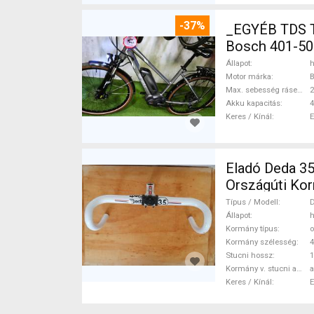
-37%
_EGYÉB TDS 
Bosch 401-50
Állapot
h
Motor márka
Max. sebesség rásegítéssel
Akku kapacitás
4
Keres / Kínál
Eladó Deda 35 kormányszett Deda 35 O
Országúti Kor
Típus / Modell
D
Állapot
h
Kormány típus
o
Kormány szélesség
Stucni hossz
Kormány v. stucni anyaga
a
Keres / Kínál