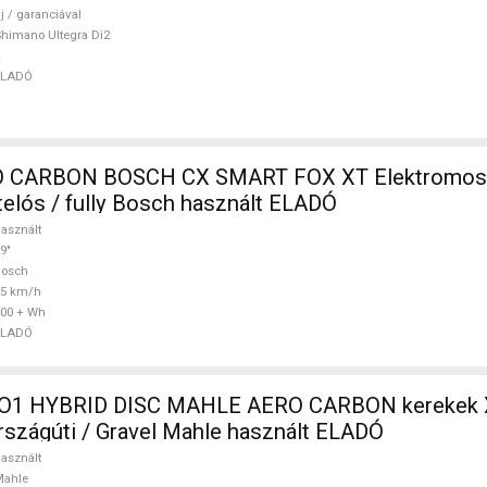
j / garanciával
himano Ultegra Di2
ELADÓ
 CARBON BOSCH CX SMART FOX XT Elektromos
telós / fully Bosch használt ELADÓ
asznált
9"
Bosch
25 km/h
00 + Wh
ELADÓ
O1 HYBRID DISC MAHLE AERO CARBON kerekek 
szágúti / Gravel Mahle használt ELADÓ
asznált
Mahle