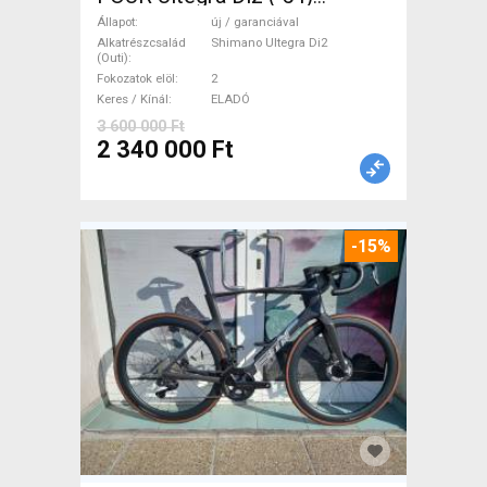
Országúti Shimano Ultegra
Állapot
új / garanciával
Di2 tárcsafék új / garanciával
Alkatrészcsalád
Shimano Ultegra Di2
(Outi)
ELADÓ
Fokozatok elöl
2
Keres / Kínál
ELADÓ
3 600 000 Ft
2 340 000 Ft
-15%