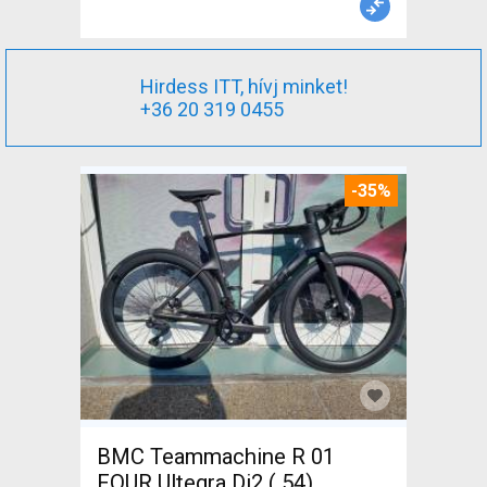
Hirdess ITT, hívj minket!
+36 20 319 0455
-35%
BMC Teammachine R 01
FOUR Ultegra Di2 ( 54)