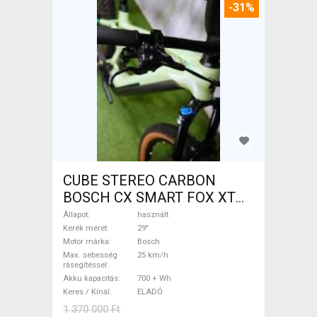
-31%
CUBE STEREO CARBON
BOSCH CX SMART FOX XT
Elektromos Mountain Bike
Állapot
használt
29" össztelós / fully Bosch
Kerék méret
29"
Motor márka
Bosch
használt ELADÓ
Max. sebesség
25 km/h
rásegítéssel
Akku kapacitás
700 + Wh
Keres / Kínál
ELADÓ
1 370 000 Ft