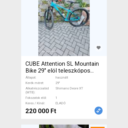
CUBE Attention SL Mountain
Bike 29" elöl teleszkópos
Shimano Deore XT használt
Állapot
használt
ELADÓ
Kerék méret
29"
Alkatrészcsalád
Shimano Deore XT
(MTB)
Fokozatok elöl
1
Keres / Kínál
ELADÓ
220 000 Ft