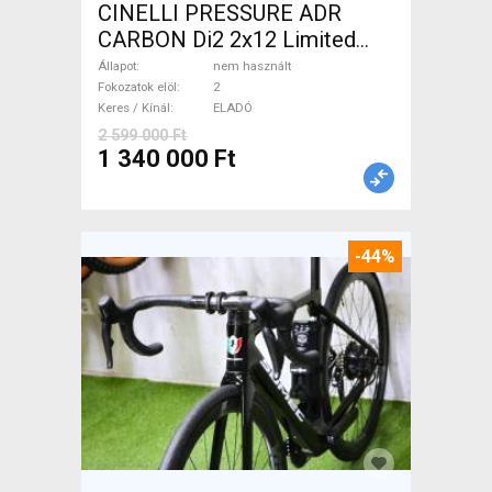
CINELLI PRESSURE ADR
CARBON Di2 2x12 Limited
1of50 0km ÚJ! Országúti
Állapot
nem használt
tárcsafék nem használt
Fokozatok elöl
2
Keres / Kínál
ELADÓ
ELADÓ
2 599 000 Ft
1 340 000 Ft
-44%