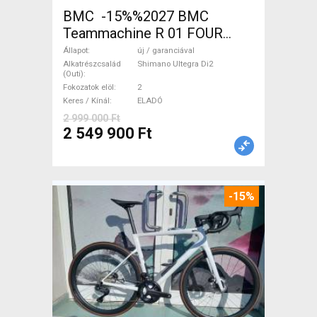
BMC -15%%2027 BMC
Teammachine R 01 FOUR
(56,58) Országúti Shimano
Állapot
új / garanciával
Ultegra Di2 tárcsafék új /
Alkatrészcsalád
Shimano Ultegra Di2
(Outi)
garanciával ELADÓ
Fokozatok elöl
2
Keres / Kínál
ELADÓ
2 999 000 Ft
2 549 900 Ft
-15%