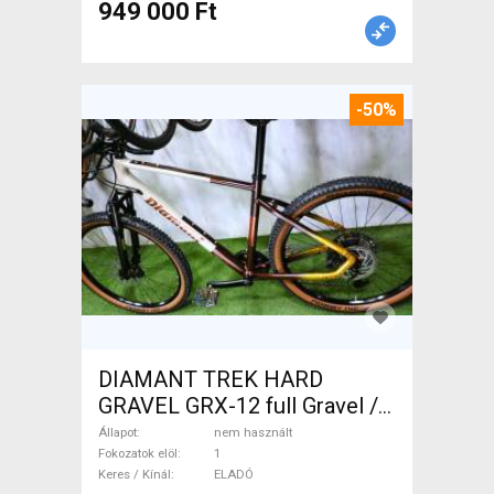
949 000 Ft
-50%
DIAMANT TREK HARD
GRAVEL GRX-12 full Gravel /
CX tárcsafék nem használt
Állapot
nem használt
ELADÓ
Fokozatok elöl
1
Keres / Kínál
ELADÓ