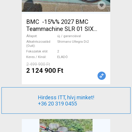
BMC -15%% 2027 BMC
Teammachine SLR 01 SIX
Ultegra Di2 Országúti
Állapot
új / garanciával
Shimano Ultegra Di2 tárcsafék
Alkatrészcsalád
Shimano Ultegra Di2
(Outi)
új / garanciával ELADÓ
Fokozatok elöl
2
Keres / Kínál
ELADÓ
2 499 900 Ft
2 124 900 Ft
Hirdess ITT, hívj minket!
+36 20 319 0455