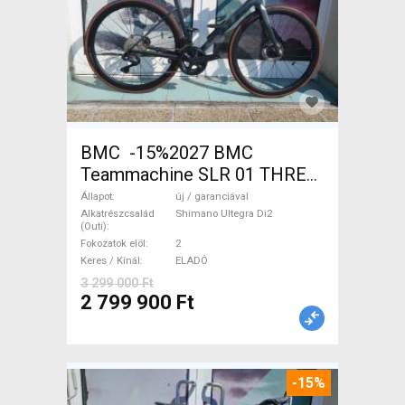
BMC -15%2027 BMC
Teammachine SLR 01 THREE
Ultegra Di2 Országúti
Állapot
új / garanciával
Shimano Ultegra Di2 tárcsafék
Alkatrészcsalád
Shimano Ultegra Di2
(Outi)
új / garanciával ELADÓ
Fokozatok elöl
2
Keres / Kínál
ELADÓ
3 299 000 Ft
2 799 900 Ft
-15%