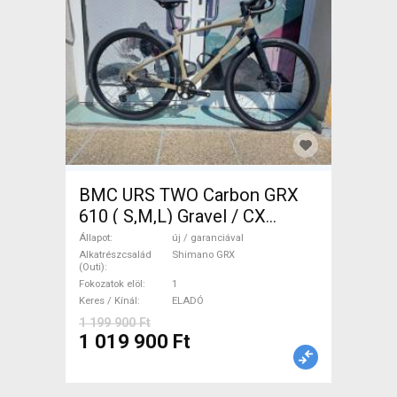
BMC URS TWO Carbon GRX
610 ( S,M,L) Gravel / CX
Shimano GRX tárcsafék új /
Állapot
új / garanciával
garanciával ELADÓ
Alkatrészcsalád
Shimano GRX
(Outi)
Fokozatok elöl
1
Keres / Kínál
ELADÓ
1 199 900 Ft
1 019 900 Ft