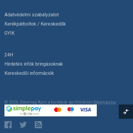
Adatvédelmi szabályzatot
Kerékpárboltok / Kereskedők
GYIK
24H
Hirdetés infók bringásoknak
Kereskedői információk
© 2026, Bikemag Apró a kerékpár apróhirdetés
Bikemag.hu