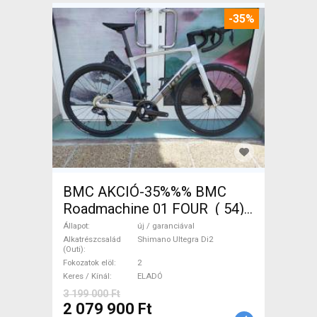
-35%
BMC AKCIÓ-35%%% BMC
Roadmachine 01 FOUR ( 54)
Országúti, Triatlon Shimano
Állapot
új / garanciával
Ultegra Di2 tárcsafék új /
Alkatrészcsalád
Shimano Ultegra Di2
(Outi)
garanciával ELADÓ
Fokozatok elöl
2
Keres / Kínál
ELADÓ
3 199 000 Ft
2 079 900 Ft