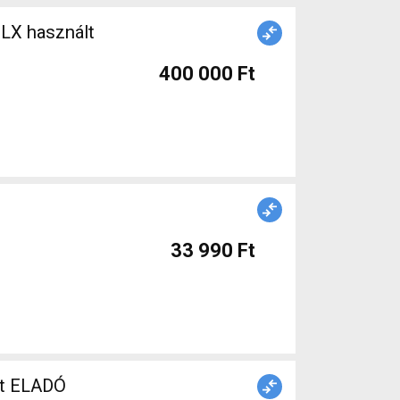
SLX használt
400 000 Ft
33 990 Ft
lt ELADÓ