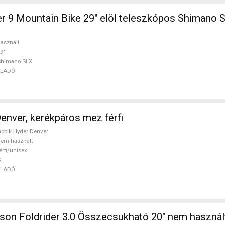
r 9 Mountain Bike 29" elöl teleszkópos Shimano 
asznált
9"
Shimano SLX
ELADÓ
enver, kerékpáros mez férfi
obik Hyder Denver
em használt
érfi/unisex
S
ELADÓ
son Foldrider 3.0 Összecsukható 20" nem haszná