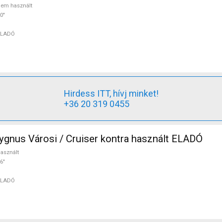
em használt
0"
ELADÓ
Hirdess ITT, hívj minket!
+36 20 319 0455
nus Városi / Cruiser kontra használt ELADÓ
asznált
6"
ELADÓ