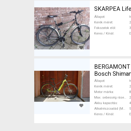
SKARPEA Life
Állapot
h
Kerék méret
2
Fokozatok elöl
3
Keres / Kínál
BERGAMONT E-
Bosch Shiman
Állapot
h
Kerék méret
2
Motor márka
Max. sebesség rásegítéssel
Akku kapacitás
4
Alkatrészcsalád (MTB)
Keres / Kínál