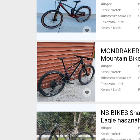
Állapot
n
Kerék méret
2
Alkatrészcsalád (MTB)
Fokozatok elöl
1
Keres / Kínál
MONDRAKER M
Mountain Bike
Állapot
n
Kerék méret
2
Alkatrészcsalád (MTB)
S
Fokozatok elöl
1
Keres / Kínál
NS BIKES Snab
Eagle haszná
Állapot
h
Kerék méret
2
Alkatrészcsalád (MTB)