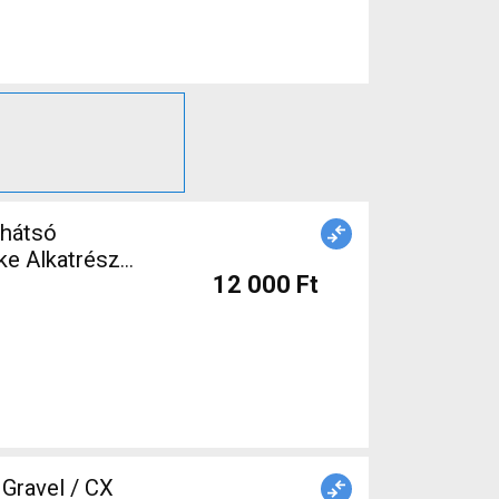
 hátsó
e Alkatrész,
12 000 Ft
ravel / CX