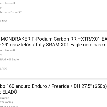
em használt
9"
Shimano Deore XT
ELADÓ
ONDRAKER F-Podium Carbon RR –XTR/X01 EA
 29" össztelós / fully SRAM X01 Eagle nem hasz
em használt
9"
RAM X01 Eagle
ELADÓ
b 160 enduro Enduro / Freeride / DH 27.5" (650
lt ELADÓ
asznált
7.5" (650b)
SRAM NX Eagle