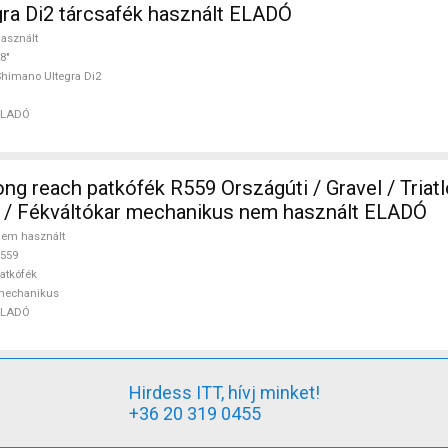
ra Di2 tárcsafék használt ELADÓ
asznált
8"
himano Ultegra Di2
ELADÓ
ng reach patkófék R559 Országúti / Gravel / Triatl
k / Fékváltókar mechanikus nem használt ELADÓ
em használt
559
atkófék
mechanikus
ELADÓ
Hirdess ITT, hívj minket!
+36 20 319 0455