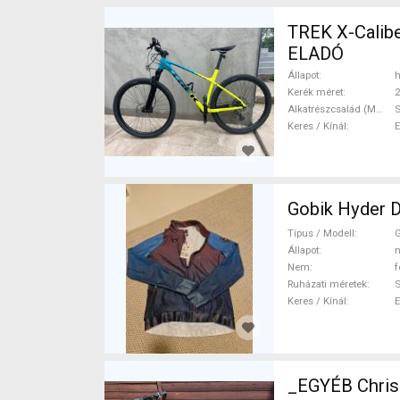
TREK X-Calibe
ELADÓ
Állapot
h
Kerék méret
2
Alkatrészcsalád (MTB)
Keres / Kínál
Gobik Hyder D
Típus / Modell
G
Állapot
n
Nem
f
Ruházati méretek
Keres / Kínál
_EGYÉB Chris