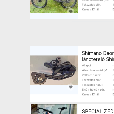
Fokozatok elöl
1
Keres / Kínál
Shimano Deor
láncterelő Sh
MTB Váltó / 
Állapot
n
Alkatrészcsalád (MTB)
Váltórendszer
Fokozatok elöl
3
Fokozatok hátul
1
Első / hátsó / pár
h
Keres / Kínál
SPECIALIZED 