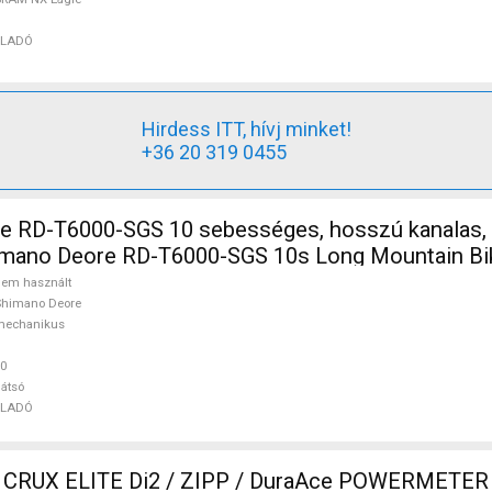
ELADÓ
Hirdess ITT, hívj minket!
+36 20 319 0455
e RD-T6000-SGS 10 sebességes, hosszú kanalas,
imano Deore RD-T6000-SGS 10s Long Mountain Bik
Váltószett nem használt ELADÓ
em használt
Shimano Deore
mechanikus
0
átsó
ELADÓ
CRUX ELITE Di2 / ZIPP / DuraAce POWERMETER G