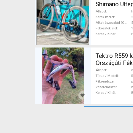
Shimano Ulteg
Állapot
h
Kerék méret
2
Alkatrészcsalád (Outi)
S
Fokozatok elöl
1
Keres / Kínál
Tektro R559 lo
Országúti Fé
Állapot
n
Típus / Modell
R
Fékrendszer
p
Váltórendszer
Keres / Kínál