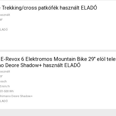
 Trekking/cross patkófék használt ELADÓ
asznált
8"
ELADÓ
Revox 6 Elektromos Mountain Bike 29" elöl tel
o Deore Shadow+ használt ELADÓ
asznált
9"
Bosch
25 km/h
01-500 Wh
Shimano Deore Shadow+
ELADÓ