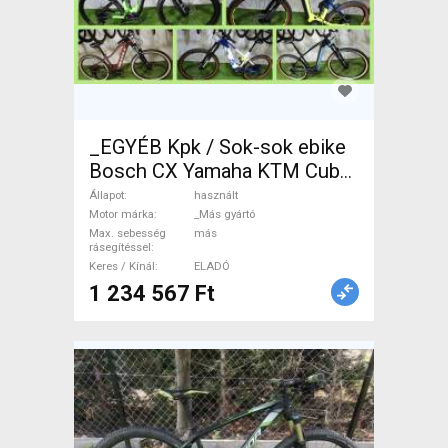
_EGYÉB Kpk / Sok-sok ebike
Bosch CX Yamaha KTM Cube
Scott Elektromos Mountain
Állapot
használt
Bike össztelós / fully _Más
Motor márka
_Más gyártó
Max. sebesség
más
gyártó használt ELADÓ
rásegítéssel
Keres / Kínál
ELADÓ
1 234 567 Ft