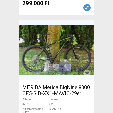
299 000 Ft
MERIDA Merida BigNine 8000
CF5-SID-XX1-MAVIC-29er
Mountain Bike 29" merev
Állapot
használt
SRAM XX1 használt ELADÓ
Kerék méret
29"
Alkatrészcsalád
SRAM XX1
(MTB)