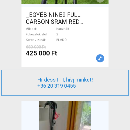
_EGYÉB NINE9 FULL
CARBON SRAM RED
CARBON Országúti használt
Állapot
használt
ELADÓ
Fokozatok elöl
2
Keres / Kínál
ELADÓ
680 000 Ft
425 000 Ft
Hirdess ITT, hívj minket!
+36 20 319 0455