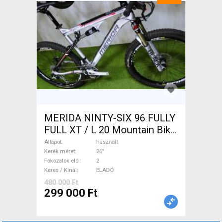
MERIDA NINTY-SIX 96 FULLY
FULL XT / L 20 Mountain Bike
26" össztelós / fully használt
Állapot
használt
ELADÓ
Kerék méret
26"
Fokozatok elöl
2
Keres / Kínál
ELADÓ
480 000 Ft
299 000 Ft