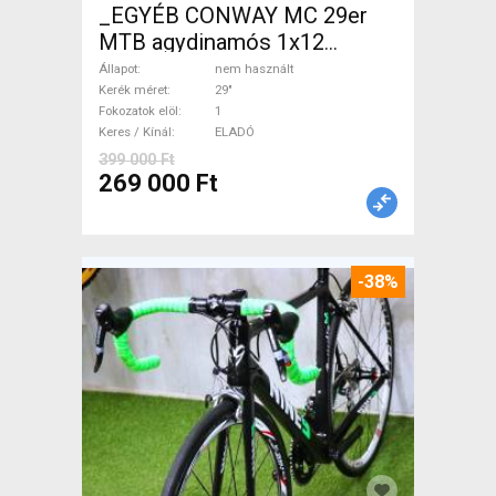
_EGYÉB CONWAY MC 29er
MTB agydinamós 1x12
Mountain Bike 29" elöl
Állapot
nem használt
teleszkópos nem használt
Kerék méret
29"
Fokozatok elöl
1
ELADÓ
Keres / Kínál
ELADÓ
399 000 Ft
269 000 Ft
-38%