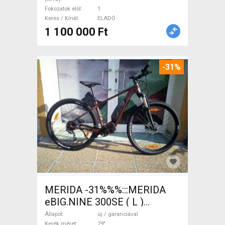
Fokozatok elöl
1
Keres / Kínál
ELADÓ
1 100 000 Ft
-31%
MERIDA -31%%%:::MERIDA
eBIG.NINE 300SE ( L )
Elektromos Mountain Bike
Állapot
új / garanciával
Kerék méret
29"