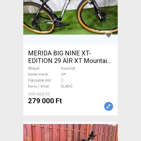
MERIDA BIG NINE XT-
EDITION 29 AIR XT Mountain
Bike 29" elöl teleszkópos
Állapot
használt
használt ELADÓ
Kerék méret
29"
Fokozatok elöl
2
Keres / Kínál
ELADÓ
499 000 Ft
279 000 Ft