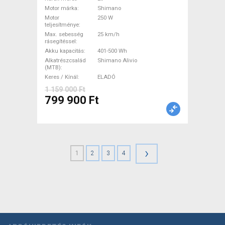
29" elöl teleszkópos Shimano
Motor márka
Shimano
Shimano Alivio új /
Motor
250 W
garanciával ELADÓ
teljesítménye
Max. sebesség
25 km/h
rásegítéssel
Akku kapacitás
401-500 Wh
Alkatrészcsalád
Shimano Alivio
(MTB)
Keres / Kínál
ELADÓ
1 159 000 Ft
799 900 Ft
›
1
2
3
4