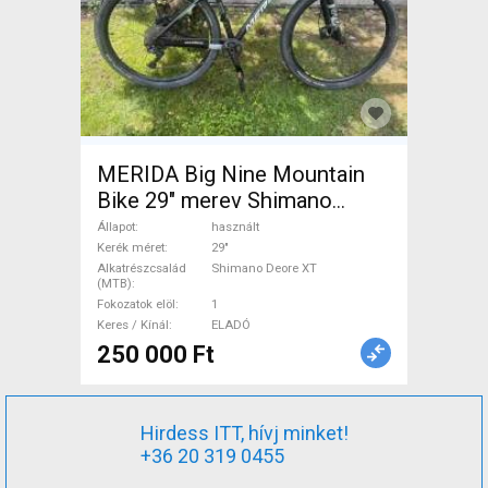
MERIDA Big Nine Mountain
Bike 29" merev Shimano
Deore XT használt ELADÓ
Állapot
használt
Kerék méret
29"
Alkatrészcsalád
Shimano Deore XT
(MTB)
Fokozatok elöl
1
Keres / Kínál
ELADÓ
250 000 Ft
Hirdess ITT, hívj minket!
+36 20 319 0455