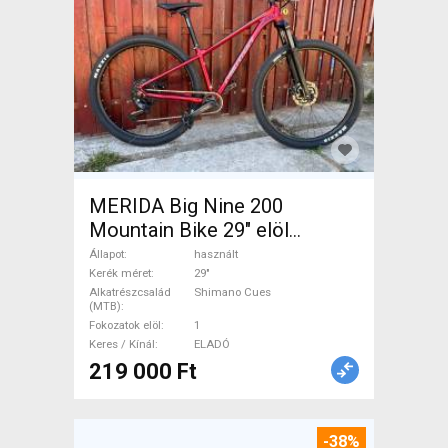
MERIDA Big Nine 200
Mountain Bike 29" elöl
teleszkópos Shimano Cues
Állapot
használt
használt ELADÓ
Kerék méret
29"
Alkatrészcsalád
Shimano Cues
(MTB)
Fokozatok elöl
1
Keres / Kínál
ELADÓ
219 000 Ft
-38%