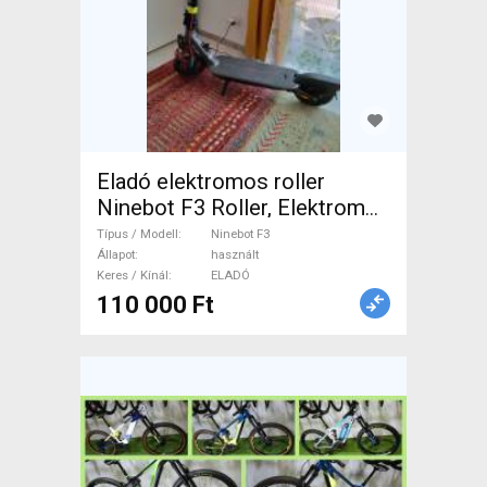
Eladó elektromos roller
Ninebot F3 Roller, Elektromos
Roller használt ELADÓ
Típus / Modell
Ninebot F3
Állapot
használt
Keres / Kínál
ELADÓ
110 000 Ft