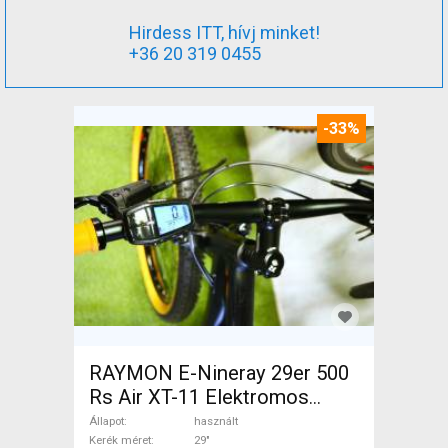
Hirdess ITT, hívj minket!
+36 20 319 0455
-33%
RAYMON E-Nineray 29er 500
Rs Air XT-11 Elektromos
Mountain Bike 29" elöl
Állapot
használt
teleszkópos Yamaha használt
Kerék méret
29"