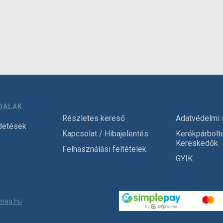
DALAK
Részletes kereső
Adatvédelmi 
detések
Kapcsolat / Hibajelentés
Kerékpárbolt
Kereskedők
Felhasználási feltételek
GYIK
mag.hu