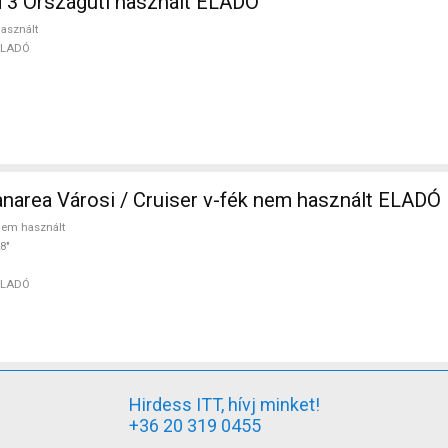
 3 Országúti használt ELADÓ
asznált
ELADÓ
ADRIATICA Panarea Városi / Cruiser v-fék nem használt ELADÓ
em használt
8"
ELADÓ
Hirdess ITT, hívj minket!
+36 20 319 0455