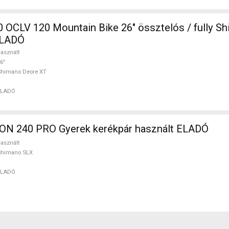
 OCLV 120 Mountain Bike 26" össztelós / fully S
ELADÓ
asznált
6"
Shimano Deore XT
ELADÓ
N 240 PRO Gyerek kerékpár használt ELADÓ
asznált
Shimano SLX
ELADÓ