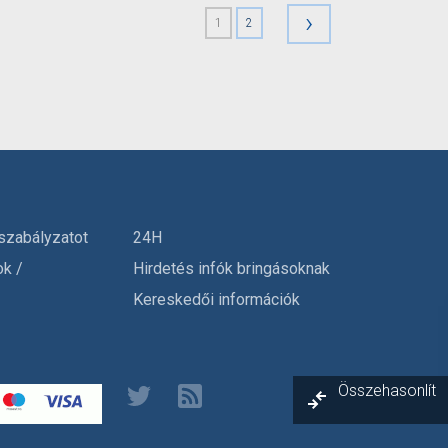
›
1
2
szabályzatot
24H
ok /
Hirdetés infók bringásoknak
Kereskedői információk
Összehasonlít