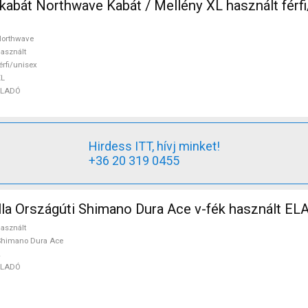
használt férfi/unisex
Northwave
asznált
érfi/unisex
XL
ELADÓ
Hirdess ITT, hívj minket!
+36 20 319 0455
la Országúti Shimano Dura Ace v-fék használt EL
asznált
Shimano Dura Ace
ELADÓ