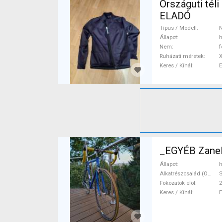
Országuti téli kabát Northwave Kabát / Mellény XL 
ELADÓ
Típus / Modell
Állapot
h
Nem
f
Ruházati méretek
Keres / Kínál
_EGYÉB Zanel
Állapot
h
Alkatrészcsalád (Outi)
Fokozatok elöl
2
Keres / Kínál