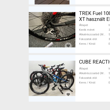
TREK Fuel 100
XT használt 
Állapot
h
Kerék méret
2
Alkatrészcsalád (MTB)
Fokozatok elöl
3
Keres / Kínál
CUBE REACTIO
Állapot
h
Alkatrészcsalád (MTB)
Fokozatok elöl
1
Keres / Kínál