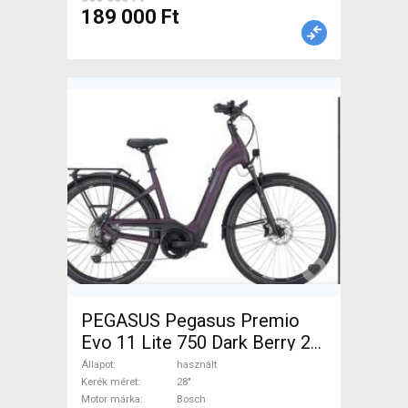
Felni / Gumi használt ELADÓ
189 000 Ft
PEGASUS Pegasus Premio
Evo 11 Lite 750 Dark Berry 28"
Elektromos Trekking/cross
Állapot
használt
25 km/h Bosch 700 + Wh
Kerék méret
28"
Motor márka
Bosch