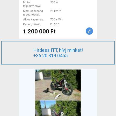
használt ELADÓ
Motor
250 W
teljesítménye
Max. sebesség
25 km/h
rásegítéssel
Akku kapacitás
700 + Wh
Keres / Kínál
ELADÓ
1 200 000 Ft
Hirdess ITT, hívj minket!
+36 20 319 0455