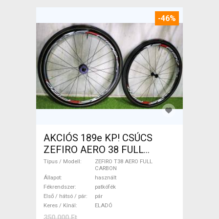
-46%
AKCIÓS 189e KP! CSÚCS
ZEFIRO AERO 38 FULL
CARBON TUBULAR
Típus / Modell
ZEFIRO T38 AERO FULL
CARBON
kerékszett 1.190g ZEFIRO
Állapot
használt
T38 AERO FULL CARBON
Fékrendszer
patkófék
Országúti / Gravel / Triatlon
Első / hátsó / pár
pár
Keres / Kínál
ELADÓ
Alkatrész, Országúti Kerék /
350 000 Ft