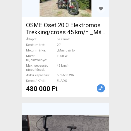
OSME Oset 20.0 Elektromos
Trekking/cross 45 km/h _Más
gyártó 501-600 Wh használt
Állapot
használt
ELADÓ
Kerék méret
20"
Motor márka
_Más gyártó
Motor
1000 W
teljesítménye
Max. sebesség
45 km/h
rásegítéssel
Akku kapacitás
501-600 Wh
Keres / Kínál
ELADÓ
480 000 Ft