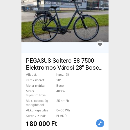
PEGASUS Soltero E8 7500
Elektromos Városi 28" Bosch
használt ELADÓ
Állapot
használt
Kerék méret
28"
Motor márka
Bosch
Motor
400 W
teljesítménye
Max. sebesség
25 km/h
rásegítéssel
Akku kapacitás
0-400 Wh
Keres / Kínál
ELADÓ
180 000 Ft