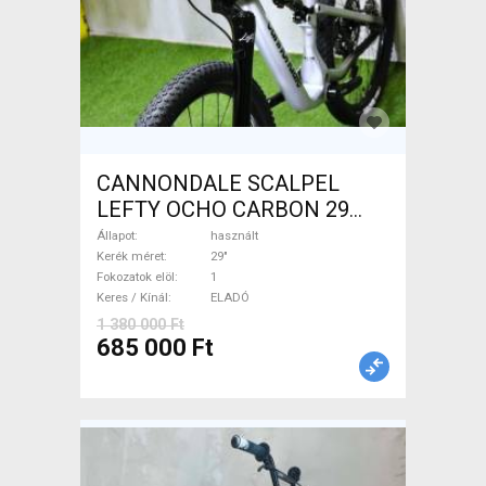
CANNONDALE SCALPEL
LEFTY OCHO CARBON 29
Mountain Bike 29" össztelós
Állapot
használt
/ fully használt ELADÓ
Kerék méret
29"
Fokozatok elöl
1
Keres / Kínál
ELADÓ
1 380 000 Ft
685 000 Ft