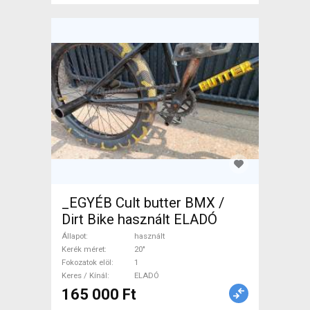
_EGYÉB Cult butter BMX /
Dirt Bike használt ELADÓ
Állapot
használt
Kerék méret
20"
Fokozatok elöl
1
Keres / Kínál
ELADÓ
165 000 Ft