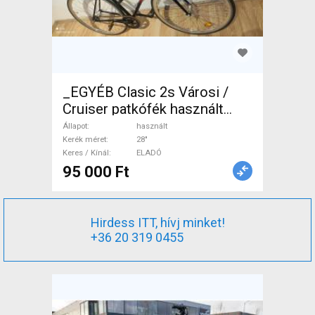
_EGYÉB Clasic 2s Városi /
Cruiser patkófék használt
ELADÓ
Állapot
használt
Kerék méret
28"
Keres / Kínál
ELADÓ
95 000 Ft
Hirdess ITT, hívj minket!
+36 20 319 0455