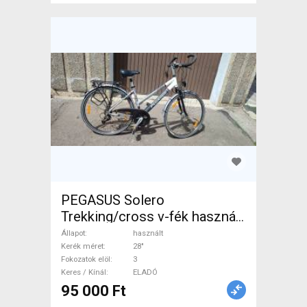
PEGASUS Solero
Trekking/cross v-fék használt
ELADÓ
Állapot
használt
Kerék méret
28"
Fokozatok elöl
3
Keres / Kínál
ELADÓ
95 000 Ft