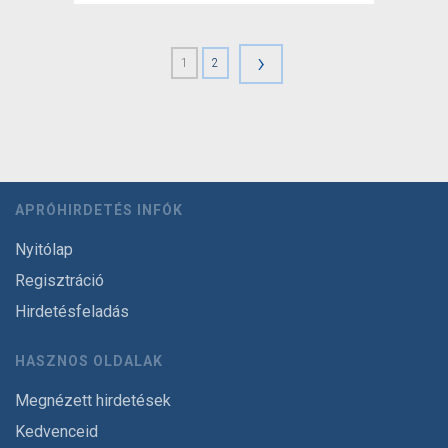
›
1
2
APRÓHIRDETÉS INFÓK
Nyitólap
Regisztráció
Hirdetésfeladás
HASZNOS OLDALAK
Megnézett hirdetések
Kedvenceid