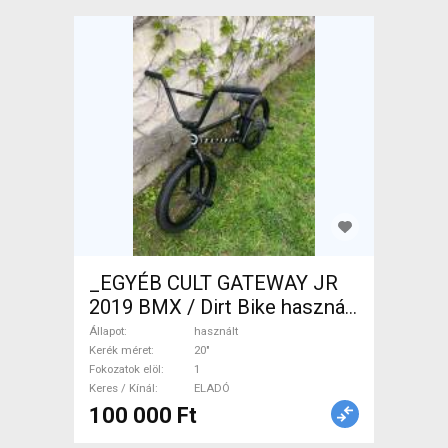
_EGYÉB CULT GATEWAY JR
2019 BMX / Dirt Bike használt
ELADÓ
Állapot
használt
Kerék méret
20"
Fokozatok elöl
1
Keres / Kínál
ELADÓ
100 000 Ft