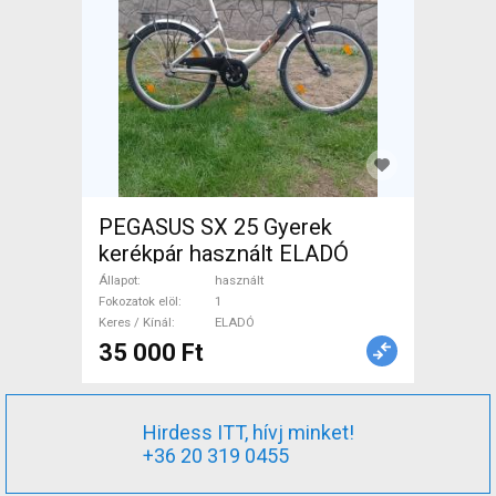
PEGASUS SX 25 Gyerek
kerékpár használt ELADÓ
Állapot
használt
Fokozatok elöl
1
Keres / Kínál
ELADÓ
35 000 Ft
Hirdess ITT, hívj minket!
+36 20 319 0455