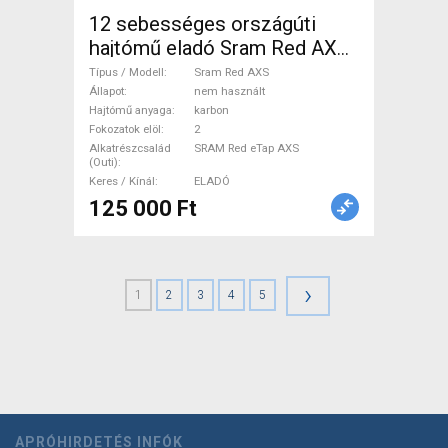
12 sebességes országúti
hajtómű eladó Sram Red AXS
Országúti / Gravel / Triatlon
Típus / Modell
Sram Red AXS
Alkatrész, Országúti
Állapot
nem használt
Hajtómű anyaga
karbon
Hajtásrendszer SRAM Red
Fokozatok elöl
2
eTap AXS nem használt
Alkatrészcsalád
SRAM Red eTap AXS
(Outi)
ELADÓ
Keres / Kínál
ELADÓ
125 000 Ft
›
1
2
3
4
5
APRÓHIRDETÉS INFÓK