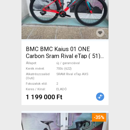
BMC BMC Kaius 01 ONE
Carbon Sram Rival eTap ( 51)
Gravel / CX SRAM Rival eTap
Állapot
új / garanciával
AXS tárcsafék új / garanciával
Kerék méret
700c (622)
Alkatrészcsalád
SRAM Rival eTap AXS
ELADÓ
(Outi)
Fokozatok elöl
2
Keres / Kínál
ELADÓ
1 199 000 Ft
-35%