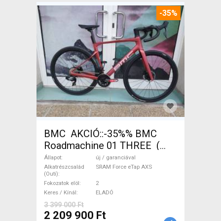
-35%
BMC AKCIÓ::-35%% BMC
Roadmachine 01 THREE (
54) Országúti SRAM Force
Állapot
új / garanciával
eTap AXS tárcsafék új /
Alkatrészcsalád
SRAM Force eTap AXS
(Outi)
garanciával ELADÓ
Fokozatok elöl
2
Keres / Kínál
ELADÓ
3 399 000 Ft
2 209 900 Ft