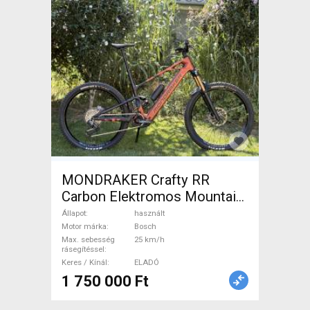
MONDRAKER Crafty RR
Carbon Elektromos Mountain
Bike össztelós / fully Bosch
Állapot
használt
használt ELADÓ
Motor márka
Bosch
Max. sebesség
25 km/h
rásegítéssel
Keres / Kínál
ELADÓ
1 750 000 Ft