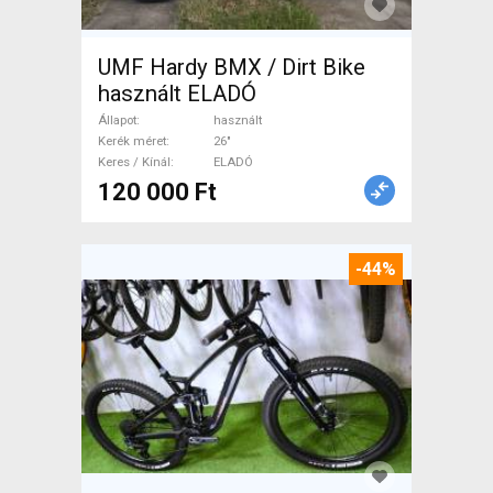
UMF Hardy BMX / Dirt Bike
használt ELADÓ
Állapot
használt
Kerék méret
26"
Keres / Kínál
ELADÓ
120 000 Ft
-44%