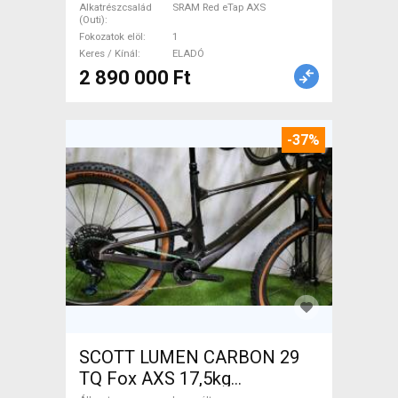
ELADÓ
Alkatrészcsalád
SRAM Red eTap AXS
(Outi)
Fokozatok elöl
1
Keres / Kínál
ELADÓ
2 890 000 Ft
-37%
SCOTT LUMEN CARBON 29
TQ Fox AXS 17,5kg