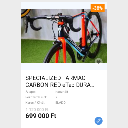
-38%
SPECIALIZED TARMAC
CARBON RED eTap DURA
Országúti használt ELADÓ
Állapot
használt
Fokozatok elöl
2
Keres / Kínál
ELADÓ
1 120 000 Ft
699 000 Ft