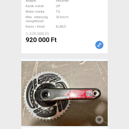
Elektromos Mountain Bike
Állapot
használt
29" össztelós / fully TQ
Kerék méret
29"
Motor márka
TQ
használt ELADÓ
Max. sebesség
25 km/h
rásegítéssel
Keres / Kínál
ELADÓ
1 470 000 Ft
920 000 Ft