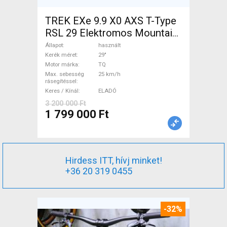
TREK EXe 9.9 X0 AXS T-Type
RSL 29 Elektromos Mountain
Bike 29" össztelós / fully TQ
Állapot
használt
használt ELADÓ
Kerék méret
29"
Motor márka
TQ
Max. sebesség
25 km/h
rásegítéssel
Keres / Kínál
ELADÓ
3 200 000 Ft
1 799 000 Ft
Hirdess ITT, hívj minket!
+36 20 319 0455
-32%