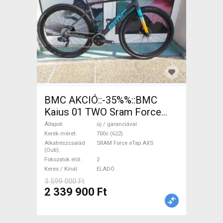
BMC AKCIÓ::-35%%::BMC
Kaius 01 TWO Sram Force
eTap(54 Gravel / CX SRAM
Állapot
új / garanciával
Force eTap AXS tárcsafék új /
Kerék méret
700c (622)
Alkatrészcsalád
SRAM Force eTap AXS
garanciával ELADÓ
(Outi)
Fokozatok elöl
2
Keres / Kínál
ELADÓ
3 599 000 Ft
2 339 900 Ft