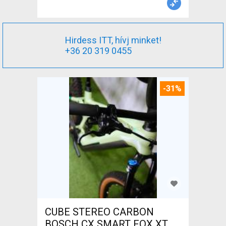
Hirdess ITT, hívj minket!
+36 20 319 0455
-31%
CUBE STEREO CARBON
BOSCH CX SMART FOX XT