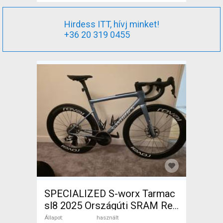
Hirdess ITT, hívj minket!
+36 20 319 0455
SPECIALIZED S-worx Tarmac
sl8 2025 Országúti SRAM Red
eTap AXS tárcsafék használt
Állapot
használt