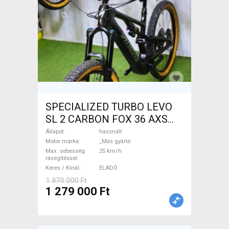
SPECIALIZED TURBO LEVO
SL 2 CARBON FOX 36 AXS
Elektromos Mountain Bike
Állapot
használt
össztelós / fully _Más gyártó
Motor márka
_Más gyártó
Max. sebesség
25 km/h
használt ELADÓ
rásegítéssel
Keres / Kínál
ELADÓ
1 870 000 Ft
1 279 000 Ft