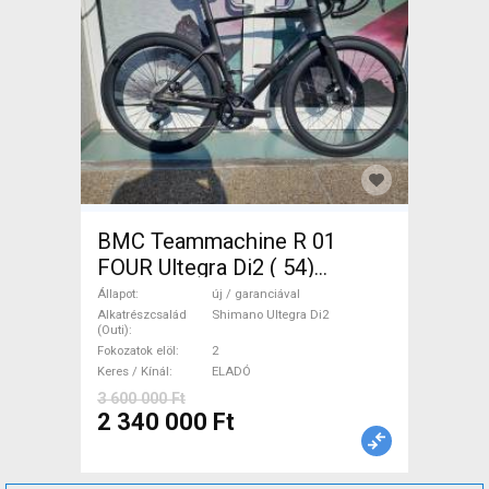
BMC Teammachine R 01
FOUR Ultegra Di2 ( 54)
Országúti Shimano Ultegra
Állapot
új / garanciával
Di2 tárcsafék új / garanciával
Alkatrészcsalád
Shimano Ultegra Di2
(Outi)
ELADÓ
Fokozatok elöl
2
Keres / Kínál
ELADÓ
3 600 000 Ft
2 340 000 Ft