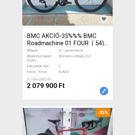
BMC AKCIÓ-35%%% BMC
Roadmachine 01 FOUR ( 54)
Országúti, Triatlon Shimano
Állapot
új / garanciával
Ultegra Di2 tárcsafék új /
Alkatrészcsalád
Shimano Ultegra Di2
(Outi)
garanciával ELADÓ
Fokozatok elöl
2
Keres / Kínál
ELADÓ
3 199 000 Ft
2 079 900 Ft
-35%