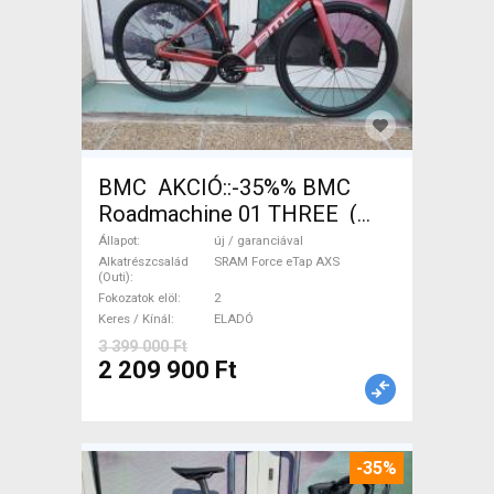
BMC AKCIÓ::-35%% BMC
Roadmachine 01 THREE (
54) Országúti SRAM Force
Állapot
új / garanciával
eTap AXS tárcsafék új /
Alkatrészcsalád
SRAM Force eTap AXS
(Outi)
garanciával ELADÓ
Fokozatok elöl
2
Keres / Kínál
ELADÓ
3 399 000 Ft
2 209 900 Ft
-35%