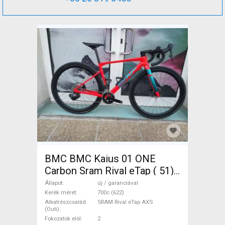
BMC BMC Kaius 01 ONE
Carbon Sram Rival eTap ( 51)
Gravel / CX SRAM Rival eTap
Állapot
új / garanciával
AXS tárcsafék új / garanciával
Kerék méret
700c (622)
Alkatrészcsalád
SRAM Rival eTap AXS
ELADÓ
(Outi)
Fokozatok elöl
2