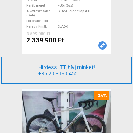
Force eTap AXS tárcsafék új /
Kerék méret
700c (622)
Alkatrészcsalád
SRAM Force eTap AXS
garanciával ELADÓ
(Outi)
Fokozatok elöl
2
Keres / Kínál
ELADÓ
3 599 000 Ft
2 339 900 Ft
Hirdess ITT, hívj minket!
+36 20 319 0455
-35%