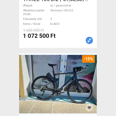
Országúti Shimano 105 Di2
Állapot
új / garanciával
tárcsafék új / garanciával
Alkatrészcsalád
Shimano 105 Di2
(Outi)
ELADÓ
Fokozatok elöl
2
Keres / Kínál
ELADÓ
1 650 000 Ft
1 072 500 Ft
-15%