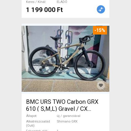
Keres / Kínál
ELADÓ
1 199 000 Ft
-15%
BMC URS TWO Carbon GRX
610 ( S,M,L) Gravel / CX
Shimano GRX tárcsafék új /
Állapot
új / garanciával
garanciával ELADÓ
Alkatrészcsalád
Shimano GRX
(Outi)