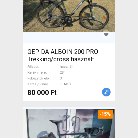
GEPIDA ALBOIN 200 PRO
Trekking/cross használt
ELADÓ
Állapot
használt
Kerék méret
28"
Fokozatok elöl
3
Keres / Kínál
ELADÓ
80 000 Ft
-15%