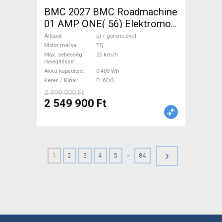
BMC 2027 BMC Roadmachine
01 AMP ONE( 56) Elektromos
Országúti / Gravel TQ új /
Állapot
új / garanciával
garanciával ELADÓ
Motor márka
TQ
Max. sebesség
25 km/h
rásegítéssel
Akku kapacitás
0-400 Wh
Keres / Kínál
ELADÓ
2 999 000 Ft
2 549 900 Ft
›
-
1
2
3
4
5
84