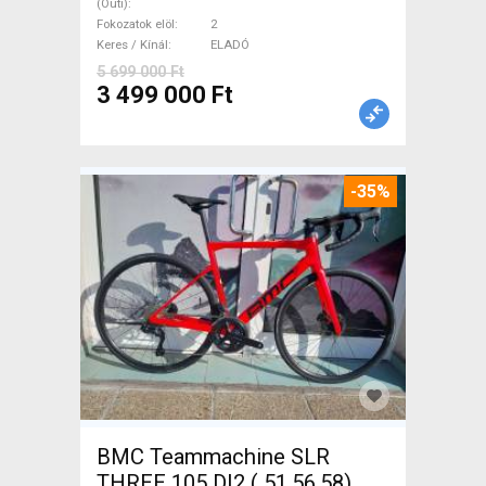
(Outi)
ELADÓ
Fokozatok elöl
2
Keres / Kínál
ELADÓ
5 699 000 Ft
3 499 000 Ft
-35%
BMC Teammachine SLR
THREE 105 DI2 ( 51,56,58)