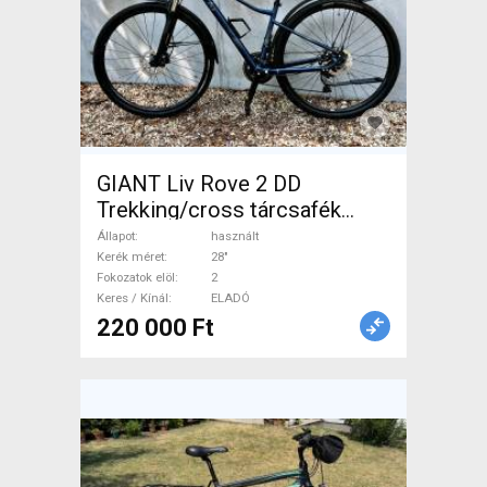
GIANT Liv Rove 2 DD
Trekking/cross tárcsafék
használt ELADÓ
Állapot
használt
Kerék méret
28"
Fokozatok elöl
2
Keres / Kínál
ELADÓ
220 000 Ft