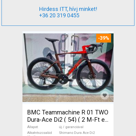
Hirdess ITT, hívj minket!
+36 20 319 0455
-39%
BMC Teammachine R 01 TWO
Dura-Ace Di2 ( 54) ( 2 M-Ft e
Országúti Shimano Dura Ace
Állapot
új / garanciával
Di2 tárcsafék új / garanciával
Alkatrészcsalád
Shimano Dura Ace Di2