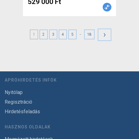
529 000 Ft
›
-
1
2
3
4
5
18
APRÓHIRDETÉS INFÓK
Nyitólap
Regisztráció
Hirdetésfeladás
HASZNOS OLDALAK