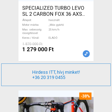
SPECIALIZED TURBO LEVO
SL 2 CARBON FOX 36 AXS
Elektromos Mountain Bike
Állapot
használt
össztelós / fully _Más gyártó
Motor márka
_Más gyártó
Max. sebesség
25 km/h
használt ELADÓ
rásegítéssel
Keres / Kínál
ELADÓ
1 870 000 Ft
1 279 000 Ft
Hirdess ITT, hívj minket!
+36 20 319 0455
-38%