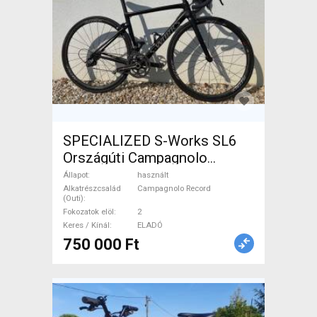
SPECIALIZED S-Works SL6
Országúti Campagnolo
Record patkófék használt
Állapot
használt
ELADÓ
Alkatrészcsalád
Campagnolo Record
(Outi)
Fokozatok elöl
2
Keres / Kínál
ELADÓ
750 000 Ft