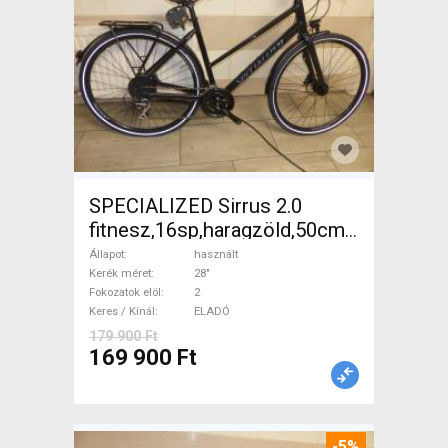
SPECIALIZED Sirrus 2.0
fitnesz,16sp,haragzöld,50cm,újszerű
Trekking/cross tárcsafék
Állapot
használt
használt ELADÓ
Kerék méret
28"
Fokozatok elöl
2
Keres / Kínál
ELADÓ
179 900 Ft
169 900 Ft
-5%