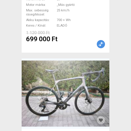
gyártó 700 + Wh használt
Motor márka
_Más gyártó
ELADÓ
Max. sebesség
25 km/h
rásegítéssel
Akku kapacitás
700 + Wh
Keres / Kínál
ELADÓ
1 120 000 Ft
699 000 Ft