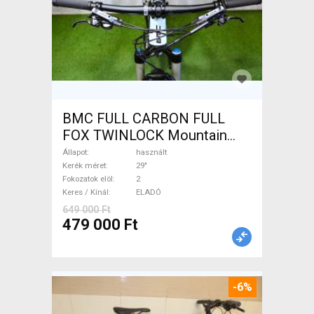
BMC FULL CARBON FULL
FOX TWINLOCK Mountain
Bike 29" össztelós / fully
Állapot
használt
használt ELADÓ
Kerék méret
29"
Fokozatok elöl
2
Keres / Kínál
ELADÓ
649 000 Ft
479 000 Ft
-6%