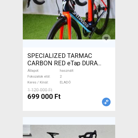
SPECIALIZED TARMAC
CARBON RED eTap DURA
Országúti használt ELADÓ
Állapot
használt
Fokozatok elöl
2
Keres / Kínál
ELADÓ
1 120 000 Ft
699 000 Ft