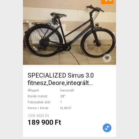
SPECIALIZED Sirrus 3.0
fitnesz,Deore,integrált
hajtás,11sp Trekking/cross
Állapot
használt
tárcsafék használt ELADÓ
Kerék méret
28"
Fokozatok elöl
1
Keres / Kínál
ELADÓ
199 900 Ft
189 900 Ft