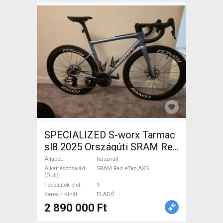
SPECIALIZED S-worx Tarmac
sl8 2025 Országúti SRAM Red
eTap AXS tárcsafék használt
Állapot
használt
ELADÓ
Alkatrészcsalád
SRAM Red eTap AXS
(Outi)
Fokozatok elöl
1
Keres / Kínál
ELADÓ
2 890 000 Ft