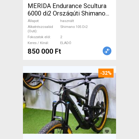
MERIDA Endurance Scultura
6000 di2 Országúti Shimano
105 Di2 tárcsafék használt
Állapot
használt
ELADÓ
Alkatrészcsalád
Shimano 105 Di2
(Outi)
Fokozatok elöl
2
Keres / Kínál
ELADÓ
850 000 Ft
-32%