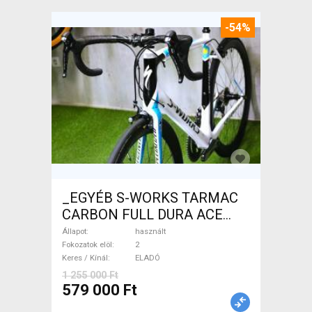
-54%
_EGYÉB S-WORKS TARMAC
CARBON FULL DURA ACE
Országúti használt ELADÓ
Állapot
használt
Fokozatok elöl
2
Keres / Kínál
ELADÓ
1 255 000 Ft
579 000 Ft