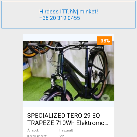
Hirdess ITT, hívj minket!
+36 20 319 0455
-38%
SPECIALIZED TERO 29 EQ
TRAPEZE 710Wh Elektromos
Trekking/cross 25 km/h _Más
Állapot
használt
Kerék méret
29"