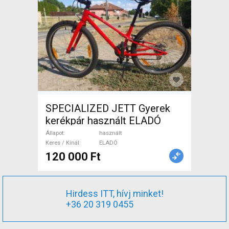
SPECIALIZED JETT Gyerek
kerékpár használt ELADÓ
Állapot
használt
Keres / Kínál
ELADÓ
120 000 Ft
Hirdess ITT, hívj minket!
+36 20 319 0455