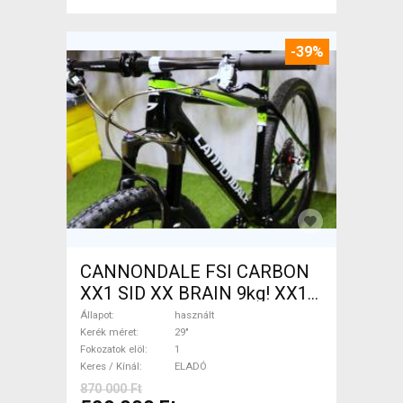
-39%
CANNONDALE FSI CARBON
XX1 SID XX BRAIN 9kg! XX1
EAGLE Mountain Bike 29" elöl
Állapot
használt
teleszkópos használt ELADÓ
Kerék méret
29"
Fokozatok elöl
1
Keres / Kínál
ELADÓ
870 000 Ft