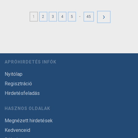
›
-
1
2
3
4
5
45
APRÓHIRDETÉS INFÓK
Nyitólap
Regisztráció
Hirdetésfeladás
HASZNOS OLDALAK
Megnézett hirdetések
Kedvenceid