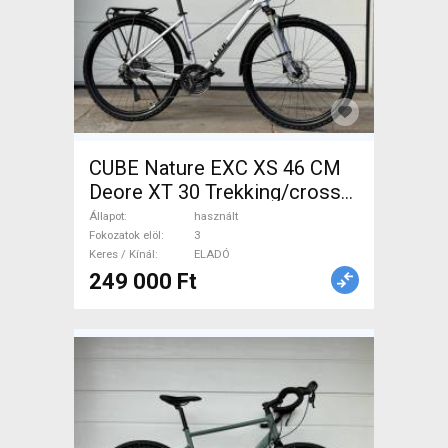
CUBE Nature EXC XS 46 CM
Deore XT 30 Trekking/cross
tárcsafék használt ELADÓ
Állapot
használt
Fokozatok elöl
3
Keres / Kínál
ELADÓ
249 000 Ft