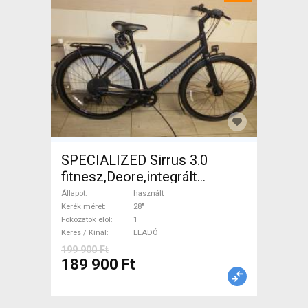
SPECIALIZED Sirrus 3.0
fitnesz,Deore,integrált
hajtás,11sp Trekking/cross
Állapot
használt
tárcsafék használt ELADÓ
Kerék méret
28"
Fokozatok elöl
1
Keres / Kínál
ELADÓ
199 900 Ft
189 900 Ft