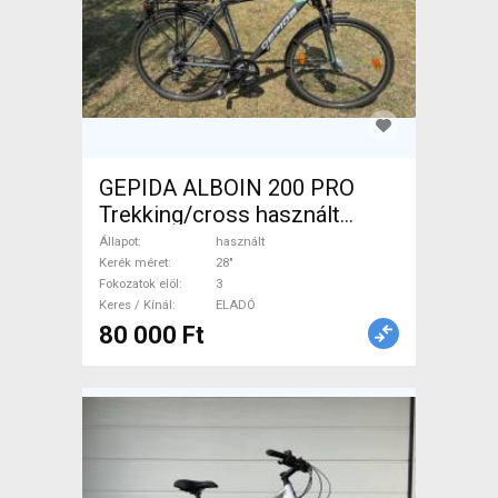
GEPIDA ALBOIN 200 PRO
Trekking/cross használt
ELADÓ
Állapot
használt
Kerék méret
28"
Fokozatok elöl
3
Keres / Kínál
ELADÓ
80 000 Ft