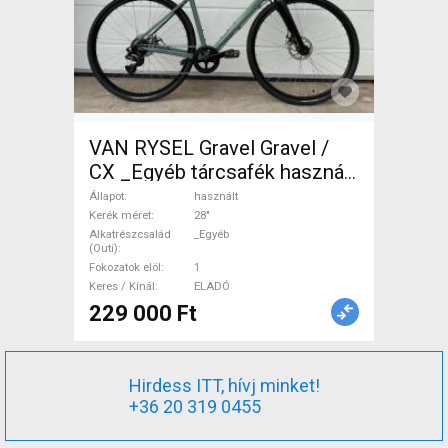
VAN RYSEL Gravel Gravel /
CX _Egyéb tárcsafék használt
ELADÓ
Állapot
használt
Kerék méret
28"
Alkatrészcsalád
_Egyéb
(Outi)
Fokozatok elöl
1
Keres / Kínál
ELADÓ
229 000 Ft
Hirdess ITT, hívj minket!
+36 20 319 0455