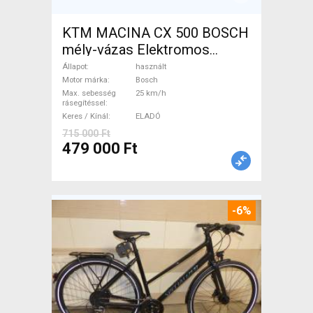
KTM MACINA CX 500 BOSCH
mély-vázas Elektromos
Trekking/cross 25 km/h
Állapot
használt
Bosch használt ELADÓ
Motor márka
Bosch
Max. sebesség
25 km/h
rásegítéssel
Keres / Kínál
ELADÓ
715 000 Ft
479 000 Ft
-6%