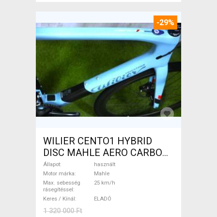
-29%
WILIER CENTO1 HYBRID
DISC MAHLE AERO CARBON
kerekek XL Elektromos
Állapot
használt
Országúti / Gravel Mahle
Motor márka
Mahle
Max. sebesség
25 km/h
használt ELADÓ
rásegítéssel
Keres / Kínál
ELADÓ
1 320 000 Ft