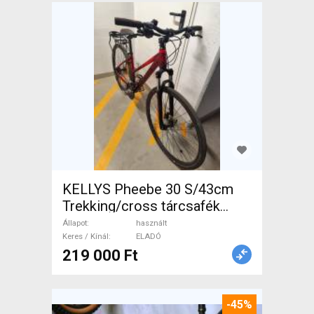
KELLYS Pheebe 30 S/43cm
Trekking/cross tárcsafék
használt ELADÓ
Állapot
használt
Keres / Kínál
ELADÓ
219 000 Ft
-45%