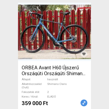
ORBEA Avant H60 Újszerű
Országúti Országúti Shimano
Claris tárcsafék használt
Állapot
használt
ELADÓ
Alkatrészcsalád
Shimano Claris
(Outi)
Fokozatok elöl
2
Keres / Kínál
ELADÓ
359 000 Ft