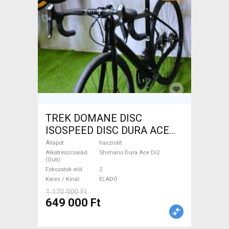
TREK DOMANE DISC
ISOSPEED DISC DURA ACE
Di2 2x11 52/53 Országúti
Állapot
használt
Shimano Dura Ace Di2
Alkatrészcsalád
Shimano Dura Ace Di2
(Outi)
tárcsafék használt ELADÓ
Fokozatok elöl
2
Keres / Kínál
ELADÓ
1 170 000 Ft
649 000 Ft