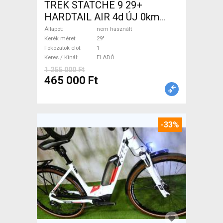
TREK STATCHE 9 29+
HARDTAIL AIR 4d ÚJ 0km
M/L Mountain Bike 29" elöl
Állapot
nem használt
teleszkópos nem használt
Kerék méret
29"
Fokozatok elöl
1
ELADÓ
Keres / Kínál
ELADÓ
1 255 000 Ft
465 000 Ft
-33%