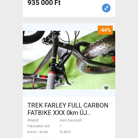
935 000 Ft
-64%
TREK FARLEY FULL CARBON
FATBIKE XXX 0km ÚJ
WAMPA CF Fatbike nem
Állapot
nem használt
használt ELADÓ
Fokozatok elöl
1
Keres / Kínál
ELADÓ