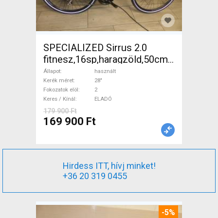
SPECIALIZED Sirrus 2.0
fitnesz,16sp,haragzöld,50cm,újszerű
Trekking/cross tárcsafék
Állapot
használt
használt ELADÓ
Kerék méret
28"
Fokozatok elöl
2
Keres / Kínál
ELADÓ
179 900 Ft
169 900 Ft
Hirdess ITT, hívj minket!
+36 20 319 0455
-5%