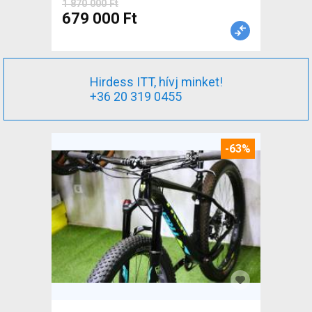
1 870 000 Ft
679 000 Ft
Hirdess ITT, hívj minket!
+36 20 319 0455
-63%