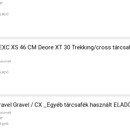
8"
ELADÓ
EXC XS 46 CM Deore XT 30 Trekking/cross tárcsaf
asznált
ELADÓ
vel Gravel / CX _Egyéb tárcsafék használt ELAD
asznált
8"
Egyéb