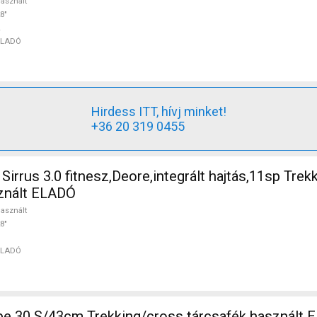
asznált
8"
ELADÓ
Hirdess ITT, hívj minket!
+36 20 319 0455
irrus 3.0 fitnesz,Deore,integrált hajtás,11sp Trek
sznált ELADÓ
asznált
8"
ELADÓ
KELLYS Pheebe 30 S/43cm Trekking/cross tárcsafék használ