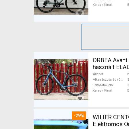
Keres / Kínál
ORBEA Avant H60 Újszerű O
használt ELA
Állapot
h
Alkatrészcsalád (Outi)
S
Fokozatok elöl
2
Keres / Kínál
-29%
WILIER CENT
Elektromos Or