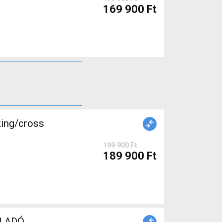
169 900 Ft
king/cross
199 900 Ft
189 900 Ft
t ELADÓ