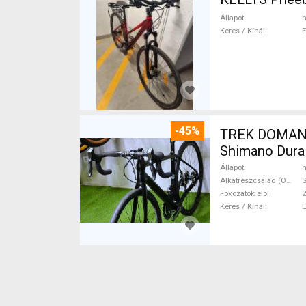
Állapot
h
Keres / Kínál
-45%
TREK DOMANE 
Shimano Dura 
Állapot
h
Alkatrészcsalád (Outi)
S
Fokozatok elöl
2
Keres / Kínál