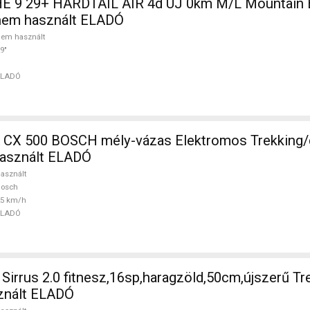
 9 29+ HARDTAIL AIR 4d ÚJ 0km M/L Mountain Bi
nem használt ELADÓ
em használt
9"
ELADÓ
SCH mély-vázas Elektromos Trekking/cross 25
asznált ELADÓ
asznált
Bosch
25 km/h
ELADÓ
irrus 2.0 fitnesz,16sp,haragzöld,50cm,újszerű Tr
sznált ELADÓ