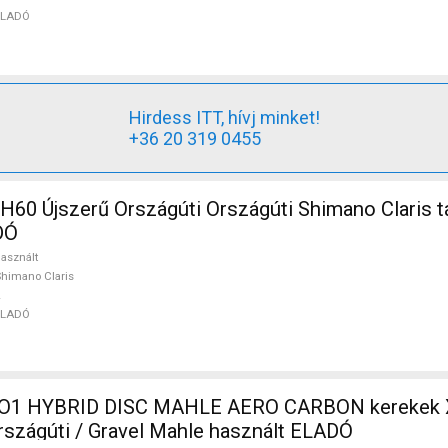
ELADÓ
Hirdess ITT, hívj minket!
+36 20 319 0455
rszágúti Országúti Shimano Claris tárcsafék
DÓ
asznált
himano Claris
ELADÓ
O1 HYBRID DISC MAHLE AERO CARBON kerekek 
szágúti / Gravel Mahle használt ELADÓ