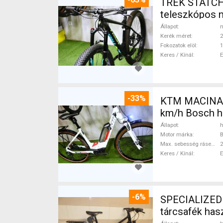
TREK STATCHE
teleszkópos 
Állapot
n
Kerék méret
2
Fokozatok elöl
1
Keres / Kínál
-33%
KTM MACINA CX 500 BO
km/h Bosch h
Állapot
h
Motor márka
Max. sebesség rásegítéssel
Keres / Kínál
-6%
SPECIALIZED S
tárcsafék ha