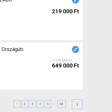
219 000 Ft
Országúti
1 170 000 Ft
649 000 Ft
›
-
1
2
3
4
5
46