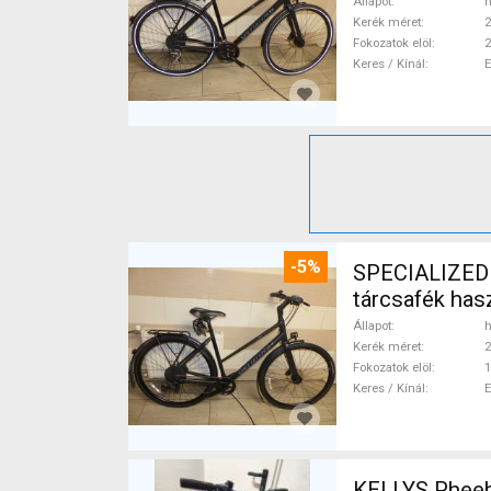
Állapot
h
Kerék méret
2
Fokozatok elöl
2
Keres / Kínál
-5%
SPECIALIZED S
tárcsafék ha
Állapot
h
Kerék méret
2
Fokozatok elöl
1
Keres / Kínál