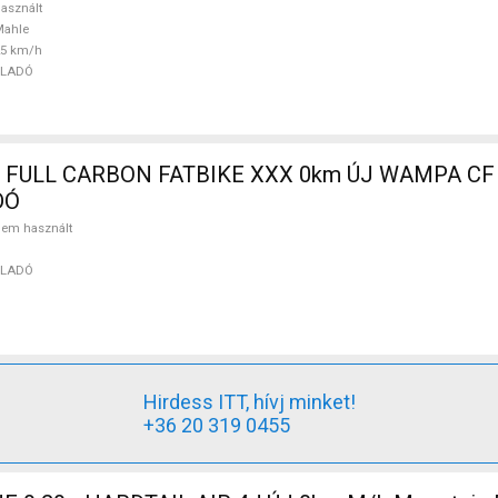
asznált
Mahle
25 km/h
ELADÓ
 FULL CARBON FATBIKE XXX 0km ÚJ WAMPA CF 
DÓ
em használt
ELADÓ
Hirdess ITT, hívj minket!
+36 20 319 0455