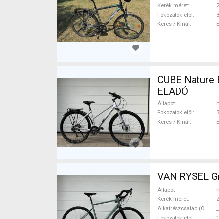
Kerék méret
2
Fokozatok elöl
3
Keres / Kínál
CUBE Nature 
ELADÓ
Állapot
h
Fokozatok elöl
3
Keres / Kínál
VAN RYSEL Gra
Állapot
h
Kerék méret
2
Alkatrészcsalád (Outi)
_
Fokozatok elöl
1