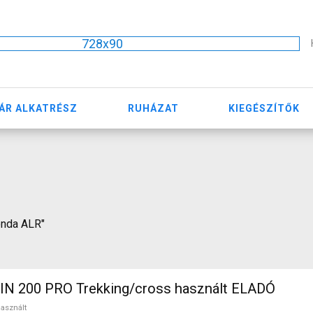
728x90
ÁR ALKATRÉSZ
RUHÁZAT
KIEGÉSZÍTŐK
monda ALR"
N 200 PRO Trekking/cross használt ELADÓ
asznált