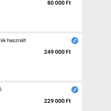
80 000 Ft
ék használt
249 000 Ft
Ó
229 000 Ft