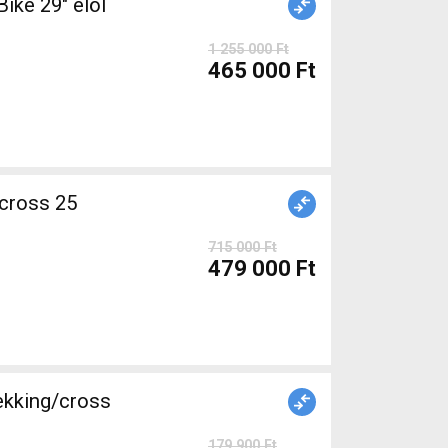
ke 29" elöl
1 255 000 Ft
465 000 Ft
715 000 Ft
479 000 Ft
ekking/cross
179 900 Ft