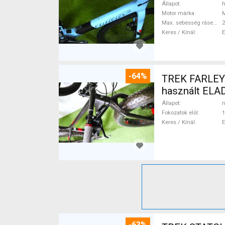
Állapot
h
Motor márka
Max. sebesség rásegítéssel
Keres / Kínál
-64%
TREK FARLEY
használt ELA
Állapot
n
Fokozatok elöl
1
Keres / Kínál
-63%