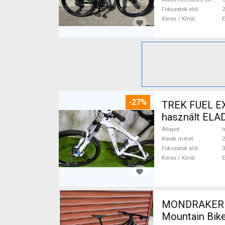
Fokozatok elöl
2
Keres / Kínál
-27%
TREK FUEL EX
használt ELA
Állapot
h
Kerék méret
2
Fokozatok elöl
3
Keres / Kínál
MONDRAKER M
Mountain Bike