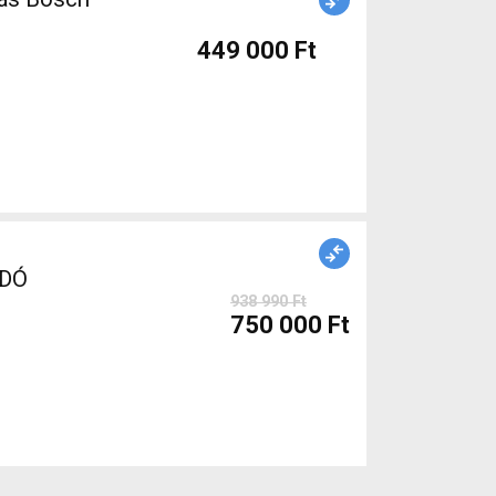
449 000 Ft
ADÓ
938 990 Ft
750 000 Ft