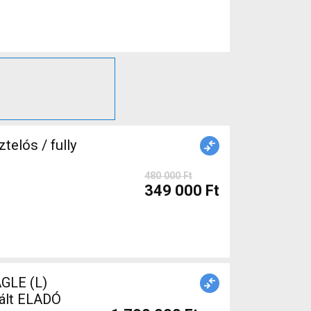
elós / fully
480 000 Ft
349 000 Ft
GLE (L)
nált ELADÓ