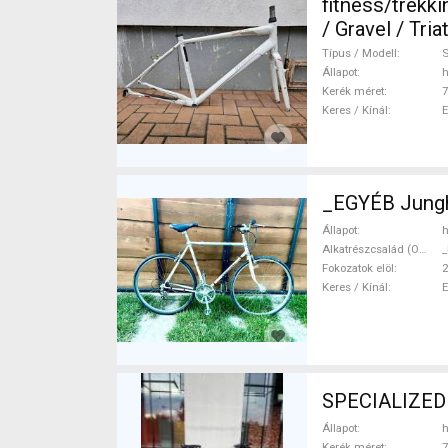
fitness/trekk
/ Gravel / Tri
700c (622) h
Típus / Modell
S
Állapot
h
Kerék méret
7
Keres / Kínál
_EGYÉB Jungh
Állapot
h
Alkatrészcsalád (Outi)
_
Fokozatok elöl
2
Keres / Kínál
SPECIALIZED S
Állapot
h
Kerék méret
7