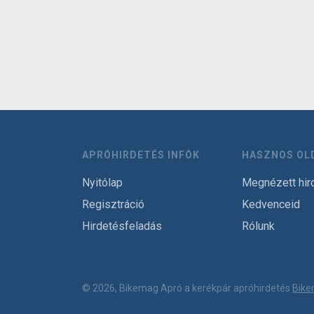
APRÓHIRDETÉS INFÓK
HASZNOS OL
Nyitólap
Megnézett hir
Regisztráció
Kedvenceid
Hirdetésfeladás
Rólunk
© 2026, Bikemag Apró a kerékpár apróhirdetés
Bike