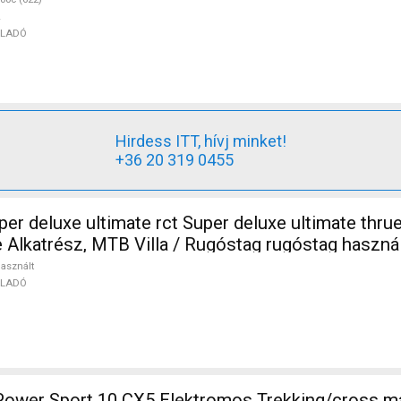
ELADÓ
Hirdess ITT, hívj minket!
+36 20 319 0455
er deluxe ultimate rct Super deluxe ultimate thru
 Alkatrész, MTB Villa / Rugóstag rugóstag haszn
asznált
ELADÓ
ower Sport 10 CX5 Elektromos Trekking/cross 