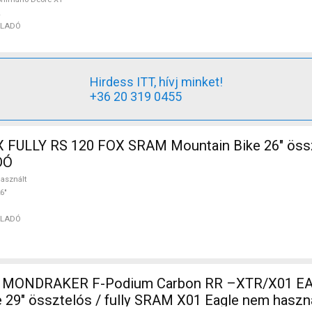
ELADÓ
Hirdess ITT, hívj minket!
+36 20 319 0455
 FULLY RS 120 FOX SRAM Mountain Bike 26" összt
DÓ
asznált
6"
ELADÓ
ONDRAKER F-Podium Carbon RR –XTR/X01 EA
 29" össztelós / fully SRAM X01 Eagle nem hasz