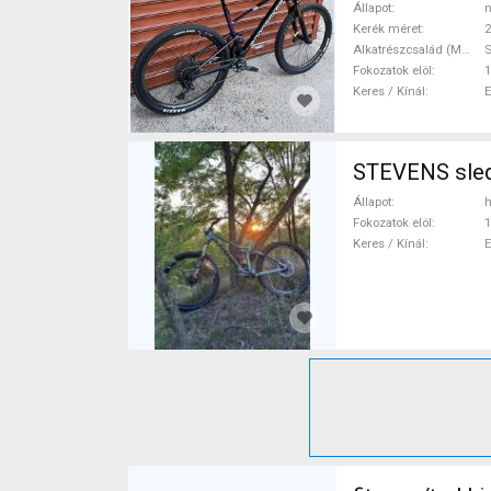
Állapot
n
Kerék méret
2
Alkatrészcsalád (MTB)
S
Fokozatok elöl
1
Keres / Kínál
Állapot
h
Fokozatok elöl
1
Keres / Kínál