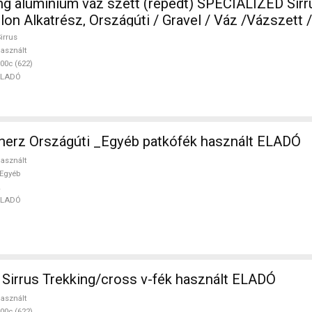
ing alumínium váz szett (repedt) SPECIALIZED Sirr
atlon Alkatrész, Országúti / Gravel / Váz /Vázszett / 
asznált ELADÓ
irrus
asznált
00c (622)
ELADÓ
erz Országúti _Egyéb patkófék használt ELADÓ
asznált
Egyéb
ELADÓ
irrus Trekking/cross v-fék használt ELADÓ
asznált
00c (622)