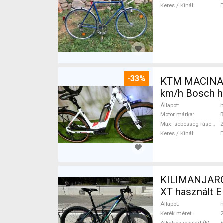
Keres / Kínál
-33%
KTM MACINA CX 500 BO
km/h Bosch h
Állapot
h
Motor márka
Max. sebesség rásegítéssel
Keres / Kínál
KILIMANJARO -
XT használt 
Állapot
h
Kerék méret
2
Alkatrészcsalád (MTB)