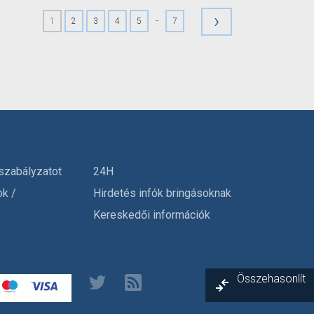
›
-
1
2
3
4
5
7
szabályzatot
24H
ok /
Hirdetés infók bringásoknak
Kereskedői információk
Összehasonlít