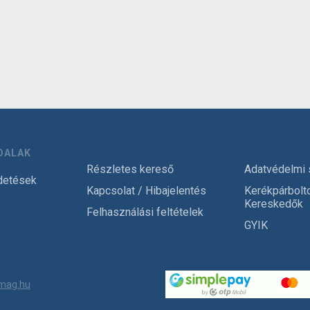
DALAK
Részletes kereső
Adatvédelmi 
detések
Kapcsolat / Hibajelentés
Kerékpárbolt
Kereskedők
Felhasználási feltételek
GYIK
mag.hu