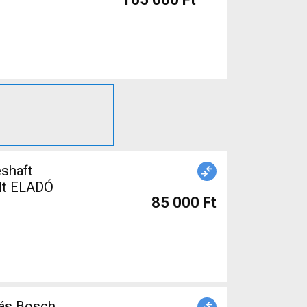
eshaft
ált ELADÓ
85 000 Ft
más Bosch