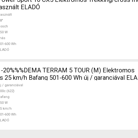
asznált ELADÓ
asznált
8"
Bosch
250 W
más
01-600 Wh
ELADÓ
 -20%%%DEMA TERRAM 5 TOUR (M) Elektromos
s 25 km/h Bafang 501-600 Wh új / garanciával EL
j / garanciával
00c (622)
Bafang
250 W
25 km/h
01-600 Wh
ELADÓ