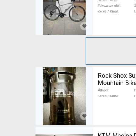
Fokozatok elöl
2
Keres / Kínál
Rock Shox Sup
Mountain Bike
Állapot
h
Keres / Kínál
KTM Macina P