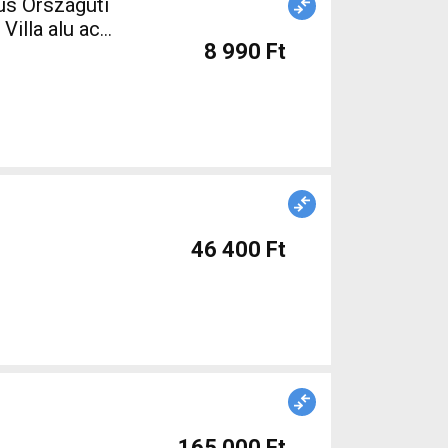
us Országúti
Villa alu acél
8 990 Ft
46 400 Ft
165 000 Ft