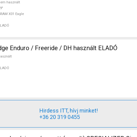
em használt
9"
RAM X01 Eagle
ELADÓ
STEVENS sledge Enduro / Freeride / DH használt ELADÓ
asznált
ELADÓ
Hirdess ITT, hívj minket!
+36 20 319 0455