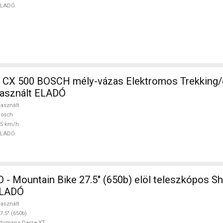
ELADÓ
SCH mély-vázas Elektromos Trekking/cross 25
asznált ELADÓ
asznált
Bosch
25 km/h
ELADÓ
 Mountain Bike 27.5" (650b) elöl teleszkópos S
ELADÓ
asznált
7.5" (650b)
Shimano Deore XT