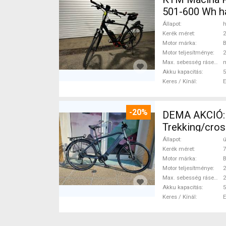
501-600 Wh h
Állapot
h
Kerék méret
2
Motor márka
Motor teljesítménye
Max. sebesség rásegítéssel
Akku kapacitás
5
Keres / Kínál
-20%
DEMA AKCIÓ:
Trekking/cros
Állapot
ú
Kerék méret
7
Motor márka
Motor teljesítménye
Max. sebesség rásegítéssel
Akku kapacitás
5
Keres / Kínál