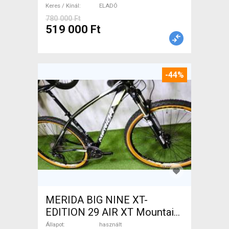
Keres / Kínál
ELADÓ
780 000 Ft
519 000 Ft
-44%
MERIDA BIG NINE XT-
EDITION 29 AIR XT Mountain
Bike 29" elöl teleszkópos
Állapot
használt