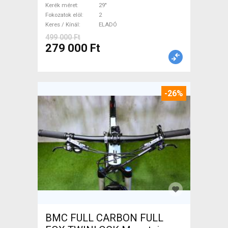
használt ELADÓ
Kerék méret
29"
Fokozatok elöl
2
Keres / Kínál
ELADÓ
499 000 Ft
279 000 Ft
-26%
BMC FULL CARBON FULL