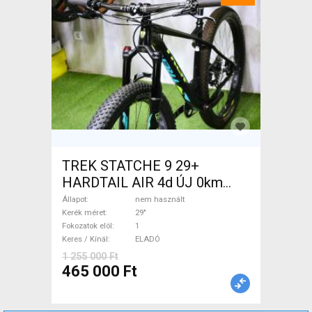
TREK STATCHE 9 29+
HARDTAIL AIR 4d ÚJ 0km
M/L Mountain Bike 29" elöl
Állapot
nem használt
teleszkópos nem használt
Kerék méret
29"
Fokozatok elöl
1
ELADÓ
Keres / Kínál
ELADÓ
1 255 000 Ft
465 000 Ft