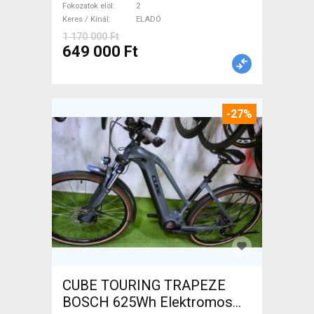
tárcsafék használt ELADÓ
Fokozatok elöl
2
Keres / Kínál
ELADÓ
1 170 000 Ft
649 000 Ft
-27%
CUBE TOURING TRAPEZE
BOSCH 625Wh Elektromos