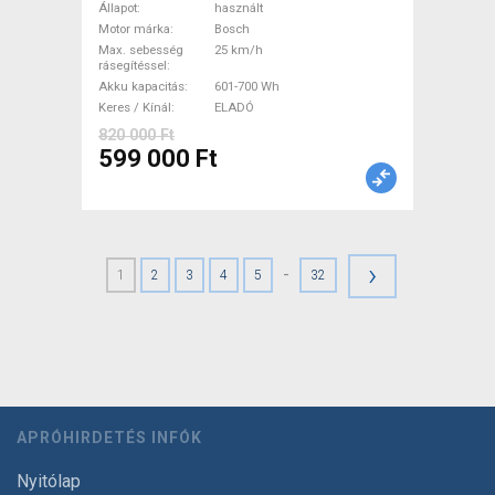
Trekking/cross 25 km/h
Állapot
használt
Bosch 601-700 Wh használt
Motor márka
Bosch
Max. sebesség
25 km/h
ELADÓ
rásegítéssel
Akku kapacitás
601-700 Wh
Keres / Kínál
ELADÓ
820 000 Ft
599 000 Ft
›
-
1
2
3
4
5
32
APRÓHIRDETÉS INFÓK
Nyitólap