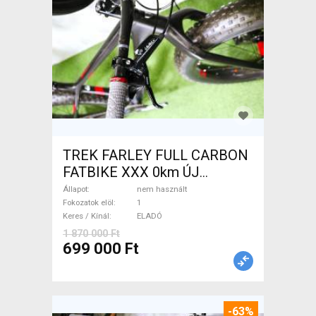
TREK FARLEY FULL CARBON
FATBIKE XXX 0km ÚJ
WAMPA CF Fatbike nem
Állapot
nem használt
használt ELADÓ
Fokozatok elöl
1
Keres / Kínál
ELADÓ
1 870 000 Ft
699 000 Ft
-63%