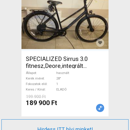
SPECIALIZED Sirrus 3.0
fitnesz,Deore,integrált
hajtás,11sp Trekking/cross
Állapot
használt
tárcsafék használt ELADÓ
Kerék méret
28"
Fokozatok elöl
1
Keres / Kínál
ELADÓ
199 900 Ft
189 900 Ft
Hirdess ITT, hívj minket!