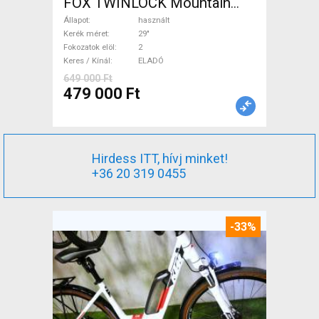
FOX TWINLOCK Mountain
Bike 29" össztelós / fully
Állapot
használt
használt ELADÓ
Kerék méret
29"
Fokozatok elöl
2
Keres / Kínál
ELADÓ
649 000 Ft
479 000 Ft
Hirdess ITT, hívj minket!
+36 20 319 0455
-33%