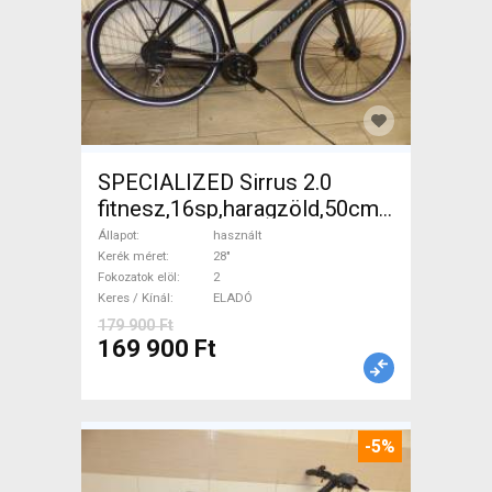
SPECIALIZED Sirrus 2.0
fitnesz,16sp,haragzöld,50cm,újszerű
Trekking/cross tárcsafék
Állapot
használt
használt ELADÓ
Kerék méret
28"
Fokozatok elöl
2
Keres / Kínál
ELADÓ
179 900 Ft
169 900 Ft
-5%