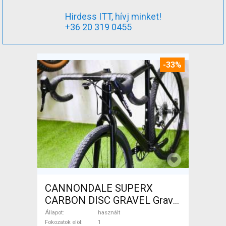
Hirdess ITT, hívj minket!
+36 20 319 0455
-33%
CANNONDALE SUPERX
CARBON DISC GRAVEL Gravel
/ CX tárcsafék használt
Állapot
használt
ELADÓ
Fokozatok elöl
1