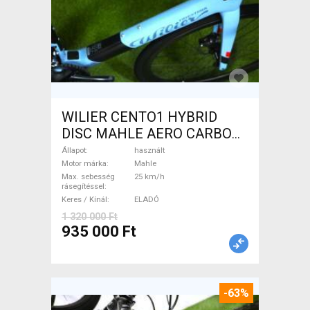
WILIER CENTO1 HYBRID
DISC MAHLE AERO CARBON
kerekek XL Elektromos
Állapot
használt
Országúti / Gravel Mahle
Motor márka
Mahle
Max. sebesség
25 km/h
használt ELADÓ
rásegítéssel
Keres / Kínál
ELADÓ
1 320 000 Ft
935 000 Ft
-63%