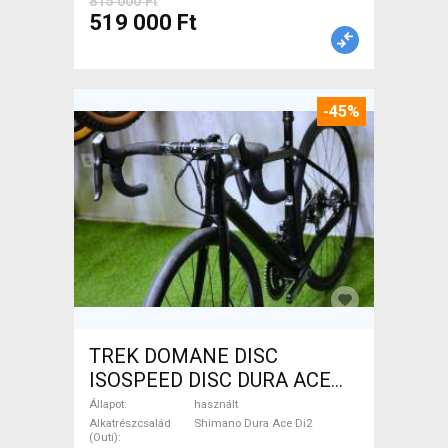
815 000 Ft
519 000 Ft
-45%
TREK DOMANE DISC
ISOSPEED DISC DURA ACE
Di2 2x11 52/53 Országúti
Állapot
használt
Shimano Dura Ace Di2
Alkatrészcsalád
Shimano Dura Ace Di2
(Outi)