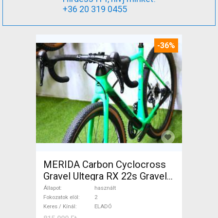
+36 20 319 0455
-36%
MERIDA Carbon Cyclocross
Gravel Ultegra RX 22s Gravel /
CX tárcsafék használt ELADÓ
Állapot
használt
Fokozatok elöl
2
Keres / Kínál
ELADÓ