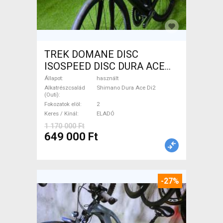
TREK DOMANE DISC
ISOSPEED DISC DURA ACE
Di2 2x11 52/53 Országúti
Állapot
használt
Shimano Dura Ace Di2
Alkatrészcsalád
Shimano Dura Ace Di2
(Outi)
tárcsafék használt ELADÓ
Fokozatok elöl
2
Keres / Kínál
ELADÓ
1 170 000 Ft
649 000 Ft
-27%