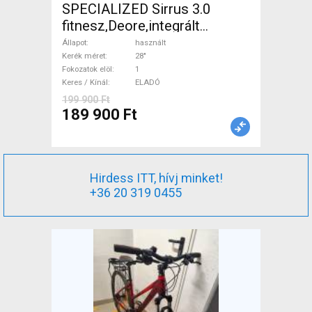
SPECIALIZED Sirrus 3.0
fitnesz,Deore,integrált
hajtás,11sp Trekking/cross
Állapot
használt
tárcsafék használt ELADÓ
Kerék méret
28"
Fokozatok elöl
1
Keres / Kínál
ELADÓ
199 900 Ft
189 900 Ft
Hirdess ITT, hívj minket!
+36 20 319 0455