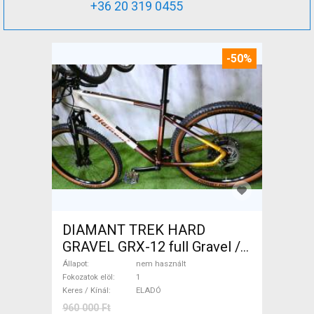
+36 20 319 0455
-50%
DIAMANT TREK HARD
GRAVEL GRX-12 full Gravel /
CX tárcsafék nem használt
Állapot
nem használt
ELADÓ
Fokozatok elöl
1
Keres / Kínál
ELADÓ
960 000 Ft