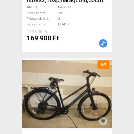
fitnesz,16sp,haragzöld,50cm,újszerű
Trekking/cross tárcsafék
Állapot
használt
használt ELADÓ
Kerék méret
28"
Fokozatok elöl
2
Keres / Kínál
ELADÓ
179 900 Ft
169 900 Ft
-5%