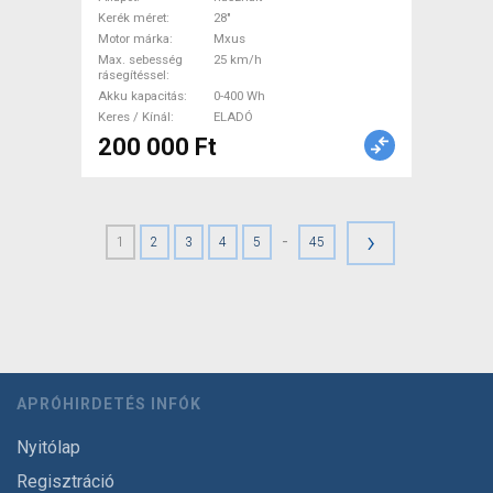
Kerék méret
28"
Motor márka
Mxus
Max. sebesség
25 km/h
rásegítéssel
Akku kapacitás
0-400 Wh
Keres / Kínál
ELADÓ
200 000 Ft
›
-
1
2
3
4
5
45
APRÓHIRDETÉS INFÓK
Nyitólap
Regisztráció