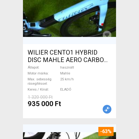
WILIER CENTO1 HYBRID
DISC MAHLE AERO CARBON
kerekek XL Elektromos
Állapot
használt
Országúti / Gravel Mahle
Motor márka
Mahle
Max. sebesség
25 km/h
használt ELADÓ
rásegítéssel
Keres / Kínál
ELADÓ
1 320 000 Ft
935 000 Ft
-63%