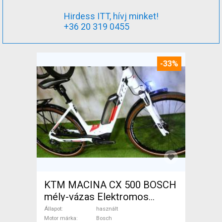
Hirdess ITT, hívj minket!
+36 20 319 0455
-33%
KTM MACINA CX 500 BOSCH
mély-vázas Elektromos
Trekking/cross 25 km/h
Állapot
használt
Bosch használt ELADÓ
Motor márka
Bosch