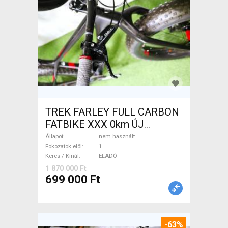
TREK FARLEY FULL CARBON
FATBIKE XXX 0km ÚJ
WAMPA CF Fatbike nem
Állapot
nem használt
használt ELADÓ
Fokozatok elöl
1
Keres / Kínál
ELADÓ
1 870 000 Ft
699 000 Ft
-63%