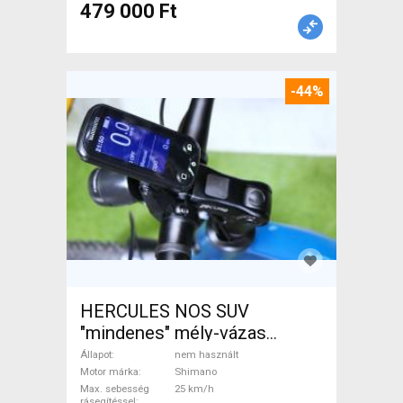
479 000 Ft
-44%
HERCULES NOS SUV
"mindenes" mély-vázas
Elektromos Trekking/cross
Állapot
nem használt
25 km/h Shimano nem
Motor márka
Shimano
Max. sebesség
25 km/h
használt ELADÓ
rásegítéssel