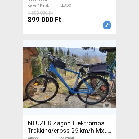
Keres / Kínál
ELADÓ
1 600 000 Ft
899 000 Ft
NEUZER Zagon Elektromos
Trekking/cross 25 km/h Mxus
0-400 Wh használt ELADÓ
Állapot
használt