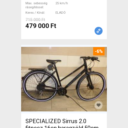
Max. sebesség
25 km/h
rásegítéssel
Keres / Kínál
ELADÓ
715 000 Ft
479 000 Ft
-6%
SPECIALIZED Sirrus 2.0