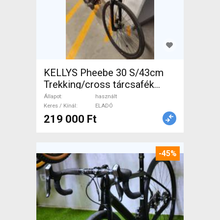
KELLYS Pheebe 30 S/43cm
Trekking/cross tárcsafék
használt ELADÓ
Állapot
használt
Keres / Kínál
ELADÓ
219 000 Ft
-45%