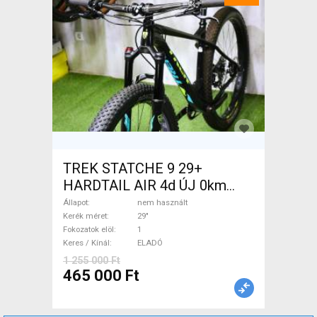
TREK STATCHE 9 29+
HARDTAIL AIR 4d ÚJ 0km
M/L Mountain Bike 29" elöl
Állapot
nem használt
teleszkópos nem használt
Kerék méret
29"
Fokozatok elöl
1
ELADÓ
Keres / Kínál
ELADÓ
1 255 000 Ft
465 000 Ft