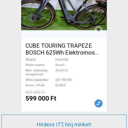
CUBE TOURING TRAPEZE
BOSCH 625Wh Elektromos
Trekking/cross 25 km/h
Állapot
használt
Bosch 601-700 Wh használt
Motor márka
Bosch
Max. sebesség
25 km/h
ELADÓ
rásegítéssel
Akku kapacitás
601-700 Wh
Keres / Kínál
ELADÓ
820 000 Ft
599 000 Ft
Hirdess ITT, hívj minket!